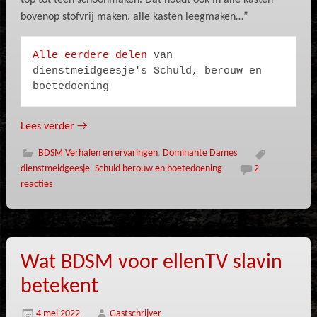
top tot teen schoonmaken. Dat houdt ook in alle kasten
bovenop stofvrij maken, alle kasten leegmaken…”
Alle eerdere delen
 van 
dienstmeidgeesje's Schuld, berouw en 
boetedoening
Lees verder
→
BDSM Verhalen en ervaringen
,
Dominante Dames
dienstmeidgeesje
,
Schuld berouw en boetedoening
2
reacties
Wat BDSM voor ellenTV slavin
betekent
4 mei 2022
Gastschrijver