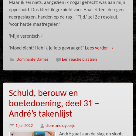
Maar ik zei niets, aangezien ik nogal gehecht was aan mijn
opperhuid. Dus bleef ik geknield voor Haar zitten, de ogen
neergeslagen, handen op de rug. ‘Tijd,’ zei Ze resoluut,
‘voor harde maatregelen.’
‘Mijn verontsch -‘
‘Mond dicht! Heb ik je iets gevraagd?’
Lees verder
→
Dominante Dames
Een reactie plaatsen
Schuld, berouw en
boetedoening, deel 31 –
André’s takenlijst
1 juli 2022
dienstmeidgeesje
André gaat aan de slag en slooft