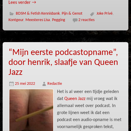
Lees verder
→
BDSM & Fetish Kennisbank
,
Pijn & Genot
Joke Privé
,
Kontgeur
,
Meesteres Lisa
,
Pegging
2 reacties
“Mijn eerste podcastopname”,
door henrik, slaafje van Queen
Jazz
25 mei 2022
Redactie
Het is al weer een tijdje geleden
dat
Queen Jazz
mij vroeg wat ik
allemaal weet over podcast. In
grote lijnen weet ik dat een
podcast een audio-opname is met
voornamelijk gesproken tekst,