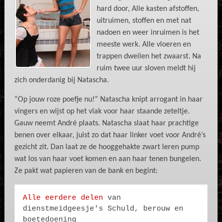
hard door, Alle kasten afstoffen,
uitruimen, stoffen en met nat
nadoen en weer inruimen is het
meeste werk. Alle vloeren en
trappen dweilen het zwaarst. Na
ruim twee uur sloven meldt hij
zich onderdanig bij Natascha.
“Op jouw roze poefje nu!” Natascha knipt arrogant in haar
vingers en wijst op het vlak voor haar staande zeteltje.
Gauw neemt André plaats. Natascha slaat haar prachtige
benen over elkaar, juist zo dat haar linker voet voor André’s
gezicht zit. Dan laat ze de hooggehakte zwart leren pump
wat los van haar voet komen en aan haar tenen bungelen.
Ze pakt wat papieren van de bank en begint:
Alle eerdere delen
 van 
dienstmeidgeesje's Schuld, berouw en 
boetedoening