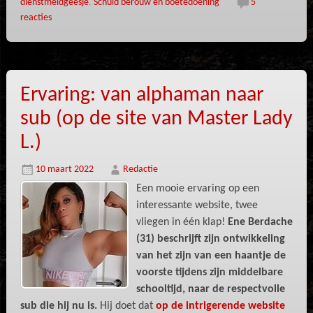
dienstmeidgeesje
,
Schuld berouw en boetedoening
5
reacties
Ervaring: van alphaman naar
sub (op de site van Master Lady
L.)
10 maart 2022
Redactie
Een mooie ervaring op een
interessante website, twee
vliegen in één klap!
Ene Berdache
(31) beschrijft zijn ontwikkeling
van het zijn van een haantje de
voorste tijdens zijn middelbare
schooltijd, naar de respectvolle
sub die hij nu is.
Hij doet dat
op de intrigerende website