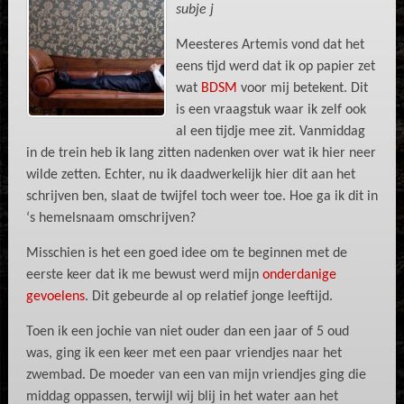
subje j
Meesteres Artemis vond dat het
eens tijd werd dat ik op papier zet
wat
BDSM
voor mij betekent. Dit
is een vraagstuk waar ik zelf ook
al een tijdje mee zit. Vanmiddag
in de trein heb ik lang zitten nadenken over wat ik hier neer
wilde zetten. Echter, nu ik daadwerkelijk hier dit aan het
schrijven ben, slaat de twijfel toch weer toe. Hoe ga ik dit in
‘s hemelsnaam omschrijven?
Misschien is het een goed idee om te beginnen met de
eerste keer dat ik me bewust werd mijn
onderdanige
gevoelens
. Dit gebeurde al op relatief jonge leeftijd.
Toen ik een jochie van niet ouder dan een jaar of 5 oud
was, ging ik een keer met een paar vriendjes naar het
zwembad. De moeder van een van mijn vriendjes ging die
middag oppassen, terwijl wij blij in het water aan het