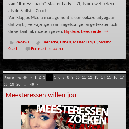
van “fitness coach” Master Lady L.
Zij is ook wel bekend
als de Sadistic Coach.
Van Klapjes Media management is een oekaze uitgegaan
dat wij bij verwijzingen van Engelstalige lange teksten ook
de vertaallink moeten geven.
Bij deze
.
Lees verder
→
Reviews
Bernache
,
Fitness
,
Master Lady L.
,
Sadistic
Coach
Een reactie plaatsen
<
1
2
3
4
5
6
7
8
9
10
11
12
13
14
15
16
17
Pagina 4 van 48
18
19
20
...
48
>
Meesteressen willen jou