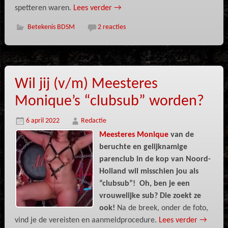
spetteren waren.
Lees verder
→
Betekenis BDSM
2 reacties
Wil jij (v/m) Meesteres
Monique’s “clubsub” worden?
6 april 2022
Redactie
Meesteres Monique
van de
beruchte en gelijknamige
parenclub in de kop van Noord-
Holland wil misschien jou als
“clubsub”! Oh, ben je een
vrouwelijke sub? Die zoekt ze
ook!
Na de breek, onder de foto,
vind je de vereisten en aanmeldprocedure.
Lees verder
→