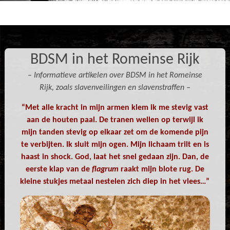
BDSM in het Romeinse Rijk
– Informatieve artikelen over BDSM in het Romeinse
Rijk, zoals slavenveilingen en slavenstraffen –
“Met alle kracht in mijn armen klem ik me stevig vast
aan de houten paal. De tranen wellen op terwijl ik
mijn tanden stevig op elkaar zet om de komende pijn
te verbijten. Ik sluit mijn ogen. Mijn lichaam trilt en is
haast in shock. God, laat het snel gedaan zijn. Dan, de
eerste klap van de
flagrum
raakt mijn blote rug. De
kleine stukjes metaal nestelen zich diep in het vlees…”