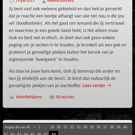
19 juli 2011
Helena Bathory
Jij bent vast ook weleens gekieteld en dan heb je gemerkt
dat je reactie een beetje afhangt van wie het nou is die jou
wil ‘doodkietelen’. Als het gaat om iemand die jij vertrouwt
en waarmee je een goede band hebt, is het alleen maar
leuk en best wel erotisch. Je doet dan ook geen enkele
poging om je lachen in te houden, je kronkelt als een gek en
probeert je gevoelige plekjes buiten het bereik van je
zogenaamde ‘kwelgeest’ te houden.
Als daarna jouw kans komt, duik jij bovenop die ander en
ben jij eindelijk aan de beurt. Je kiest dan natuurlijk de
gevoeligste plekjes van je slachtoffer.
Lees verder
→
Kietelfetisjisme
18 reacties
<
1
...
29
30
31
32
33
34
35
36
37
38
39
40
Pagina 48 van 48
41
42
43
44
45
46
47
48