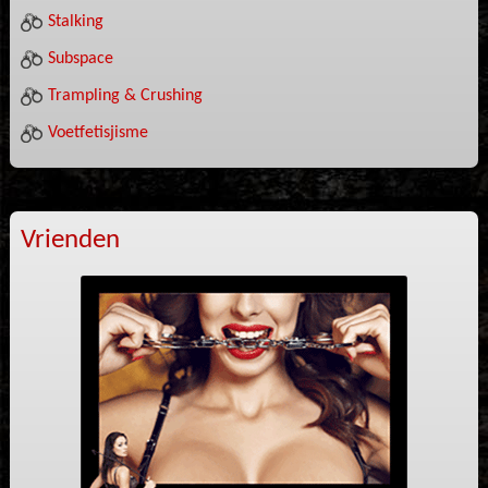
Stalking
Subspace
Trampling & Crushing
Voetfetisjisme
Vrienden