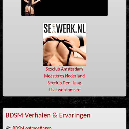
Sexclub Amsterdam
Meesteres Nederland
Sexclub Den Haag
Live webcamsex
BDSM Verhalen & Ervaringen
BDSM ontmoetingen