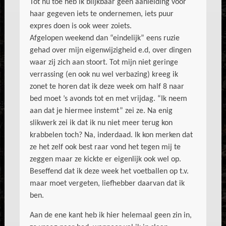
Tot nu toe heb ik blijkbaar geen aanleiding voor
haar gegeven iets te ondernemen, iets puur
expres doen is ook weer zoiets.
Afgelopen weekend dan “eindelijk” eens ruzie
gehad over mijn eigenwijzigheid e.d, over dingen
waar zij zich aan stoort. Tot mijn niet geringe
verrassing (en ook nu wel verbazing) kreeg ik
zonet te horen dat ik deze week om half 8 naar
bed moet ’s avonds tot en met vrijdag. “Ik neem
aan dat je hiermee instemt” zei ze. Na enig
slikwerk zei ik dat ik nu niet meer terug kon
krabbelen toch? Na, inderdaad. Ik kon merken dat
ze het zelf ook best raar vond het tegen mij te
zeggen maar ze kickte er eigenlijk ook wel op.
Beseffend dat ik deze week het voetballen op t.v.
maar moet vergeten, liefhebber daarvan dat ik
ben.
Aan de ene kant heb ik hier helemaal geen zin in,