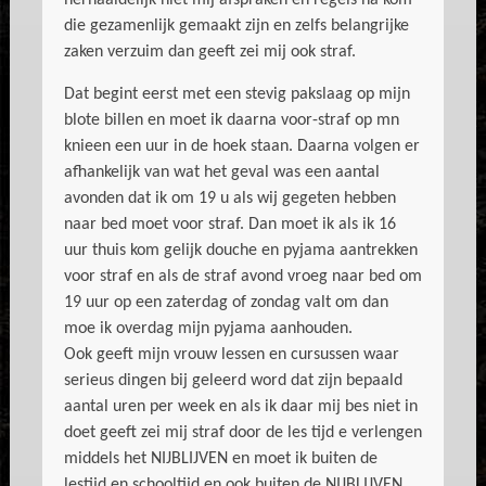
herhaaldelijk niet mij afspraken en regels na kom
die gezamenlijk gemaakt zijn en zelfs belangrijke
zaken verzuim dan geeft zei mij ook straf.
Dat begint eerst met een stevig pakslaag op mijn
blote billen en moet ik daarna voor-straf op mn
knieen een uur in de hoek staan. Daarna volgen er
afhankelijk van wat het geval was een aantal
avonden dat ik om 19 u als wij gegeten hebben
naar bed moet voor straf. Dan moet ik als ik 16
uur thuis kom gelijk douche en pyjama aantrekken
voor straf en als de straf avond vroeg naar bed om
19 uur op een zaterdag of zondag valt om dan
moe ik overdag mijn pyjama aanhouden.
Ook geeft mijn vrouw lessen en cursussen waar
serieus dingen bij geleerd word dat zijn bepaald
aantal uren per week en als ik daar mij bes niet in
doet geeft zei mij straf door de les tijd e verlengen
middels het NIJBLIJVEN en moet ik buiten de
lestijd en schooltijd en ook buiten de NIJBLIJVEN