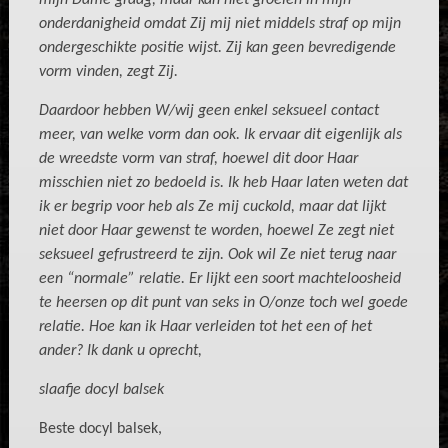
mijn Dame graag, maar kan niet groeien in mijn
onderdanigheid omdat Zij mij niet middels straf op mijn
ondergeschikte positie wijst. Zij kan geen bevredigende
vorm vinden, zegt Zij.
Daardoor hebben W/wij geen enkel seksueel contact
meer, van welke vorm dan ook. Ik ervaar dit eigenlijk als
de wreedste vorm van straf, hoewel dit door Haar
misschien niet zo bedoeld is. Ik heb Haar laten weten dat
ik er begrip voor heb als Ze mij cuckold, maar dat lijkt
niet door Haar gewenst te worden, hoewel Ze zegt niet
seksueel gefrustreerd te zijn. Ook wil Ze niet terug naar
een “normale” relatie. Er lijkt een soort machteloosheid
te heersen op dit punt van seks in O/onze toch wel goede
relatie. Hoe kan ik Haar verleiden
tot het een of het
ander? Ik dank u oprecht,
slaafje docyl balsek
Beste docyl balsek,