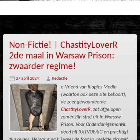
Non-Fictie! | ChastityLoverR
2de maal in Warsaw Prison:
zwaarder regime!
27 april 2024
Redactie
e-Vriend van Klapjes Media
(waartoe ook deze site behoort),
de zeer gewaardeerde
ChastityLoverR
, zat afgelopen
zomer zijn straf uit in Warsaw
Prison. Voor OnderdanigemanNL
deed hij (UITVOERIG en prachtig)
zijn relaas. Helaas ging hij weer de fout in, meldde zichzelf