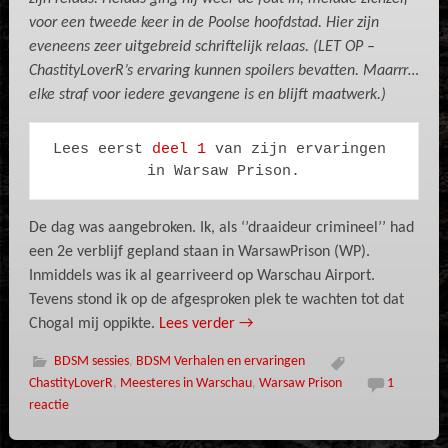
voor een tweede keer in de Poolse hoofdstad. Hier zijn
eveneens zeer uitgebreid schriftelijk relaas. (LET OP –
ChastityLoverR’s ervaring kunnen spoilers bevatten. Maarrr…
elke straf voor iedere gevangene is en blijft maatwerk.)
Lees eerst 
deel 1
 van zijn ervaringen 
in Warsaw Prison.
De dag was aangebroken. Ik, als ‘’draaideur crimineel’’ had
een 2e verblijf gepland staan in WarsawPrison (WP).
Inmiddels was ik al gearriveerd op Warschau Airport.
Tevens stond ik op de afgesproken plek te wachten tot dat
Chogal mij oppikte.
Lees verder
→
BDSM sessies
,
BDSM Verhalen en ervaringen
ChastityLoverR
,
Meesteres in Warschau
,
Warsaw Prison
1
reactie