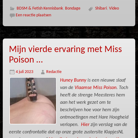
BDSM & Fetish Kennisbank
,
Bondage
Shibari
,
Video
Een reactie plaatsen
Mijn vierde ervaring met Miss
Poison …
4 juli 2023
Redactie
Huney Bunny
is een nieuwe slaaf
van de
Vlaamse Miss Poison
. Toch
heeft de strenge Meesteres hem
aan het werk gezet om te
beschrijven hoe voor hem zijn
ontmoetingen met Hare Hoogheid
verlopen.
Hier
zijn verslag van de
eerste confrontatie dat op onze grote zustersite KlapjesNL