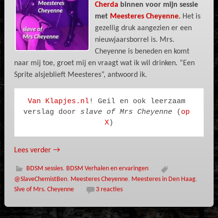
Cherda
binnen voor mijn sessie
met
Meesteres Cheyenne
.
Het is
gezellig druk aangezien er een
nieuwjaarsborrel is. Mrs.
Cheyenne is beneden en komt
naar mij toe, groet mij en vraagt wat ik wil drinken. “Een
Sprite alsjeblieft Meesteres”, antwoord ik.
Van Klapjes.nl
! Geil en ook leerzaam 
verslag door 
slave of Mrs Cheyenne
 (
op 
X
)
Lees verder
→
BDSM sessies
,
BDSM Verhalen en ervaringen
@SlaveChemistBen
,
Meesteres Cheyenne
,
Meesteres in Den Haag
,
Slve of Mrs. Cheyenne
3 reacties