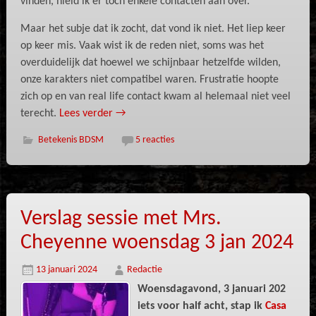
vinden, hield ik er toch enkele contacten aan over.
Maar het subje dat ik zocht, dat vond ik niet. Het liep keer
op keer mis. Vaak wist ik de reden niet, soms was het
overduidelijk dat hoewel we schijnbaar hetzelfde wilden,
onze karakters niet compatibel waren. Frustratie hoopte
zich op en van real life contact kwam al helemaal niet veel
terecht.
Lees verder
→
Betekenis BDSM
5 reacties
Verslag sessie met Mrs.
Cheyenne woensdag 3 jan 2024
13 januari 2024
Redactie
Woensdagavond, 3 januari 202
iets voor half acht, stap ik
Casa