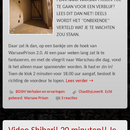
PLAN NAAR WARSAW PRISON TOE
TE GAAN VOOR EEN VERBLIJF?
LEES DIT DAN NIET! DEELS
WORDT HET ‘’ONBEKENDE’’
VERTELD WAT JE TE WACHTEN
ZOU STAAN.
Daar zat ik dan, op een bankje om de hoek van
WarsawPrison 2.0. Al een paar weken lang zat ik te
fantaseren, en met de vliegrit naar Warschau die dag, vond
ik het alleen maar spannender worden. Ik had er zin in!
Toen de klok 2 minuten voor 18.00 uur aangaf, besloot ik
richting de voordeur te lopen.
Lees verder
→
BDSM Verhalen en ervaringen
ChastityLoverR
,
Echt
gebeurd
,
Warsaw Prison
3 reacties