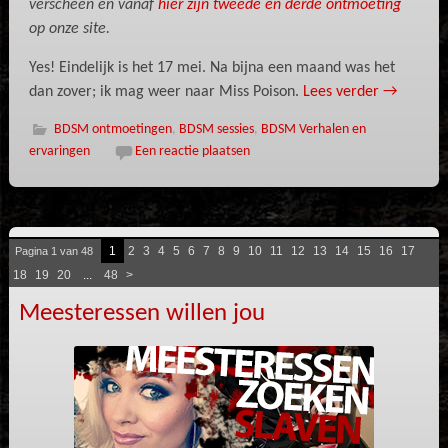
verscheen en vanaf
hier zijn tweede en derde ontmoeting
op onze site.
Yes! Eindelijk is het 17 mei. Na bijna een maand was het
dan zover; ik mag weer naar Miss Poison.
Lees verder
→
BDSM ontmoetingen
,
BDSM sessies
,
BDSM Verhalen en
ervaringen
Een reactie plaatsen
1
2
3
4
5
6
7
8
9
10
11
12
13
14
15
16
17
Pagina 1 van 48
18
19
20
...
48
>
Meesteressen willen jou