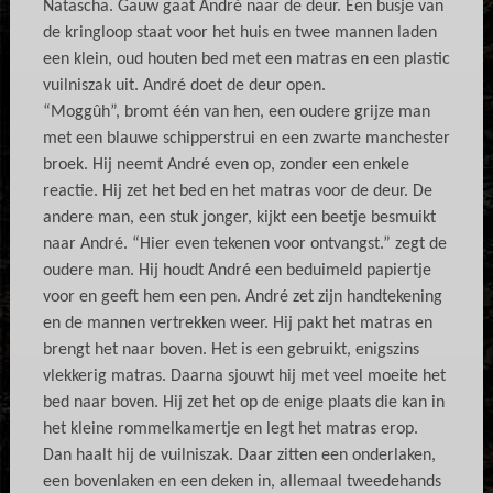
Natascha. Gauw gaat André naar de deur. Een busje van
de kringloop staat voor het huis en twee mannen laden
een klein, oud houten bed met een matras en een plastic
vuilniszak uit. André doet de deur open.
“Moggûh”, bromt één van hen, een oudere grijze man
met een blauwe schipperstrui en een zwarte manchester
broek. Hij neemt André even op, zonder een enkele
reactie. Hij zet het bed en het matras voor de deur. De
andere man, een stuk jonger, kijkt een beetje besmuikt
naar André. “Hier even tekenen voor ontvangst.” zegt de
oudere man. Hij houdt André een beduimeld papiertje
voor en geeft hem een pen. André zet zijn handtekening
en de mannen vertrekken weer. Hij pakt het matras en
brengt het naar boven. Het is een gebruikt, enigszins
vlekkerig matras. Daarna sjouwt hij met veel moeite het
bed naar boven. Hij zet het op de enige plaats die kan in
het kleine rommelkamertje en legt het matras erop.
Dan haalt hij de vuilniszak. Daar zitten een onderlaken,
een bovenlaken en een deken in, allemaal tweedehands