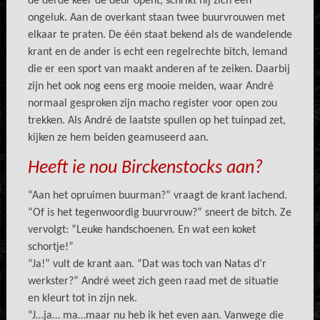
de derde keer de deur opent, schrikt hij zich een
ongeluk. Aan de overkant staan twee buurvrouwen met
elkaar te praten. De één staat bekend als de wandelende
krant en de ander is echt een regelrechte bitch, Iemand
die er een sport van maakt anderen af te zeiken. Daarbij
zijn het ook nog eens erg mooie meiden, waar André
normaal gesproken zijn macho register voor open zou
trekken. Als André de laatste spullen op het tuinpad zet,
kijken ze hem beiden geamuseerd aan.
Heeft ie nou Birckenstocks aan?
“Aan het opruimen buurman?” vraagt de krant lachend.
“Of is het tegenwoordig buurvrouw?” sneert de bitch. Ze
vervolgt: “Leuke handschoenen. En wat een koket
schortje!”
“Ja!” vult de krant aan. “Dat was toch van Natas d’r
werkster?” André weet zich geen raad met de situatie
en kleurt tot in zijn nek.
“J…ja… ma…maar nu heb ik het even aan. Vanwege die