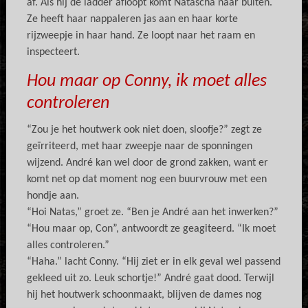
af. Als hij de ladder afloopt komt Natascha naar buiten.
Ze heeft haar nappaleren jas aan en haar korte
rijzweepje in haar hand. Ze loopt naar het raam en
inspecteert.
Hou maar op Conny, ik moet alles
controleren
“Zou je het houtwerk ook niet doen, sloofje?” zegt ze
geïrriteerd, met haar zweepje naar de sponningen
wijzend. André kan wel door de grond zakken, want er
komt net op dat moment nog een buurvrouw met een
hondje aan.
“Hoi Natas,” groet ze. “Ben je André aan het inwerken?”
“Hou maar op, Con”, antwoordt ze geagiteerd. “Ik moet
alles controleren.”
“Haha.” lacht Conny. “Hij ziet er in elk geval wel passend
gekleed uit zo. Leuk schortje!” André gaat dood. Terwijl
hij het houtwerk schoonmaakt, blijven de dames nog