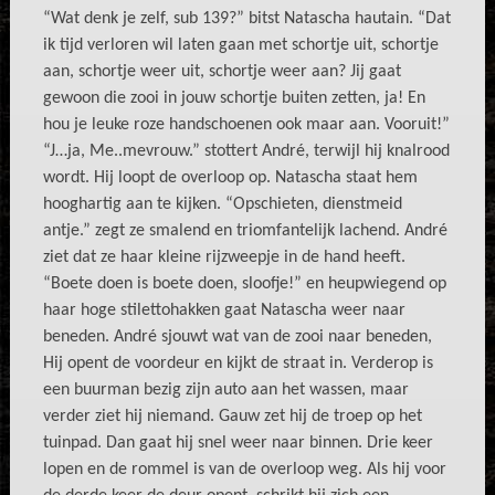
“Wat denk je zelf, sub 139?” bitst Natascha hautain. “Dat
ik tijd verloren wil laten gaan met schortje uit, schortje
aan, schortje weer uit, schortje weer aan? Jij gaat
gewoon die zooi in jouw schortje buiten zetten, ja! En
hou je leuke roze handschoenen ook maar aan. Vooruit!”
“J…ja, Me..mevrouw.” stottert André, terwijl hij knalrood
wordt. Hij loopt de overloop op. Natascha staat hem
hooghartig aan te kijken. “Opschieten, dienstmeid
antje.” zegt ze smalend en triomfantelijk lachend. André
ziet dat ze haar kleine rijzweepje in de hand heeft.
“Boete doen is boete doen, sloofje!” en heupwiegend op
haar hoge stilettohakken gaat Natascha weer naar
beneden. André sjouwt wat van de zooi naar beneden,
Hij opent de voordeur en kijkt de straat in. Verderop is
een buurman bezig zijn auto aan het wassen, maar
verder ziet hij niemand. Gauw zet hij de troep op het
tuinpad. Dan gaat hij snel weer naar binnen. Drie keer
lopen en de rommel is van de overloop weg. Als hij voor