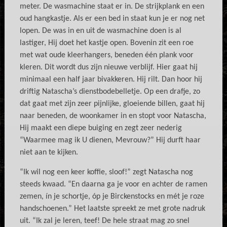
meter. De wasmachine staat er in. De strijkplank en een
oud hangkastje. Als er een bed in staat kun je er nog net
lopen. De was in en uit de wasmachine doen is al
lastiger, Hij doet het kastje open. Bovenin zit een roe
met wat oude kleerhangers, beneden één plank voor
kleren. Dit wordt dus zijn nieuwe verblijf. Hier gaat hij
minimaal een half jaar bivakkeren. Hij rilt. Dan hoor hij
driftig Natascha’s dienstbodebelletje. Op een drafje, zo
dat gaat met zijn zeer pijnlijke, gloeiende billen, gaat hij
naar beneden, de woonkamer in en stopt voor Natascha,
Hij maakt een diepe buiging en zegt zeer nederig
“Waarmee mag ik U dienen, Mevrouw?” Hij durft haar
niet aan te kijken.
“Ik wil nog een keer koffie, sloof!” zegt Natascha nog
steeds kwaad. “En daarna ga je voor en achter de ramen
zemen, ín je schortje, óp je Birckenstocks en mét je roze
handschoenen.” Het laatste spreekt ze met grote nadruk
uit. “Ik zal je leren, teef! De hele straat mag zo snel