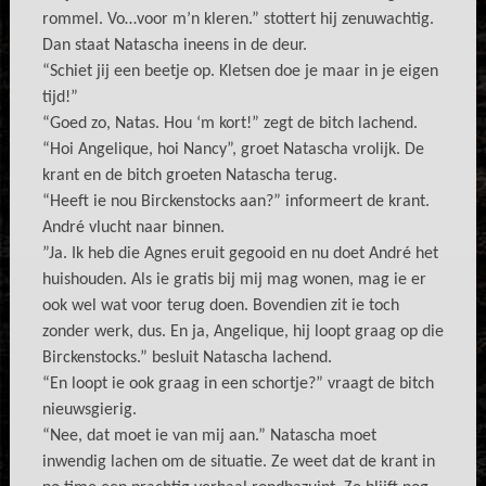
rommel. Vo…voor m’n kleren.” stottert hij zenuwachtig.
Dan staat Natascha ineens in de deur.
“Schiet jij een beetje op. Kletsen doe je maar in je eigen
tijd!”
“Goed zo, Natas. Hou ‘m kort!” zegt de bitch lachend.
“Hoi Angelique, hoi Nancy”, groet Natascha vrolijk. De
krant en de bitch groeten Natascha terug.
“Heeft ie nou Birckenstocks aan?” informeert de krant.
André vlucht naar binnen.
”Ja. Ik heb die Agnes eruit gegooid en nu doet André het
huishouden. Als ie gratis bij mij mag wonen, mag ie er
ook wel wat voor terug doen. Bovendien zit ie toch
zonder werk, dus. En ja, Angelique, hij loopt graag op die
Birckenstocks.” besluit Natascha lachend.
“En loopt ie ook graag in een schortje?” vraagt de bitch
nieuwsgierig.
“Nee, dat moet ie van mij aan.” Natascha moet
inwendig lachen om de situatie. Ze weet dat de krant in