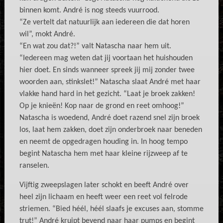
binnen komt. André is nog steeds vuurrood.
“Ze vertelt dat natuurlijk aan iedereen die dat horen
wil”, mokt André.
“En wat zou dat?!” valt Natascha naar hem uit.
“Iedereen mag weten dat jij voortaan het huishouden
hier doet. En sinds wanneer spreek jij mij zonder twee
woorden aan, stinkslet!” Natascha slaat André met haar
vlakke hand hard in het gezicht. “Laat je broek zakken!
Op je knieën! Kop naar de grond en reet omhoog!”
Natascha is woedend, André doet razend snel zijn broek
los, laat hem zakken, doet zijn onderbroek naar beneden
en neemt de opgedragen houding in. In hoog tempo
begint Natascha hem met haar kleine rijzweep af te
ranselen.
Vijftig zweepslagen later schokt en beeft André over
heel zijn lichaam en heeft weer een reet vol felrode
striemen. “Bied héél, héél slaafs je excuses aan, stomme
trut!” André kruipt bevend naar haar pumps en begint