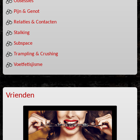
Obsessies
Pijn & Genot
Relaties & Contacten
Stalking
Subspace
Trampling & Crushing
Voetfetisjisme
Vrienden