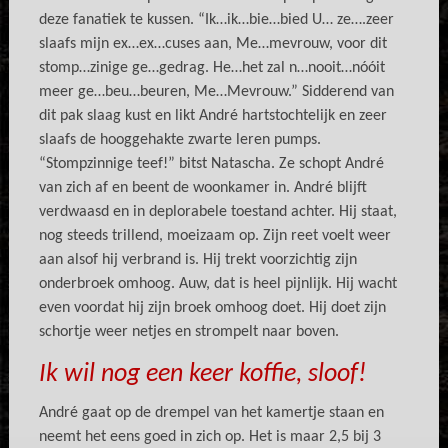
deze fanatiek te kussen. “Ik…ik…bie…bied U… ze….zeer
slaafs mijn ex…ex…cuses aan, Me…mevrouw, voor dit
stomp…zinige ge…gedrag. He…het zal n…nooit…nóóit
meer ge…beu…beuren, Me…Mevrouw.” Sidderend van
dit pak slaag kust en likt André hartstochtelijk en zeer
slaafs de hooggehakte zwarte leren pumps.
“Stompzinnige teef!” bitst Natascha. Ze schopt André
van zich af en beent de woonkamer in. André blijft
verdwaasd en in deplorabele toestand achter. Hij staat,
nog steeds trillend, moeizaam op. Zijn reet voelt weer
aan alsof hij verbrand is. Hij trekt voorzichtig zijn
onderbroek omhoog. Auw, dat is heel pijnlijk. Hij wacht
even voordat hij zijn broek omhoog doet. Hij doet zijn
schortje weer netjes en strompelt naar boven.
Ik wil nog een keer koffie, sloof!
André gaat op de drempel van het kamertje staan en
neemt het eens goed in zich op. Het is maar 2,5 bij 3