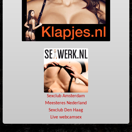
Sexclub Amsterdam
Meesteres Nederland
Sexclub Den Haag
Live webcamsex