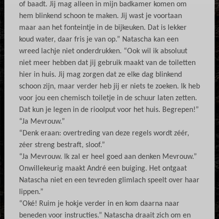
of baadt. Jij mag alleen in mijn badkamer komen om
hem blinkend schoon te maken. Jij wast je voortaan
maar aan het fonteintje in de bijkeuken. Dat is lekker
koud water, daar fris je van op.” Natascha kan een
wreed lachje niet onderdrukken. “Ook wil ik absoluut
niet meer hebben dat jij gebruik maakt van de toiletten
hier in huis. Jij mag zorgen dat ze elke dag blinkend
schoon zijn, maar verder heb jij er niets te zoeken. Ik heb
voor jou een chemisch toiletje in de schuur laten zetten.
Dat kun je legen in de rioolput voor het huis. Begrepen!”
“Ja Mevrouw.”
“Denk eraan: overtreding van deze regels wordt zéér,
zéer streng bestraft, sloof.”
“Ja Mevrouw. Ik zal er heel goed aan denken Mevrouw.”
Onwillekeurig maakt André een buiging. Het ontgaat
Natascha niet en een tevreden glimlach speelt over haar
lippen.”
“Oké! Ruim je hokje verder in en kom daarna naar
beneden voor instructies.” Natascha draait zich om en