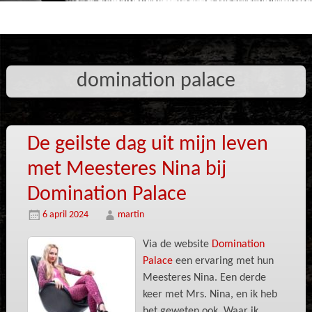
domination palace
De geilste dag uit mijn leven
met Meesteres Nina bij
Domination Palace
6 april 2024
martin
Via de website
Domination
Palace
een ervaring met hun
Meesteres Nina. Een derde
keer met Mrs. Nina, en ik heb
het geweten ook. Waar ik