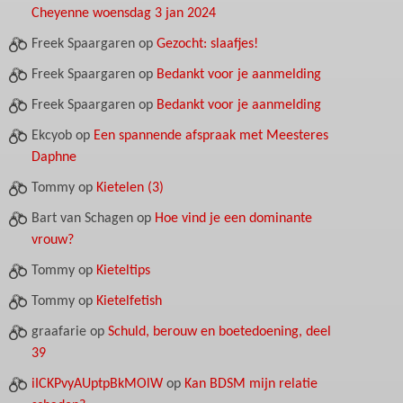
Cheyenne woensdag 3 jan 2024
Freek Spaargaren
op
Gezocht: slaafjes!
Freek Spaargaren
op
Bedankt voor je aanmelding
Freek Spaargaren
op
Bedankt voor je aanmelding
Ekcyob
op
Een spannende afspraak met Meesteres
Daphne
Tommy
op
Kietelen (3)
Bart van Schagen
op
Hoe vind je een dominante
vrouw?
Tommy
op
Kieteltips
Tommy
op
Kietelfetish
graafarie
op
Schuld, berouw en boetedoening, deel
39
iICKPvyAUptpBkMOlW
op
Kan BDSM mijn relatie