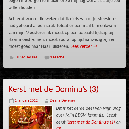
begon me zorgen te maken of Ze mij nog wel als slaafje zou
willen houden.
Achteraf waren die weken dat ik niets van mijn Meesteres
had gehoord al een straf. Totdat er een mail binnenkwam
van mijn Meesteres: ik moest op een bepaald tijdstip bij
Haar moest komen, moest vooral op tijd aanwezig zijn en
moest goed naar Haar luisteren.
Lees verder
→
BDSM sessies
1 reactie
Kerst met de Domina’s (3)
1 januari 2012
Deana Deveney
Dit is het derde deel van Mijn blog
over Mijn BDSM kerstmis. Leest
eerst
Kerst met de Domina’s (1)
en