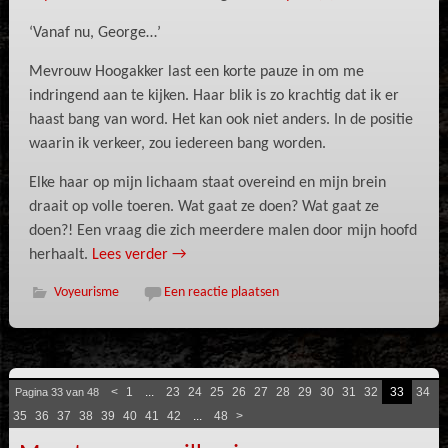
‘Vanaf nu, George…’
Mevrouw Hoogakker last een korte pauze in om me
indringend aan te kijken. Haar blik is zo krachtig dat ik er
haast bang van word. Het kan ook niet anders. In de positie
waarin ik verkeer, zou iedereen bang worden.
Elke haar op mijn lichaam staat overeind en mijn brein
draait op volle toeren. Wat gaat ze doen? Wat gaat ze
doen?! Een vraag die zich meerdere malen door mijn hoofd
herhaalt.
Lees verder
→
Voyeurisme
Een reactie plaatsen
<
1
...
23
24
25
26
27
28
29
30
31
32
33
34
Pagina 33 van 48
35
36
37
38
39
40
41
42
...
48
>