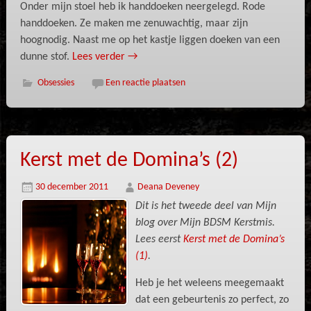
Onder mijn stoel heb ik handdoeken neergelegd. Rode
handdoeken. Ze maken me zenuwachtig, maar zijn
hoognodig. Naast me op het kastje liggen doeken van een
dunne stof.
Lees verder
→
Obsessies
Een reactie plaatsen
Kerst met de Domina’s (2)
30 december 2011
Deana Deveney
Dit is het tweede deel van Mijn
blog over Mijn BDSM Kerstmis.
Lees eerst
Kerst met de Domina’s
(1)
.
Heb je het weleens meegemaakt
dat een gebeurtenis zo perfect, zo