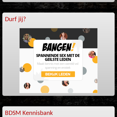
Durf jij?
BDSM Kennisbank