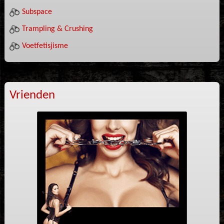
Subspace
Trampling & Crushing
Voetfetisjisme
Vrienden