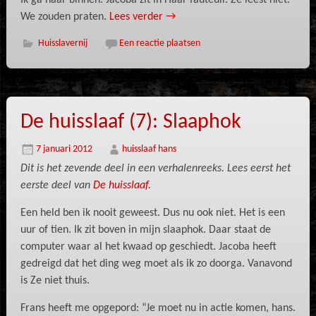
Ik ga naar binnen. Jacoba zit in Haar fauteuil. Ze leest niet.
We zouden praten.
Lees verder
→
Huisslavernij
Een reactie plaatsen
De huisslaaf (7): Slaaphok
7 januari 2012
huisslaaf hans
Dit is het zevende deel in een verhalenreeks.
Lees eerst het
eerste deel van
De huisslaaf
.
Een held ben ik nooit geweest. Dus nu ook niet. Het is een
uur of tien. Ik zit boven in mijn slaaphok. Daar staat de
computer waar al het kwaad op geschiedt. Jacoba heeft
gedreigd dat het ding weg moet als ik zo doorga. Vanavond
is Ze niet thuis.
Frans heeft me opgepord: “Je moet nu in actie komen, hans.