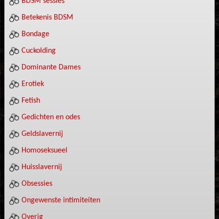
BDSM sessies
Betekenis BDSM
Bondage
Cuckolding
Dominante Dames
Erotiek
Fetish
Gedichten en odes
Geldslavernij
Homoseksueel
Huisslavernij
Obsessies
Ongewenste intimiteiten
Overig