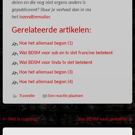
delen en die nog niet ergens anders is
gepubliceerd?
Stuur je verhaal dan in via
het
inzendformulier
.
Gerelateerde artikelen:
Hoe het allemaal begon (1)
Wat BDSM voor sub en tv slet francine betekent
Wat BDSM voor linda tv slet betekent
Hoe het allemaal begon (3)
Hoe het allemaal begon (4)
Travestie
Een reactie plaatsen
Bericht
←
Wat is cupping?
Van BDSM naar pedofilie
→
navigatie