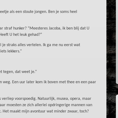
eetje als een stoute jongen. Ben je soms heel
r straf hunker? “Meesteres Jacoba, ik ben blij dat U
“Heeft U het leuk gehad?”
al je straks alles vertelen. Ik ga me nu eerst wat
ets lekkers.”
et tegen, dat weet je.”
 ben weg. Een uur later kom ik boven met thee en een paar
is verliep voorspoedig. Natuurlijk, musea, opera, maar
aar moesten ze zich allerlei opdringerige mannen van
ust. Het maakt mijn avontuur wat minder zwaar, toch?