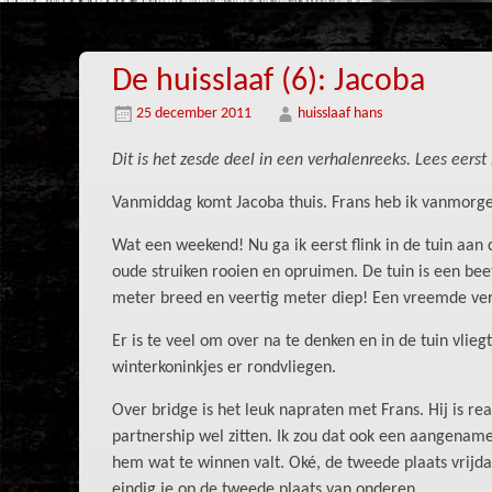
De huisslaaf (6): Jacoba
25 december 2011
huisslaaf hans
Dit is het zesde deel in een verhalenreeks.
Lees eerst
Vanmiddag komt Jacoba thuis. Frans heb ik vanmorge
Wat een weekend! Nu ga ik eerst flink in de tuin aa
oude struiken rooien en opruimen. De tuin is een beet
meter breed en veertig meter diep! Een vreemde ver
Er is te veel om over na te denken en in de tuin vlieg
winterkoninkjes er rondvliegen.
Over bridge is het leuk napraten met Frans. Hij is reali
partnership wel zitten. Ik zou dat ook een aangenam
hem wat te winnen valt. Oké, de tweede plaats vrijd
eindig je op de tweede plaats van onderen.