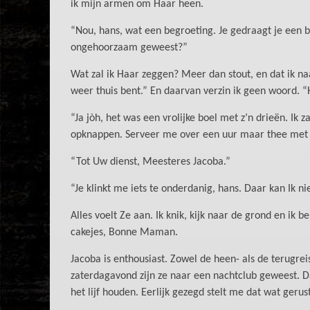
ik mijn armen om Haar heen.
“Nou, hans, wat een begroeting. Je gedraagt je een b
ongehoorzaam geweest?”
Wat zal ik Haar zeggen? Meer dan stout, en dat ik naa
weer thuis bent.” En daarvan verzin ik geen woord. 
“Ja jòh, het was een vrolijke boel met z’n drieën. Ik z
opknappen. Serveer me over een uur maar thee met i
“Tot Uw dienst, Meesteres Jacoba.”
“Je klinkt me iets te onderdanig, hans. Daar kan Ik ni
Alles voelt Ze aan. Ik knik, kijk naar de grond en ik
cakejes, Bonne Maman.
Jacoba is enthousiast. Zowel de heen- als de terugre
zaterdagavond zijn ze naar een nachtclub geweest. D
het lijf houden. Eerlijk gezegd stelt me dat wat ger