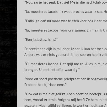
“Nou, nu je het zegt. Dat viel Me in die nachtclub ook
“Ja, meesteres Jacoba, ik weet precies waar ik sta.
“Enfin, ga dan nu maar wat te eten voor ons klaar m
“Ja, meesteres Jacoba, voor ons samen. En mag ik U
“Een judaskus, hans?”
Er breekt een dijk in mij door. Maar ik kan het toch 
Anders was er niets gebeurd. Ja, de sporen heb ik zelf
“O, meesteres Jacoba. Het spijt me zo. Alles in mijn d
brengen. U bent het offer waardig.”
“Voor dit soort poëtische prietpraat ben ik ongevoeli
Probeer het bij Haar eens.”
“Ook dat is me niet gelukt. Koen heeft de hoofdprij
hem, vooral Artemis. Volgens mij heeft Ze hem in he
gezeten. Maar altijd verliezen, je went er nooit aan.”