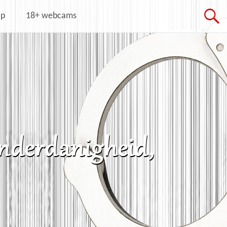
op
18+ webcams