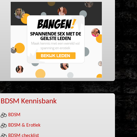
BDSM Kennisbank
BDSM
BDSM & Erotiek
BDSM checklist