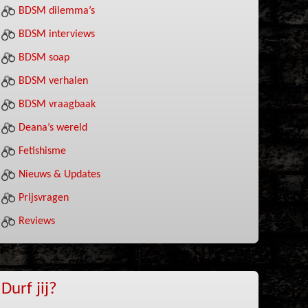
BDSM dilemma’s
BDSM interviews
BDSM soap
BDSM verhalen
BDSM vraagbaak
Deana’s wereld
Fetishisme
Nieuws & Updates
Prijsvragen
Reviews
Durf jij?