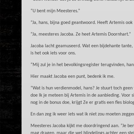
“U bent mijn Meesteres.”
“Ja, hans, bijna goed geantwoord. Heeft Artemis oo
“Ja, meesteres Jacoba. Ze heet Artemis Doornhart.”
Jacoba lacht geamuseerd. Wat een bijdehante tante, h
is het ook iets voor ons.
“Mij zul je in het bevolkingsregister terugvinden, ha
Hier maakt Jacoba een punt, bedenk ik me.
“Wat is hun verdienmodel, hans? Je stuurt toch geen v
doe Ik je meteen bij Artemis in de aanbieding. Voor 
nog in de bonus doe, krijgt Ze er gratis een fles biol
En dan zeg ik weer iets wat ik niet zou moeten zeggen
Meesteres Jacoba kijkt me doordringend aan. “Je bent
mag dragen, maar die wel blindelings achter een ste