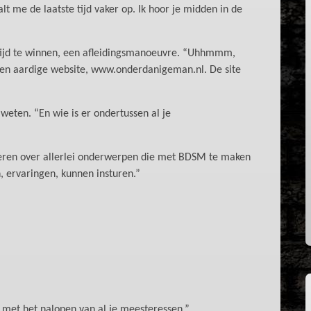
t me de laatste tijd vaker op. Ik hoor je midden in de
m tijd te winnen, een afleidingsmanoeuvre. “Uhhmmm,
een aardige website, www.onderdanigeman.nl. De site
weten. “En wie is er ondertussen al je
meren over allerlei onderwerpen die met BDSM te maken
, ervaringen, kunnen insturen.”
k met het nalopen van al je meesteressen.”