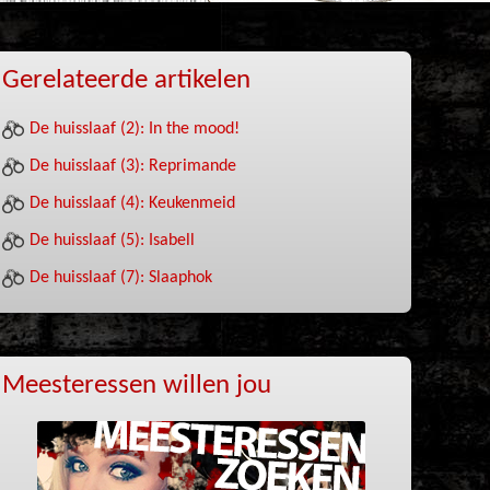
Gerelateerde artikelen
De huisslaaf (2): In the mood!
De huisslaaf (3): Reprimande
De huisslaaf (4): Keukenmeid
De huisslaaf (5): Isabell
De huisslaaf (7): Slaaphok
Meesteressen willen jou