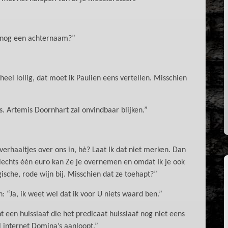
k nog een achternaam?”
eel lollig, dat moet ik Paulien eens vertellen. Misschien
ns. Artemis Doornhart zal onvindbaar blijken.”
erhaaltjes over ons in, hè? Laat Ik dat niet merken. Dan
slechts één euro kan Ze je overnemen en omdat Ik je ook
ogische, rode wijn bij. Misschien dat ze toehapt?”
: “Ja, ik weet wel dat ik voor U niets waard ben.”
 een huisslaaf die het predicaat huisslaaf nog niet eens
l internet Domina’s aanloopt.”