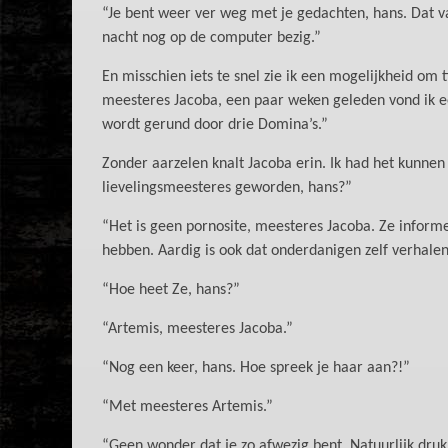
“Je bent weer ver weg met je gedachten, hans. Dat val
nacht nog op de computer bezig.”
En misschien iets te snel zie ik een mogelijkheid o
meesteres Jacoba, een paar weken geleden vond ik 
wordt gerund door drie Domina’s.”
Zonder aarzelen knalt Jacoba erin. Ik had het kunnen 
lievelingsmeesteres geworden, hans?”
“Het is geen pornosite, meesteres Jacoba. Ze infor
hebben. Aardig is ook dat onderdanigen zelf verhalen
“Hoe heet Ze, hans?”
“Artemis, meesteres Jacoba.”
“Nog een keer, hans. Hoe spreek je haar aan?!”
“Met meesteres Artemis.”
“Geen wonder dat je zo afwezig bent. Natuurlijk dru