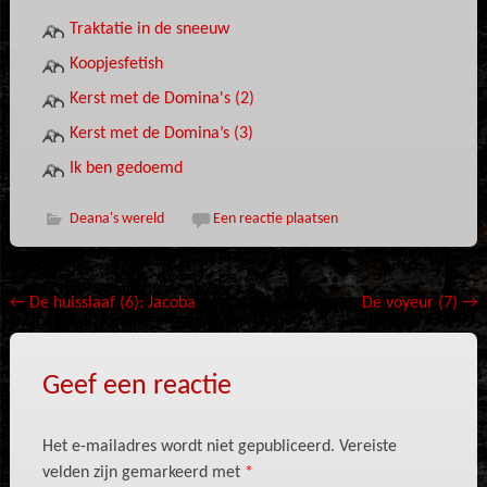
Traktatie in de sneeuw
Koopjesfetish
Kerst met de Domina's (2)
Kerst met de Domina’s (3)
Ik ben gedoemd
Deana's wereld
Een reactie plaatsen
Bericht
←
De huisslaaf (6): Jacoba
De voyeur (7)
→
navigatie
Geef een reactie
Het e-mailadres wordt niet gepubliceerd.
Vereiste
velden zijn gemarkeerd met
*