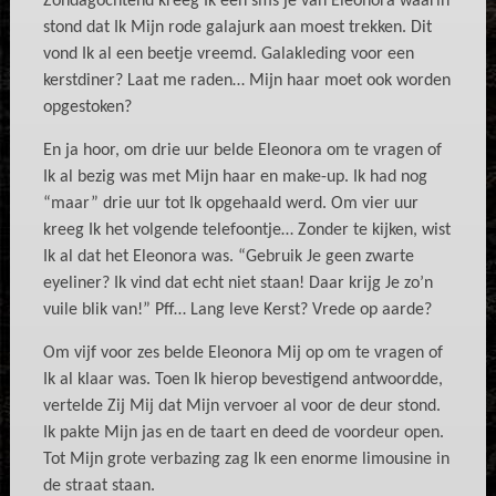
Zondagochtend kreeg Ik een sms’je van Eleonora waarin
stond dat Ik Mijn rode galajurk aan moest trekken. Dit
vond Ik al een beetje vreemd. Galakleding voor een
kerstdiner? Laat me raden… Mijn haar moet ook worden
opgestoken?
En ja hoor, om drie uur belde Eleonora om te vragen of
Ik al bezig was met Mijn haar en make-up. Ik had nog
“maar” drie uur tot Ik opgehaald werd. Om vier uur
kreeg Ik het volgende telefoontje… Zonder te kijken, wist
Ik al dat het Eleonora was. “Gebruik Je geen zwarte
eyeliner? Ik vind dat echt niet staan! Daar krijg Je zo’n
vuile blik van!” Pff… Lang leve Kerst? Vrede op aarde?
Om vijf voor zes belde Eleonora Mij op om te vragen of
Ik al klaar was. Toen Ik hierop bevestigend antwoordde,
vertelde Zij Mij dat Mijn vervoer al voor de deur stond.
Ik pakte Mijn jas en de taart en deed de voordeur open.
Tot Mijn grote verbazing zag Ik een enorme limousine in
de straat staan.