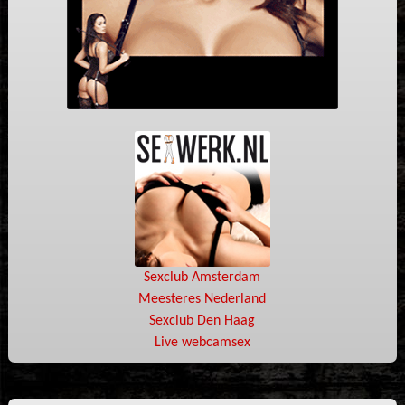
Sexclub Amsterdam
Meesteres Nederland
Sexclub Den Haag
Live webcamsex