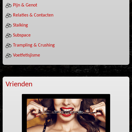
Pijn & Genot
Relaties & Contacten
Stalking
Subspace
Trampling & Crushing
Voetfetisjisme
Vrienden