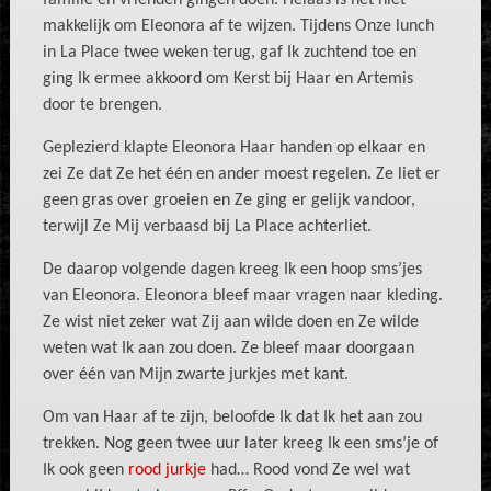
familie en vrienden gingen doen. Helaas is het niet
makkelijk om Eleonora af te wijzen. Tijdens Onze lunch
in La Place twee weken terug, gaf Ik zuchtend toe en
ging Ik ermee akkoord om Kerst bij Haar en Artemis
door te brengen.
Geplezierd klapte Eleonora Haar handen op elkaar en
zei Ze dat Ze het één en ander moest regelen. Ze liet er
geen gras over groeien en Ze ging er gelijk vandoor,
terwijl Ze Mij verbaasd bij La Place achterliet.
De daarop volgende dagen kreeg Ik een
hoop sms’jes
van Eleonora. Eleonora bleef maar vragen naar kleding.
Ze wist niet zeker wat Zij aan wilde doen en Ze wilde
weten wat Ik aan zou doen. Ze bleef maar doorgaan
over één van Mijn zwarte jurkjes met kant.
Om van Haar af te zijn, beloofde Ik dat Ik het aan zou
trekken. Nog geen twee uur later kreeg Ik een sms’je of
Ik ook geen
rood jurkje
had… Rood vond Ze wel wat