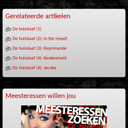
Gerelateerde artikelen
De huisslaaf (1)
De huisslaaf (2): In the mood!
De huisslaaf (3): Reprimande
De huisslaaf (4): Keukenmeid
De huisslaaf (6): Jacoba
Meesteressen willen jou