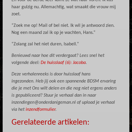
En voor de derde keer komt ze wat naar voren. Ik kus
haar gulzig nu. Allemachtig, wat smaakt die vrouw mij
zoet.
“Zoek me op! Mail of bel niet. Ik wil je antwoord zien.
Nog een maand zal ik op je wachten, Hans.”
“Zolang zal het niet duren, Isabell.”
Benieuwd naar hoe dit verdergaat? Lees snel het
volgende deel:
De huisslaaf (6): Jacoba
.
Deze verhalenreeks is door huisslaaf hans
ingezonden.
Heb jij ook een spannende BDSM ervaring
die je met Ons wilt delen en die nog niet ergens anders
is gepubliceerd? Stuur je verhaal dan in naar
inzendingen@onderdanigeman.nl
of upload je verhaal
via het
inzendformulier
.
Gerelateerde artikelen: