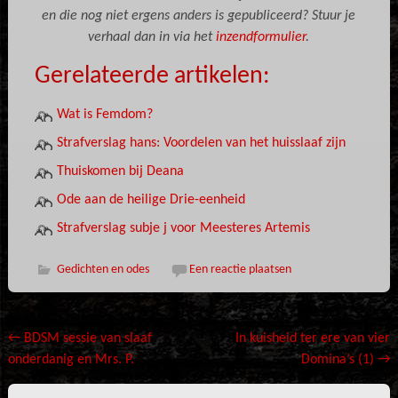
en die nog niet ergens anders is gepubliceerd? Stuur je
verhaal dan in via het
inzendformulier
.
Gerelateerde artikelen:
Wat is Femdom?
Strafverslag hans: Voordelen van het huisslaaf zijn
Thuiskomen bij Deana
Ode aan de heilige Drie-eenheid
Strafverslag subje j voor Meesteres Artemis
Gedichten en odes
Een reactie plaatsen
Bericht
←
BDSM sessie van slaaf
In kuisheid ter ere van vier
onderdanig en Mrs. P.
Domina’s (1)
→
navigatie