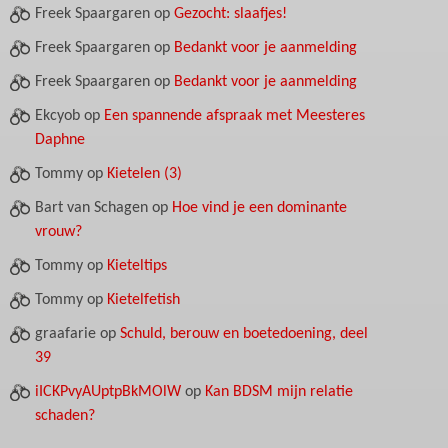
Freek Spaargaren
op
Gezocht: slaafjes!
Freek Spaargaren
op
Bedankt voor je aanmelding
Freek Spaargaren
op
Bedankt voor je aanmelding
Ekcyob
op
Een spannende afspraak met Meesteres
Daphne
Tommy
op
Kietelen (3)
Bart van Schagen
op
Hoe vind je een dominante
vrouw?
Tommy
op
Kieteltips
Tommy
op
Kietelfetish
graafarie
op
Schuld, berouw en boetedoening, deel
39
iICKPvyAUptpBkMOlW
op
Kan BDSM mijn relatie
schaden?