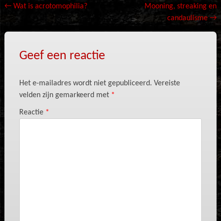
Bericht
←
Wat is acrotomophilia?
Mooning, streaking en
candaulisme
→
navigatie
Geef een reactie
Het e-mailadres wordt niet gepubliceerd.
Vereiste
velden zijn gemarkeerd met
*
Reactie
*