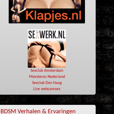
Sexclub Amsterdam
Meesteres Nederland
Sexclub Den Haag
Live webcamsex
BDSM Verhalen & Ervaringen