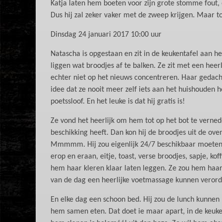
Katja laten hem boeten voor zijn grote stomme fout,
Dus hij zal zeker vaker met de zweep krijgen. Maar toch
Dinsdag 24 januari 2017 10:00 uur
Natascha is opgestaan en zit in de keukentafel aan he
liggen wat broodjes af te balken. Ze zit met een heerli
echter niet op het nieuws concentreren. Haar gedach
idee dat ze nooit meer zelf iets aan het huishouden 
poetssloof. En het leuke is dat hij gratis is!
Ze vond het heerlijk om hem tot op het bot te verned
beschikking heeft. Dan kon hij de broodjes uit de ove
Mmmmm. Hij zou eigenlijk 24/7 beschikbaar moeten zi
erop en eraan, eitje, toast, verse broodjes, sapje, kof
hem haar kleren klaar laten leggen. Ze zou hem haar
van de dag een heerlijke voetmassage kunnen veror
En elke dag een schoon bed. Hij zou de lunch kunnen 
hem samen eten. Dat doet ie maar apart, in de keuken