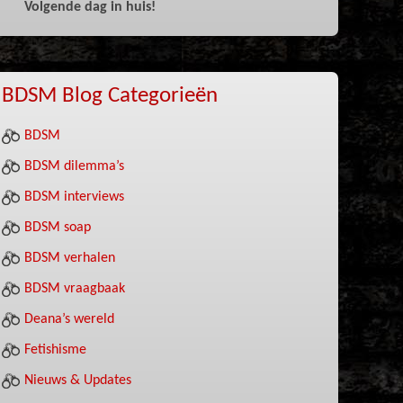
Volgende dag in huis!
BDSM Blog Categorieën
BDSM
BDSM dilemma’s
BDSM interviews
BDSM soap
BDSM verhalen
BDSM vraagbaak
Deana’s wereld
Fetishisme
Nieuws & Updates