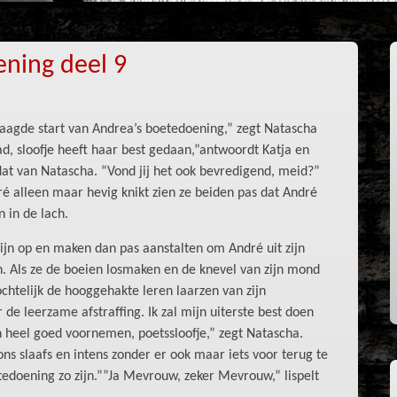
ning deel 9
aagde start van Andrea’s boetedoening,” zegt Natascha
ad, sloofje heeft haar best gedaan,”antwoordt Katja en
dat van Natascha. “Vond jij het ook bevredigend, meid?”
é alleen maar hevig knikt zien ze beiden pas dat André
 in de lach.
ijn op en maken dan pas aanstalten om André uit zijn
n. Als ze de boeien losmaken en de knevel van zijn mond
tochtelijk de hooggehakte leren laarzen van zijn
 de leerzame afstraffing. Ik zal mijn uiterste best doen
n heel goed voornemen, poetssloofje,” zegt Natascha.
ons slaafs en intens zonder er ook maar iets voor terug te
tedoening zo zijn.””Ja Mevrouw, zeker Mevrouw,” lispelt