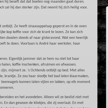
 en hij beseft dat dat boeten nog maanden gaat duren.
 zal hij dan sterker zijn. Dat neemt hij zich heilig voor.
t ontbijt. Ze heeft sinaasappelsap geperst en in de oven
jke kop koffie voor zich de krant te lezen. Ze kan zich
ten dwalen steeds af naar gisteravond. Wat een heerlijk
hoeft te doen. Voortaan is André haar werkster, haar
eren. Eigenlijk jammer dat ze hem nu niet tot haar
n halen, koffie inschenken, afruimen en afwassen.
jn, mijmert ze. ’s Ochtends ontbijt op bed. Met alles
fie, krantje. Ze zou haar sloofje het bad laten klaarmaken,
 teennagels kunnen laten vijlen en lakken, op elk moment
donneren.
bereiden en het avondeten. Alleen wil ze beslist niet met
. En dan gewoon de kliekjes, die zij overlaat. En met