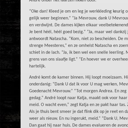
André onder het laarzen likken door.
“Oke dan! Kleed je om en leg je werkkleding keurig 
gelijk weer beginnen.” “Ja Mevrouw, dank U Mevrou
en verdwijnt. De dames kijken elkaar veelbetekenend 
Je bent héél, héél goed bezig.” “Ja, maar wel dankzij 
antwoordt Natascha. “Kom, niet zo bescheiden. De m
strenge Meesteres,” en ze omhelst Natascha en zoent
schiet in de lach. “Ja, ik ben wel een snelle leerlin
grens van ons slaafje ligt.” “En hoever we er overh
hartelijk.
André komt de kamer binnen. Hij loopt moeizaam. Hi
onderdanig: “Dank U dat ik voor U mag werken, Mevro
Goedenacht Mevrouw.” “Tot morgen Andrea. En zeg
gedag.” André loopt naar Katja, maakt ook voor haa
meid. O wacht even,” zegt Katja en ze pakt haar tas. Z
Als je thuis bent smeer je dat flink dik op je reet en 
weer als nieuw. En nu ingerukt, meid.” “Dank U, Mev
Dan gaat hij naar huis. De dames evalueren de avon