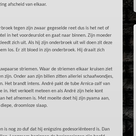
ing afscheid van elkaar.
rbroek tegen zijn zwaar gegeselde reet dus is het net of
leutel in het voordeurslot en gaat naar binnen. Zijn moeder
eedt zich uit. Als hij zijn onderbroek uit wil doen zit deze
em los. Er zit bloed in zijn onderbroek. Hij draait zich
auwpaarse striemen. Waar de striemen elkaar kruisen ziet
 zijn. Onder aan zijn billen zitten allerlei schaafwondjes,
n. Het brandt intens. André pakt de tube Arnica-zalf van
e in. Het verkoelt meteen en als André zijn hele kont
 aan het afnemen is. Met moeite doet hij zijn pyama aan,
n diepe, droomloze slaap.
n is nog zo duf dat hij enigszins gedesoriënteerd is. Dan