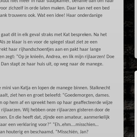
oluut niet meer in haar slaapkamer, behalve dan om haar
oor zichzelf in orde laten maken. Daar kan net een bed
kplank trouwens ook. Wat een idee! Haar onderdanige
 gaat dit in elk geval straks met Kat bespreken. Na het
ls ze klaar is en voor de spiegel staat ziet ze een
rekt haar rijhandschoentjes aan en pakt haar lange
en zegt: “Op je knieën, Andrea, en lik mijn rijlaarzen! Doe
. Dan stapt ze haar huis uit, op weg naar de manege.
de mini van Katja en lopen de manege binnen. Stalknecht
aalt, ziet hen en groet beleefd: “Goedemorgen, dames.
ain op hem af en spreekt hem op haar geaffecteerde wijze
ijlaarzen. Wij hebben onze rijlaarzen gisteren door de
en. En die heeft dat, zijnde een amateur, aanmerkelijk
j daar een verklaring voor?” “Eh..ehm….misschien…
 Jan houterig en beschaamd. “Misschién, Jan?