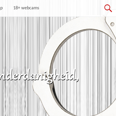
op
18+ webcams