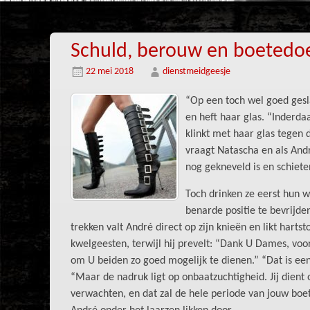
Schuld, berouw en boetedoe
22 mei 2018
dienstmeidgeesje
“Op een toch wel goed gesl
en heft haar glas. “Inderda
klinkt met haar glas tegen 
vraagt Natascha en als Andr
nog gekneveld is en schieten
Toch drinken ze eerst hun w
benarde positie te bevrijde
trekken valt André direct op zijn knieën en likt harts
kwelgeesten, terwijl hij prevelt: “Dank U Dames, voor
om U beiden zo goed mogelijk te dienen.” “Dat is ee
“Maar de nadruk ligt op onbaatzuchtigheid. Jij dient 
verwachten, en dat zal de hele periode van jouw boe