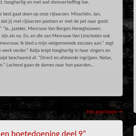
d, hooghartig en met wat stemverheffing toe.
e best gaat doen op onze rijlaarzen. Misschién, Jan,
t jij met rijlaarzen poetsen er met de pet naar gooit.
??” “Ja…jazeker, Mevrouw Van Bergen Heneghouwen.
i zijn als nu. En..en die van Mevrouw Van Linschoten ook
rg, mevrouw. Ik bied u mijn welgemeende excuses aan.” zegt
e werk verder.” Katja knipt hooghartig in haar vingers en
ruipt beschaamd af. “Direct en afdoende ingrijpen, Natas,
aarzen.” Lachend gaan de dames naar hun paarden…
Een goed begin
→
 en boetedoening deel 9
”