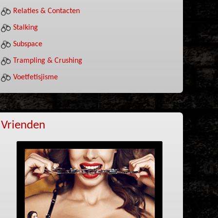
Relaties & Contacten
Stalking
Subspace
Trampling & Crushing
Voetfetisjisme
Vrienden