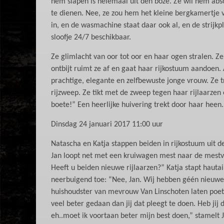
hem slapen is helemáál uit den boze. Ze wil hem abs
te dienen. Nee, ze zou hem het kleine bergkamertje v
in, en de wasmachine staat daar ook al, en de strij
sloofje 24/7 beschikbaar.
Ze glimlacht van oor tot oor en haar ogen stralen. Ze
ontbijt ruimt ze af en gaat haar rijkostuum aandoen. A
prachtige, elegante en zelfbewuste jonge vrouw. Ze t
rijzweep. Ze tikt met de zweep tegen haar rijlaarzen 
boete!” Een heerlijke huivering trekt door haar heen
Dinsdag 24 januari 2017 11:00 uur
Natascha en Katja stappen beiden in rijkostuum uit 
Jan loopt net met een kruiwagen mest naar de mestv
Heeft u beiden nieuwe rijlaarzen?” Katja stapt haut
neerbuigend toe: “Nee, Jan. Wij hebben géén nieuwe r
huishoudster van mevrouw Van Linschoten laten poets
veel beter gedaan dan jij dat pleegt te doen. Heb ji
eh..moet ik voortaan beter mijn best doen,” stamelt