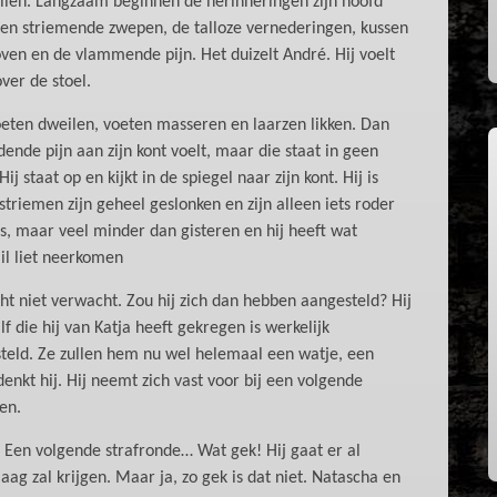
 billen. Langzaam beginnen de herinneringen zijn hoofd
 en striemende zwepen, de talloze vernederingen, kussen
oven en de vlammende pijn. Het duizelt André. Hij voelt
ver de stoel.
moeten dweilen, voeten masseren en laarzen likken. Dan
dende pijn aan zijn kont voelt, maar die staat in geen
 staat op en kijkt in de spiegel naar zijn kont. Hij is
striemen zijn geheel geslonken en zijn alleen iets roder
jes, maar veel minder dan gisteren en hij heeft wat
il liet neerkomen
echt niet verwacht. Zou hij zich dan hebben aangesteld? Hij
f die hij van Katja heeft gekregen is werkelijk
gesteld. Ze zullen hem nu wel helemaal een watje, een
denkt hij. Hij neemt zich vast voor bij een volgende
en.
n. Een volgende strafronde… Wat gek! Hij gaat er al
aag zal krijgen. Maar ja, zo gek is dat niet. Natascha en