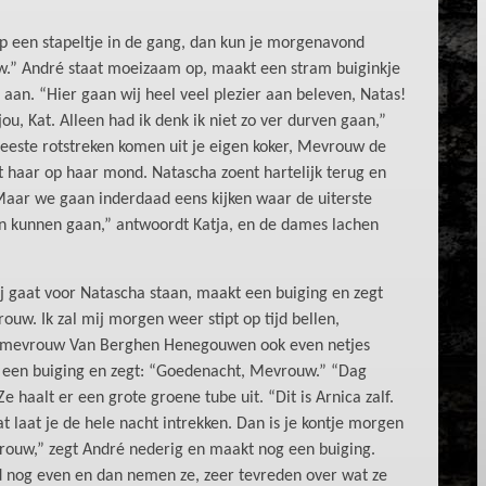
op een stapeltje in de gang, dan kun je morgenavond
w.” André staat moeizaam op, maakt een stram buiginkje
aan. “Hier gaan wij heel veel plezier aan beleven, Natas!
jou, Kat. Alleen had ik denk ik niet zo ver durven gaan,”
eeste rotstreken komen uit je eigen koker, Mevrouw de
 haar op haar mond. Natascha zoent hartelijk terug en
g. Maar we gaan inderdaad eens kijken waar de uiterste
een kunnen gaan,” antwoordt Katja, en de dames lachen
j gaat voor Natascha staan, maakt een buiging en zegt
uw. Ik zal mij morgen weer stipt op tijd bellen,
 mevrouw Van Berghen Henegouwen ook even netjes
r een buiging en zegt: “Goedenacht, Mevrouw.” “Dag
e haalt er een grote groene tube uit. “Dit is Arnica zalf.
dat laat je de hele nacht intrekken. Dan is je kontje morgen
rouw,” zegt André nederig en maakt nog een buiging.
d nog even en dan nemen ze, zeer tevreden over wat ze