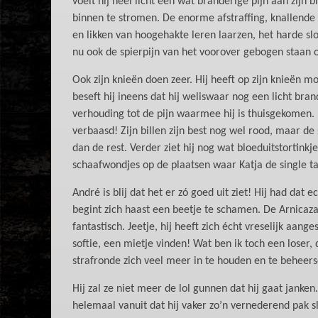
voelt hij heel licht een wat branderige pijn aan zijn
binnen te stromen. De enorme afstraffing, knallende
en likken van hoogehakte leren laarzen, het harde sl
nu ook de spierpijn van het voorover gebogen staan o
Ook zijn knieën doen zeer. Hij heeft op zijn knieën 
beseft hij ineens dat hij weliswaar nog een licht bran
verhouding tot de pijn waarmee hij is thuisgekomen. Hij
verbaasd! Zijn billen zijn best nog wel rood, maar de 
dan de rest. Verder ziet hij nog wat bloeduitstortink
schaafwondjes op de plaatsen waar Katja de single ta
André is blij dat het er zó goed uit ziet! Hij had dat 
begint zich haast een beetje te schamen. De Arnicazal
fantastisch. Jeetje, hij heeft zich écht vreselijk aan
softie, een mietje vinden! Wat ben ik toch een loser, 
strafronde zich veel meer in te houden en te beheers
Hij zal ze niet meer de lol gunnen dat hij gaat janke
helemaal vanuit dat hij vaker zo’n vernederend pak sl