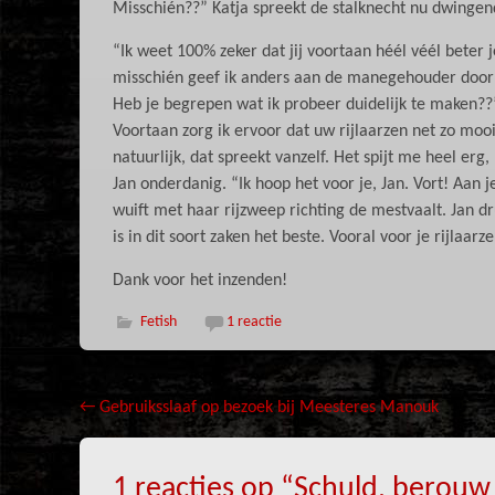
Misschién??” Katja spreekt de stalknecht nu dwingen
“Ik weet 100% zeker dat jij voortaan héél véél beter j
misschién geef ik anders aan de manegehouder door da
Heb je begrepen wat ik probeer duidelijk te maken
Voortaan zorg ik ervoor dat uw rijlaarzen net zo moo
natuurlijk, dat spreekt vanzelf. Het spijt me heel e
Jan onderdanig. “Ik hoop het voor je, Jan. Vort! Aan j
wuift met haar rijzweep richting de mestvaalt. Jan d
is in dit soort zaken het beste. Vooral voor je rijl
Dank voor het inzenden!
Fetish
1 reactie
Bericht
←
Gebruiksslaaf op bezoek bij Meesteres Manouk
navigatie
1 reacties op “
Schuld, berouw