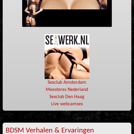
Sexclub Amsterdam
Meesteres Nederland
Sexclub Den Haag
Live webcamsex
BDSM Verhalen & Ervaringen