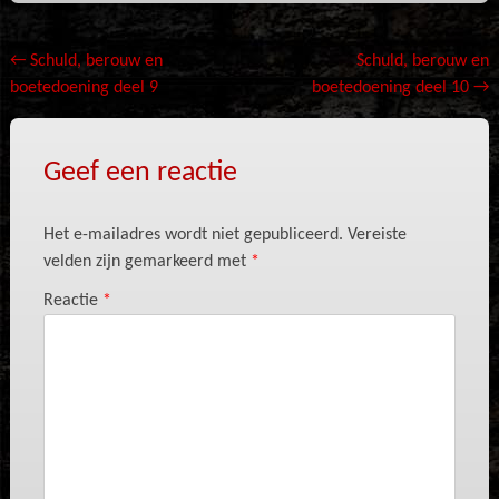
Bericht
←
Schuld, berouw en
Schuld, berouw en
boetedoening deel 9
boetedoening deel 10
→
navigatie
Geef een reactie
Het e-mailadres wordt niet gepubliceerd.
Vereiste
velden zijn gemarkeerd met
*
Reactie
*