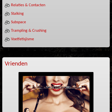
Relaties & Contacten
Stalking
Subspace
Trampling & Crushing
Voetfetisjisme
Vrienden