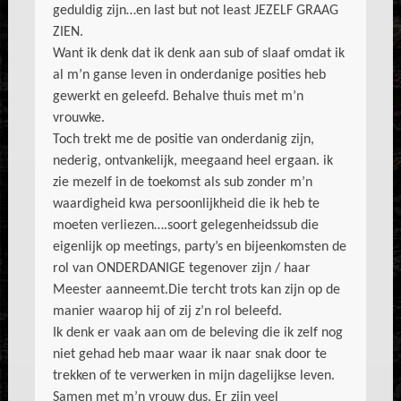
geduldig zijn…en last but not least JEZELF GRAAG
ZIEN.
Want ik denk dat ik denk aan sub of slaaf omdat ik
al m’n ganse leven in onderdanige posities heb
gewerkt en geleefd. Behalve thuis met m’n
vrouwke.
Toch trekt me de positie van onderdanig zijn,
nederig, ontvankelijk, meegaand heel ergaan. ik
zie mezelf in de toekomst als sub zonder m’n
waardigheid kwa persoonlijkheid die ik heb te
moeten verliezen….soort gelegenheidssub die
eigenlijk op meetings, party’s en bijeenkomsten de
rol van ONDERDANIGE tegenover zijn / haar
Meester aanneemt.Die tercht trots kan zijn op de
manier waarop hij of zij z’n rol beleefd.
Ik denk er vaak aan om de beleving die ik zelf nog
niet gehad heb maar waar ik naar snak door te
trekken of te verwerken in mijn dagelijkse leven.
Samen met m’n vrouw dus. Er zijn veel