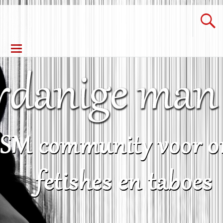
Ga
naar
de
inhoud