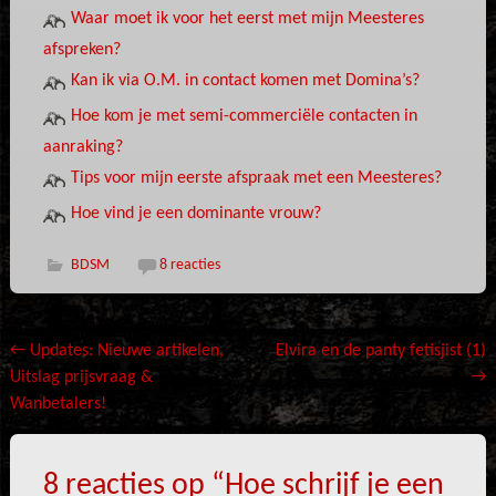
Waar moet ik voor het eerst met mijn Meesteres
afspreken?
Kan ik via O.M. in contact komen met Domina’s?
Hoe kom je met semi-commerciële contacten in
aanraking?
Tips voor mijn eerste afspraak met een Meesteres?
Hoe vind je een dominante vrouw?
BDSM
8 reacties
Bericht
←
Updates: Nieuwe artikelen,
Elvira en de panty fetisjist (1)
Uitslag prijsvraag &
→
navigatie
Wanbetalers!
8 reacties op “
Hoe schrijf je een