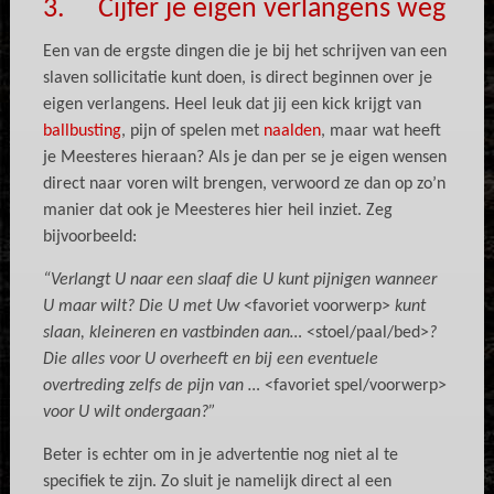
3. Cijfer je eigen verlangens weg
Een van de ergste dingen die je bij het schrijven van een
slaven sollicitatie kunt doen, is direct beginnen over je
eigen verlangens. Heel leuk dat jij een kick krijgt van
ballbusting
, pijn of spelen met
naalden
, maar wat heeft
je Meesteres hieraan? Als je dan per se je eigen wensen
direct naar voren wilt brengen, verwoord ze dan op zo’n
manier dat ook je Meesteres hier heil inziet. Zeg
bijvoorbeeld:
“Verlangt U naar een slaaf die U kunt pijnigen wanneer
U maar wilt? Die U met Uw
<favoriet voorwerp>
kunt
slaan, kleineren en vastbinden aan…
<stoel/paal/bed>
?
Die alles voor U overheeft en bij een eventuele
overtreding zelfs de pijn van …
<favoriet spel/voorwerp>
voor U wilt ondergaan?”
Beter is echter om in je advertentie nog niet al te
specifiek te zijn. Zo sluit je namelijk direct al een