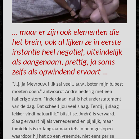
… maar er zijn ook elementen die
het brein, ook al lijken ze in eerste
instantie heel negatief, uiteindelijk
als aangenaam, prettig, ja soms
zelfs als opwindend ervaart …
“J..j..ja Mevrouw, i..ik zal veel.. auw.. beter mijn b..best
moeten doen.” antwoordt André nederig met een
huilerige stem. “Inderdaad, dat is het understatement
van de dag. Dat scheelt jou veel slaag. Tenzij jij slaag
lekker vindt natuurlijk.” bitst Ilse. André is verward.
Slaag ervaart hij als vernederend en pijnlijk, maar
inmiddels is er langzaamaan iets in hem geslopen
waardoor hij het op een vreemde, niet eens per se