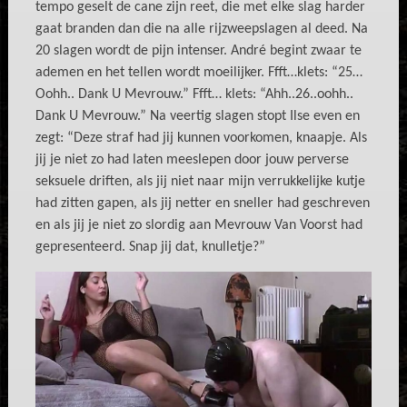
tempo geselt de cane zijn reet, die met elke slag harder
gaat branden dan die na alle rijzweepslagen al deed. Na
20 slagen wordt de pijn intenser. André begint zwaar te
ademen en het tellen wordt moeilijker. Ffft…klets: “25…
Oohh.. Dank U Mevrouw.” Ffft… klets: “Ahh..26..oohh..
Dank U Mevrouw.” Na veertig slagen stopt Ilse even en
zegt: “Deze straf had jij kunnen voorkomen, knaapje. Als
jij je niet zo had laten meeslepen door jouw perverse
seksuele driften, als jij niet naar mijn verrukkelijke kutje
had zitten gapen, als jij netter en sneller had geschreven
en als jij je niet zo slordig aan Mevrouw Van Voorst had
gepresenteerd. Snap jij dat, knulletje?”