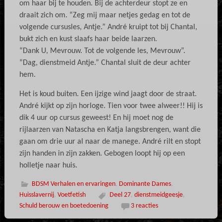
om haar bij te houden. Bij de achterdeur stopt ze en
draait zich om. “Zeg mij maar netjes gedag en tot de
volgende cursusles, Antje.” André kruipt tot bij Chantal,
bukt zich en kust slaafs haar beide laarzen.
“Dank U, Mevrouw. Tot de volgende les, Mevrouw”.
”Dag, dienstmeid Antje.” Chantal sluit de deur achter
hem.
Het is koud buiten. Een ijzige wind jaagt door de straat.
André kijkt op zijn horloge. Tien voor twee alweer!! Hij is
dik 4 uur op cursus geweest! En hij moet nog de
rijlaarzen van Natascha en Katja langsbrengen, want die
gaan om drie uur al naar de manege. André rilt en stopt
zijn handen in zijn zakken. Gebogen loopt hij op een
holletje naar huis.
BDSM Verhalen en ervaringen
,
Dominante Dames
,
Huisslavernij
,
Voetfetish
Deel 27
,
dienstmeidgeesje
,
Schuld berouw en boetedoening
3 reacties