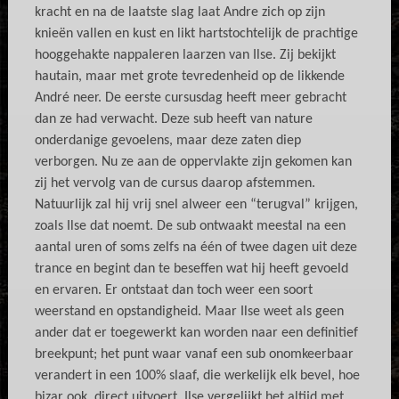
kracht en na de laatste slag laat Andre zich op zijn
knieën vallen en kust en likt hartstochtelijk de prachtige
hooggehakte nappaleren laarzen van Ilse. Zij bekijkt
hautain, maar met grote tevredenheid op de likkende
André neer. De eerste cursusdag heeft meer gebracht
dan ze had verwacht. Deze sub heeft van nature
onderdanige gevoelens, maar deze zaten diep
verborgen. Nu ze aan de oppervlakte zijn gekomen kan
zij het vervolg van de cursus daarop afstemmen.
Natuurlijk zal hij vrij snel alweer een “terugval” krijgen,
zoals Ilse dat noemt. De sub ontwaakt meestal na een
aantal uren of soms zelfs na één of twee dagen uit deze
trance en begint dan te beseffen wat hij heeft gevoeld
en ervaren. Er ontstaat dan toch weer een soort
weerstand en opstandigheid. Maar Ilse weet als geen
ander dat er toegewerkt kan worden naar een definitief
breekpunt; het punt waar vanaf een sub onomkeerbaar
verandert in een 100% slaaf, die werkelijk elk bevel, hoe
bizar ook, direct uitvoert. Ilse vergelijkt het altijd met