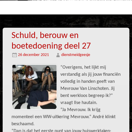
Schuld, berouw en
boetedoening deel 27
26 december 2021
dienstmeidgeesje
“Overigens, het lijkt mij
verstandig als jij jouw financiën
volledig in handen geeft van
Mevrouw Van Linschoten. Jij
bent werkloos begreep ik?”
vraagt Ilse hautain.
“Ja Mevrouw. Ik krijg
momenteel een WW-uitkering Mevrouw.” André klinkt
beschaamd.
“Dan is dat het eerste punt van jouw huiswerktaken: