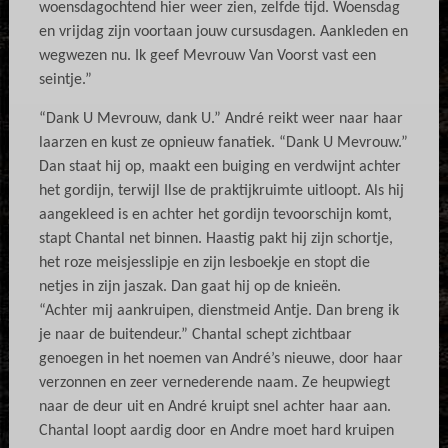
woensdagochtend hier weer zien, zelfde tijd. Woensdag
en vrijdag zijn voortaan jouw cursusdagen. Aankleden en
wegwezen nu. Ik geef Mevrouw Van Voorst vast een
seintje.”
“Dank U Mevrouw, dank U.” André reikt weer naar haar
laarzen en kust ze opnieuw fanatiek. “Dank U Mevrouw.”
Dan staat hij op, maakt een buiging en verdwijnt achter
het gordijn, terwijl Ilse de praktijkruimte uitloopt. Als hij
aangekleed is en achter het gordijn tevoorschijn komt,
stapt Chantal net binnen. Haastig pakt hij zijn schortje,
het roze meisjesslipje en zijn lesboekje en stopt die
netjes in zijn jaszak. Dan gaat hij op de knieën.
“Achter mij aankruipen, dienstmeid Antje. Dan breng ik
je naar de buitendeur.” Chantal schept zichtbaar
genoegen in het noemen van André’s nieuwe, door haar
verzonnen en zeer vernederende naam. Ze heupwiegt
naar de deur uit en André kruipt snel achter haar aan.
Chantal loopt aardig door en Andre moet hard kruipen