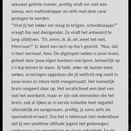
seksueel getinte manier, prettig vindt om met een
zweep, een mattenklopper en zelfs met deze cane
geslagen te worden.
“Vind jij het lekker om slaag te krijgen, schoolknaapje?”
vraagt Ilse wat dwingender. Ze vindt het antwoord te
lang uitblijven. “Eh..emm..ik..ik..eh..weet het niet,
Mevrouw?” Er komt een lach op Ilse’s gezicht. “Nou, dat
is heel normaal, hoor. De afgelopen weken is jouw leven,
geheel door jouw eigen toedoen overigens, behoorlijk op
z’n kop komen te staan. Jij hebt, zeker de laatste twee
weken, ervaringen opgedaan die jij wellicht nog nooit in
jouw leven zo intens hebt meegemaakt. Het menselijk
brein reageert daar op. Het verafschuwt een deel van
wat het overkomt, maar er zijn ook elementen die het
brein, ook al lijken ze in eerste instantie heel negatief,
uiteindelijk als aangenaam, prettig, ja soms zelfs als
opwindend ervaart. Dus het is helemaal niet ondenkbaar
dat jij een positieve attitude jegens het gedwongen