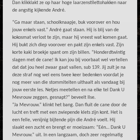
Dan klikklakt ze op haar hoge laarzenstilettohakken naar
de angstig kijkende André.
“Ga maar staan, schoolknaapje, buk voorover en hou
jouw enkels vast.” André gaat staan. Hij is blij van de
kokosmat verlost te zijn, maar hij vreest wat komen gaat.
Hij bukt zich diep voorover en pakt zijn enkels vast. Zijn
korte kaki broekje spant om zijn billen. “Honderdtwintig
slagen met de cane! Ik kan jou bij voorbaat wel vertellen
dat dat jou heel zwaar gaat vallen, sub 139. Jij zult je na
deze straf nog wel eens twee keer bedenken voordat je
nog meer van die stommiteiten uithaalt als vandaag bij
jouw eerste les. Netjes meetellen en na elke tel Dank U
Mevrouw zeggen, gesnapt?” beveelt Ilse.
“Ja Mevrouw.” klinkt het bang. Dan fluit de cane door de
lucht en treft met een zwiepende klets zijn kont. Het is
een felle, venijnig bijtende pijn die André voelt. Hij
slaakt een zucht en brengt er moeizaam: “Eén… Dank U
Mevrouw.” uit. In een langzaam, doch zeer regelmatig