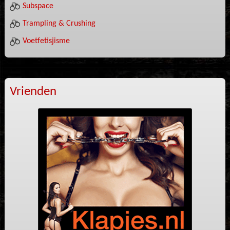
Subspace
Trampling & Crushing
Voetfetisjisme
Vrienden