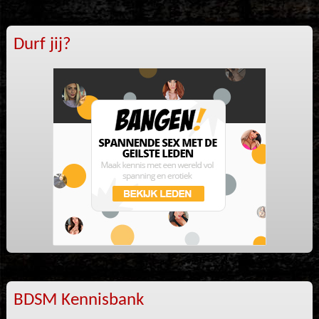
Durf jij?
BDSM Kennisbank