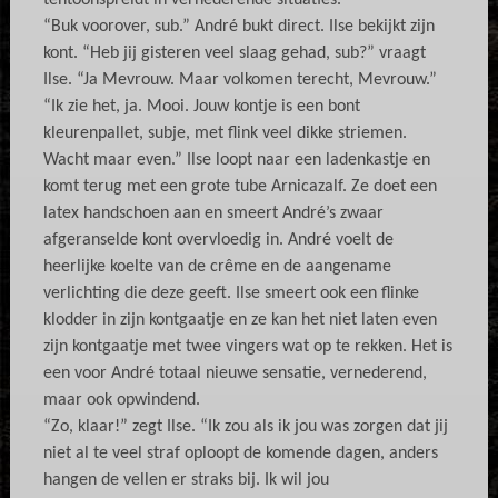
“Buk voorover, sub.” André bukt direct. Ilse bekijkt zijn
kont. “Heb jij gisteren veel slaag gehad, sub?” vraagt
Ilse. “Ja Mevrouw. Maar volkomen terecht, Mevrouw.”
“Ik zie het, ja. Mooi. Jouw kontje is een bont
kleurenpallet, subje, met flink veel dikke striemen.
Wacht maar even.” Ilse loopt naar een ladenkastje en
komt terug met een grote tube Arnicazalf. Ze doet een
latex handschoen aan en smeert André’s zwaar
afgeranselde kont overvloedig in. André voelt de
heerlijke koelte van de crême en de aangename
verlichting die deze geeft. Ilse smeert ook een flinke
klodder in zijn kontgaatje en ze kan het niet laten even
zijn kontgaatje met twee vingers wat op te rekken. Het is
een voor André totaal nieuwe sensatie, vernederend,
maar ook opwindend.
“Zo, klaar!” zegt Ilse. “Ik zou als ik jou was zorgen dat jij
niet al te veel straf oploopt de komende dagen, anders
hangen de vellen er straks bij. Ik wil jou