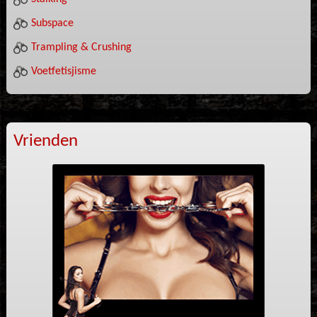
Subspace
Trampling & Crushing
Voetfetisjisme
Vrienden