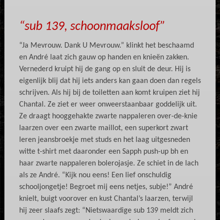
“sub 139, schoonmaaksloof”
“Ja Mevrouw. Dank U Mevrouw.” klinkt het beschaamd
en André laat zich gauw op handen en knieën zakken.
Vernederd kruipt hij de gang op en sluit de deur. Hij is
eigenlijk blij dat hij iets anders kan gaan doen dan regels
schrijven. Als hij bij de toiletten aan komt kruipen ziet hij
Chantal. Ze ziet er weer onweerstaanbaar goddelijk uit.
Ze draagt hooggehakte zwarte nappaleren over-de-knie
laarzen over een zwarte maillot, een superkort zwart
leren jeansbroekje met studs en het laag uitgesneden
witte t-shirt met daaronder een Sapph push-up bh en
haar zwarte nappaleren bolerojasje. Ze schiet in de lach
als ze André. “Kijk nou eens! Een lief onschuldig
schooljongetje! Begroet mij eens netjes, subje!” André
knielt, buigt voorover en kust Chantal’s laarzen, terwijl
hij zeer slaafs zegt: “Nietswaardige sub 139 meldt zich