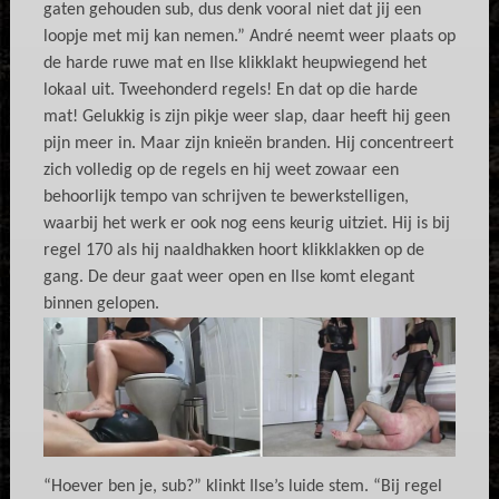
gaten gehouden sub, dus denk vooral niet dat jij een
loopje met mij kan nemen.” André neemt weer plaats op
de harde ruwe mat en Ilse klikklakt heupwiegend het
lokaal uit. Tweehonderd regels! En dat op die harde
mat! Gelukkig is zijn pikje weer slap, daar heeft hij geen
pijn meer in. Maar zijn knieën branden. Hij concentreert
zich volledig op de regels en hij weet zowaar een
behoorlijk tempo van schrijven te bewerkstelligen,
waarbij het werk er ook nog eens keurig uitziet. Hij is bij
regel 170 als hij naaldhakken hoort klikklakken op de
gang. De deur gaat weer open en Ilse komt elegant
binnen gelopen.
“Hoever ben je, sub?” klinkt Ilse’s luide stem. “Bij regel