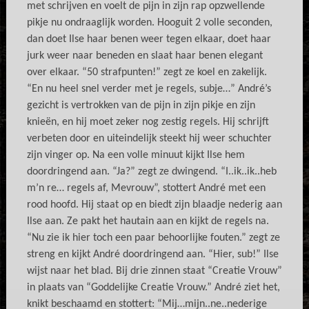
met schrijven en voelt de pijn in zijn rap opzwellende
pikje nu ondraaglijk worden. Hooguit 2 volle seconden,
dan doet Ilse haar benen weer tegen elkaar, doet haar
jurk weer naar beneden en slaat haar benen elegant
over elkaar. “50 strafpunten!” zegt ze koel en zakelijk.
“En nu heel snel verder met je regels, subje…” André’s
gezicht is vertrokken van de pijn in zijn pikje en zijn
knieën, en hij moet zeker nog zestig regels. Hij schrijft
verbeten door en uiteindelijk steekt hij weer schuchter
zijn vinger op. Na een volle minuut kijkt Ilse hem
doordringend aan. “Ja?” zegt ze dwingend. “I..ik..ik..heb
m’n re… regels af, Mevrouw”, stottert André met een
rood hoofd. Hij staat op en biedt zijn blaadje nederig aan
Ilse aan. Ze pakt het hautain aan en kijkt de regels na.
“Nu zie ik hier toch een paar behoorlijke fouten.” zegt ze
streng en kijkt André doordringend aan. “Hier, sub!” Ilse
wijst naar het blad. Bij drie zinnen staat “Creatie Vrouw”
in plaats van “Goddelijke Creatie Vrouw.” André ziet het,
knikt beschaamd en stottert: “Mij…mijn..ne..nederige