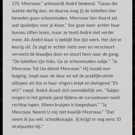
170, Mevrouw.” antwoordt André bedeesd. “Gauw die
laatste dertig dan, en daarna mag jij de toiletten hier
beneden gaan schoonmaken. Mevrouw Van Voorst zet
wat spulletjes voor je klaar.” Ilse gaat weer achter haar
bureau zitten lezen, maar ze teast André niet verder
meer. Als André klaar is bekijkt Ilse zijn werk. Het ziet er
keurig uit. Ze zegt er echter niets over en verscheurt
verveeld de blaadjes door en stuurt hem naar de gang.
“De toiletten zijn links. Ga ze schoonmaken subje.” “Ja
Mevrouw. Tot Uw dienst Mevrouw.” Hij maakt een
buiging, loopt naar de deur en wil de praktijkruimte
uitlopen als Ilse in haar vingers knipt en dwingend “Eh
eh!!” roept. André draait zich onmiddellijk om. “Subjes
mogen in het gehele pand tijdens de cursuslessen nooit
rechtop lopen. Alleen kruipen is toegestaan.” “Ja
Mevrouw. Neemt U mij niet kwalijk Mevrouw.” “Dat
neem ik jou wél, schoolknaapje. Jij krijgt er nog eens 10
strafpunten bij.”