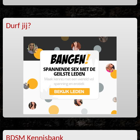
Durf jij?
BDSM Kennisbank