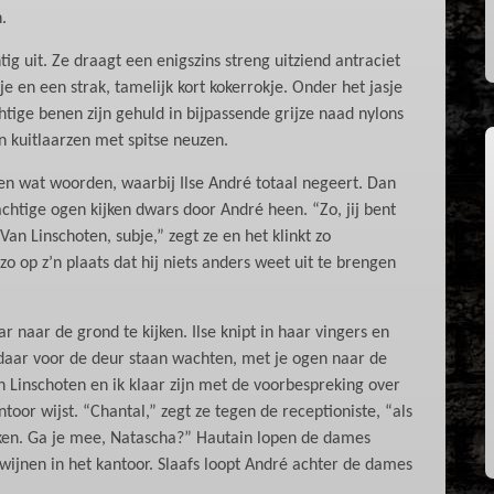
.
ig uit. Ze draagt een enigszins streng uitziend antraciet
e en een strak, tamelijk kort kokerrokje. Onder het jasje
htige benen zijn gehuld in bijpassende grijze naad nylons
 kuitlaarzen met spitse neuzen.
len wat woorden, waarbij Ilse André totaal negeert. Dan
chtige ogen kijken dwars door André heen. “Zo, jij bent
n Linschoten, subje,” zegt ze en het klinkt zo
 op z’n plaats dat hij niets anders weet uit te brengen
r naar de grond te kijken. Ilse knipt in haar vingers en
t daar voor de deur staan wachten, met je ogen naar de
 Linschoten en ik klaar zijn met de voorbespreking over
ntoor wijst. “Chantal,” zegt ze tegen de receptioniste, “als
ruiken. Ga je mee, Natascha?” Hautain lopen de dames
wijnen in het kantoor. Slaafs loopt André achter de dames