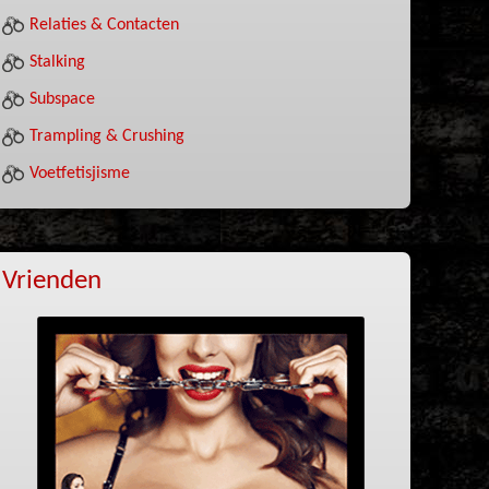
Relaties & Contacten
Stalking
Subspace
Trampling & Crushing
Voetfetisjisme
Vrienden