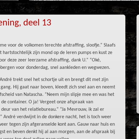
ning, deel 13
 voor de volkomen terechte afstraffing, sloofje.” Slaafs
kt hartstochtelijk zijn mond op de leren pumps en kust ze
or deze zeer leerzame afstraffing, dank U.” “Oké,
opbergen voor donderdag, snel aankleden en wegwezen.
André trekt snel het schortje uit en brengt dit met zijn
 gang. Hij gaat naar boven, kleedt zich snel aan en neemt
fscheid van Natascha. “Neem mijn slipje mee en was het
 de container. O ja! Vergeet onze afspraak van
 deur van het relatiebureau.” “Ja Mevrouw, ik zal er
 André verdwijnt in de donkere nacht, het is toch weer
weer tegen zijn afgeranselde kont aan. Gauw naar huis en
ngst en beven denkt hij al aan morgen, aan de afspraak bij