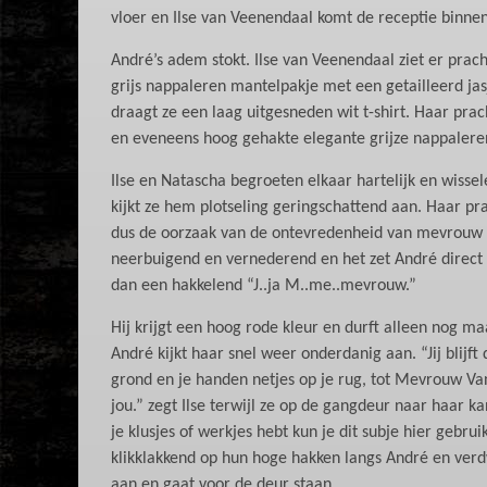
vloer en Ilse van Veenendaal komt de receptie binnen
André’s adem stokt. Ilse van Veenendaal ziet er pracht
grijs nappaleren mantelpakje met een getailleerd jasj
draagt ze een laag uitgesneden wit t-shirt. Haar prac
en eveneens hoog gehakte elegante grijze nappaleren
Ilse en Natascha begroeten elkaar hartelijk en wisse
kijkt ze hem plotseling geringschattend aan. Haar pra
dus de oorzaak van de ontevredenheid van mevrouw Va
neerbuigend en vernederend en het zet André direct zo
dan een hakkelend “J..ja M..me..mevrouw.”
Hij krijgt een hoog rode kleur en durft alleen nog maa
André kijkt haar snel weer onderdanig aan. “Jij blijf
grond en je handen netjes op je rug, tot Mevrouw Van
jou.” zegt Ilse terwijl ze op de gangdeur naar haar ka
je klusjes of werkjes hebt kun je dit subje hier geb
klikklakkend op hun hoge hakken langs André en verd
aan en gaat voor de deur staan.