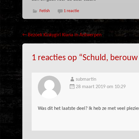
Fetish
1 reactie
Bericht
←
Bezoek Kinkygirl Kiana in Antwerpen
navigatie
1 reacties op “
Schuld, berouw
submartin
28 maart 2019 om 10:29
Was dit het laatste deel? Ik heb ze met veel plez