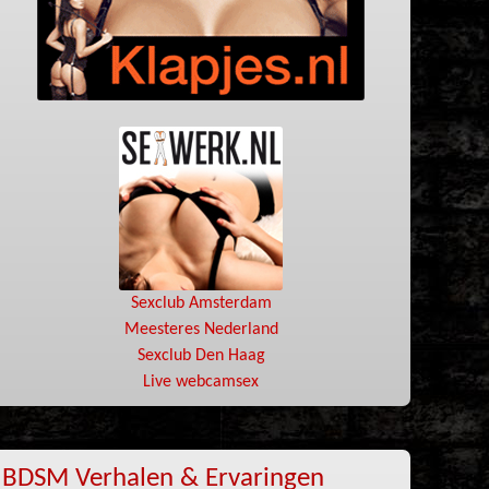
Sexclub Amsterdam
Meesteres Nederland
Sexclub Den Haag
Live webcamsex
BDSM Verhalen & Ervaringen