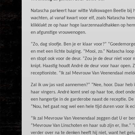
Natascha parkeert haar witte Volkswagen Beetle bij he
wachten, al vanaf kwart voor elf, zoals Natascha he
klikklakt ze op haar hoge laarzennaaldhakken op h
en afgunstige vrouwenogen.
“Zo, dag sloofje. Ben je er klaar voor?” “Goedemo
en met een lichte buiging. “Mooi, zo.” Natascha loop n
en stopt ook voor de deur. “Zou je de deur niet voor 
knipt. Haastig houdt André de deur voor haar open. Z
receptioniste. “Ik zal Mevrouw Van Veenendaal melde
Zal ik uw jas vast aannemen?” “Nee, hoor. Daar heb i
haar vingers. André komt snel op haar toe, doet onde
een hangertje in de garderobe naast de receptie. De r
“Nou, het gaat nog wel een hele tijd duren voor ik ech
“Ik zal Mevrouw Van Veenendaal zeggen dat U er bent
“Mevrouw Van Linschoten en haar sub zijn er, Ilse.” 
verder over na te denken heeft hij niet, want het ge