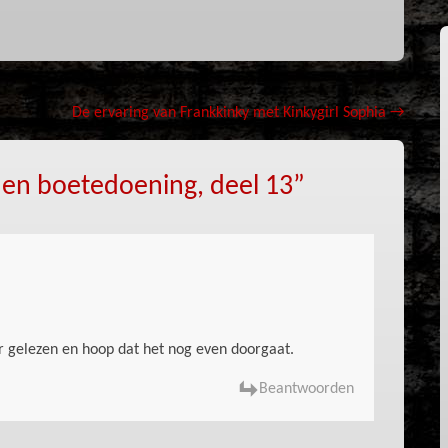
De ervaring van Frankkinky met Kinkygirl Sophia
→
 en boetedoening, deel 13
”
ier gelezen en hoop dat het nog even doorgaat.
Beantwoorden