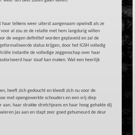
 weer ten deel zullen gaan vallen.
et haar telkens weer uiterst aangenaam opwindt als ze
voor al zou ze de relatie met hem langdurig willen
voor de wegen definitief worden geplaveid en zal de
eformaliseerde status krijgen, door het IGSH volledig
ficiële instantie de volledige zeggenschap over haar
geautoriseerd haar slaaf kan maken. Wat een heerlijk
en, heeft zich gedoucht en kleedt zich nu voor de
ouse met opengewerkte schouders en een vrij diep
 aan. haar strakke stretchjeans en haar hoog gehakte dij
ppaleren jas aan en stapt zeer goed gehumeurd de deur