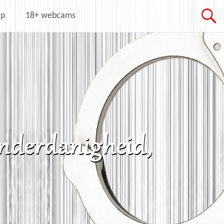
op
18+ webcams