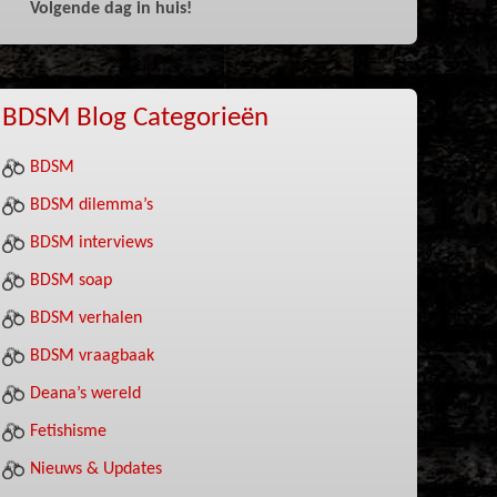
Volgende dag in huis!
BDSM Blog Categorieën
BDSM
BDSM dilemma’s
BDSM interviews
BDSM soap
BDSM verhalen
BDSM vraagbaak
Deana’s wereld
Fetishisme
Nieuws & Updates