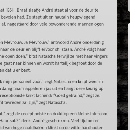
t IGSH. Braaf slaafje André staat al voor de deur te
m bevolen had. Ze stapt uit en hautain heupwiegend
em af, nagestaard door vele bewonderende mannen ogen
rgen Mevrouw. Ja Mevrouw,” antwoord André onderdanig
aar de deur en blijft ervoor stil staan. André volgt haar
me open doen,” bitst Natascha terwijl ze met haar vingers
e gaat naar binnen en wordt hartelijk begroet door de
n dat u er bent.
k mijn personeel voor,” zegt Natascha en knipt weer in
rdanig haar nappaleren jas uit en hangt deze keurig op
eceptioniste knikt lachend: “Goed getraind,” zegt ze.
t tevreden zal zijn,” zegt Natascha.
,” zegt de receptioniste en drukt op een kleine intercom.
“Haar sub?” denkt André geschrokken. Veel tijd om er
luid van hoge naaldhakken klinkt op de witte hardhouten