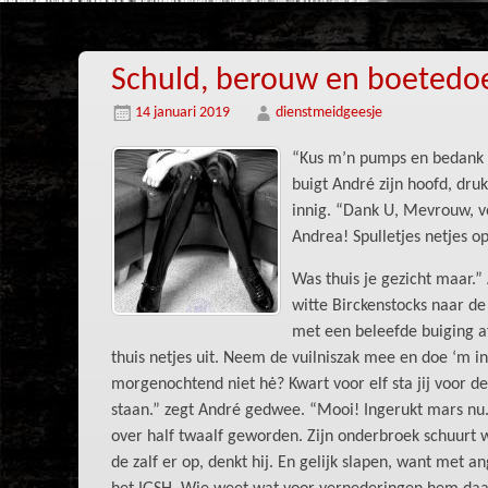
Schuld, berouw en boetedoe
14 januari 2019
dienstmeidgeesje
“Kus m’n pumps en bedank me
buigt André zijn hoofd, dru
innig. “Dank U, Mevrouw, vo
Andrea! Spulletjes netjes 
Was thuis je gezicht maar.” 
witte Birckenstocks naar de
met een beleefde buiging a
thuis netjes uit. Neem de vuilniszak mee en doe ‘m in
morgenochtend niet hė? Kwart voor elf sta jij voor de
staan.” zegt André gedwee. “Mooi! Ingerukt mars nu.”
over half twaalf geworden. Zijn onderbroek schuurt 
de zalf er op, denkt hij. En gelijk slapen, want met a