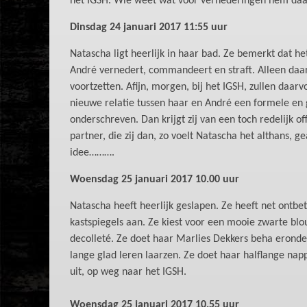
het IGSH. Wie weet wat voor vernederingen hem daar
Dinsdag 24 januari 2017 11:55 uur
Natascha ligt heerlijk in haar bad. Ze bemerkt dat h
André vernedert, commandeert en straft. Alleen daar
voortzetten. Afijn, morgen, bij het IGSH, zullen daar
nieuwe relatie tussen haar en André een formele en g
onderschreven. Dan krijgt zij van een toch redelijk of
partner, die zij dan, zo voelt Natascha het althans, 
idee……….
Woensdag 25 januari 2017 10.00 uur
Natascha heeft heerlijk geslapen. Ze heeft net ontbet
kastspiegels aan. Ze kiest voor een mooie zwarte bl
decolleté. Ze doet haar Marlies Dekkers beha eronder
lange glad leren laarzen. Ze doet haar halflange na
uit, op weg naar het IGSH.
Woensdag 25 januari 2017 10.55 uur