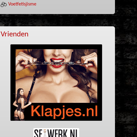
Voetfetisjisme
Vrienden