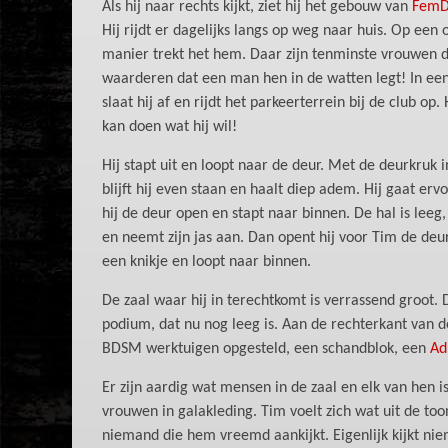
Als hij naar rechts kijkt, ziet hij het gebouw van
Fem
Hij rijdt er dagelijks langs op weg naar huis. Op een 
manier trekt het hem. Daar zijn tenminste vrouwen d
waarderen dat een man hen in de watten legt! In ee
slaat hij af en rijdt het parkeerterrein bij de club op. H
kan doen wat hij wil!
Hij stapt uit en loopt naar de deur. Met de deurkruk 
blijft hij even staan en haalt diep adem. Hij gaat ervo
hij de deur open en stapt naar binnen. De hal is lee
en neemt zijn jas aan. Dan opent hij voor Tim de de
een knikje en loopt naar binnen.
De zaal waar hij in terechtkomt is verrassend groot
podium, dat nu nog leeg is. Aan de rechterkant van d
BDSM werktuigen opgesteld, een schandblok, een
Ad
Er zijn aardig wat mensen in de zaal en elk van hen is
vrouwen in galakleding. Tim voelt zich wat uit de toon
niemand die hem vreemd aankijkt. Eigenlijk kijkt n