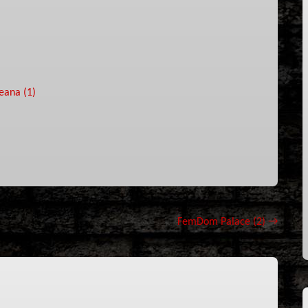
eana (1)
FemDom Palace (2)
→