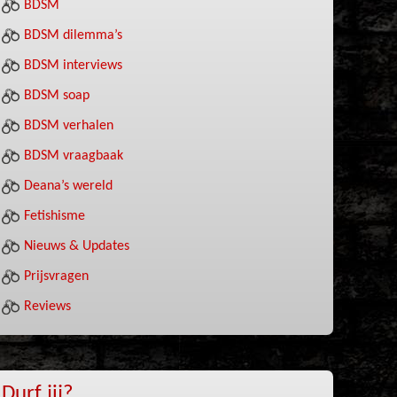
BDSM
BDSM dilemma’s
BDSM interviews
BDSM soap
BDSM verhalen
BDSM vraagbaak
Deana’s wereld
Fetishisme
Nieuws & Updates
Prijsvragen
Reviews
Durf jij?