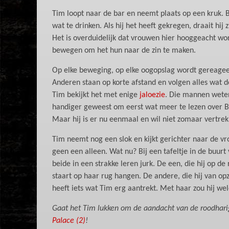
Tim loopt naar de bar en neemt plaats op een kruk. Bi
wat te drinken. Als hij het heeft gekregen, draait hij
Het is overduidelijk dat vrouwen hier hooggeacht w
bewegen om het hun naar de zin te maken.
Op elke beweging, op elke oogopslag wordt gereage
Anderen staan op korte afstand en volgen alles wat d
Tim bekijkt het met enige
jaloezie
. Die mannen weten
handiger geweest om eerst wat meer te lezen over BD
Maar hij is er nu eenmaal en wil niet zomaar vertrek
Tim neemt nog een slok en kijkt gerichter naar de vr
geen een alleen. Wat nu? Bij een tafeltje in de buur
beide in een strakke leren jurk. De een, die hij op de 
staart op haar rug hangen. De andere, die hij van opzi
heeft iets wat Tim erg aantrekt. Met haar zou hij w
Gaat het Tim lukken om de aandacht van de roodharig
Palace (2)
!