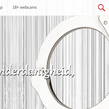
op
18+ webcams