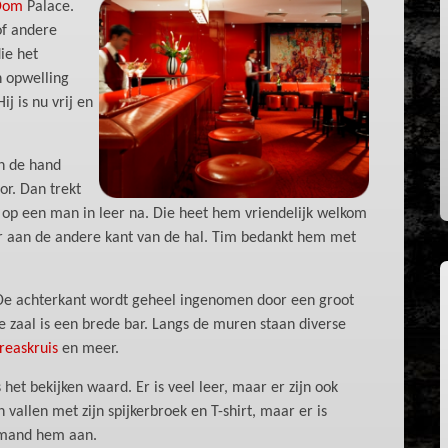
Dom
Palace.
of andere
ie het
n opwelling
ij is nu vrij en
in de hand
or. Dan trekt
g, op een man in leer na. Die heet hem vriendelijk welkom
ur aan de andere kant van de hal. Tim bedankt hem met
. De achterkant wordt geheel ingenomen door een groot
e zaal is een brede bar. Langs de muren staan diverse
reaskruis
en meer.
 het bekijken waard. Er is veel leer, maar er zijn ook
 vallen met zijn spijkerbroek en T-shirt, maar er is
iemand hem aan.