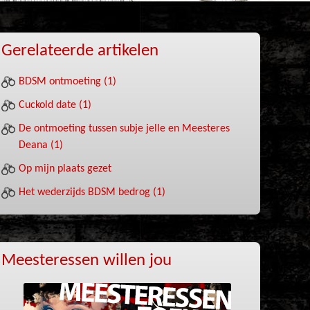
Gerelateerde artikelen
BDSM ontmoeting (1)
Cuckold date (1)
De ontmoeting tussen subje jelle en Meesteres
Deana (1)
Op mijn plaats gezet
Het wederzijds BDSM bedrog (1)
Meesteressen willen jou