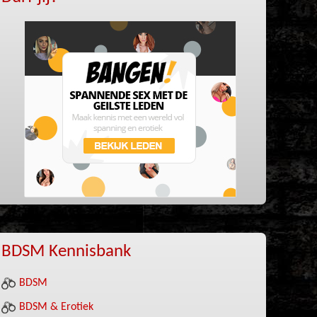
BDSM Kennisbank
BDSM
BDSM & Erotiek