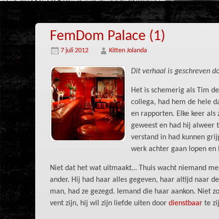
FemDom Palace (1)
7 juli 2012
Kitten Jolanda
Dit verhaal is geschreven d
Het is schemerig als Tim de
collega, had hem de hele 
en rapporten. Elke keer als
geweest en had hij alweer 
verstand in had kunnen grij
werk achter gaan lopen en 
Niet dat het wat uitmaakt… Thuis wacht niemand mee
ander. Hij had haar alles gegeven, haar altijd naar
man, had ze gezegd. Iemand die haar aankon. Niet zo’
vent zijn, hij wil zijn liefde uiten door
dienstbaar
te zi