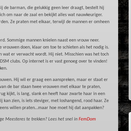
j de barman, die gelukkig geen leer draagt, bestelt hij
 zich om naar de zaal en bekijkt alles wat nauwkeuriger.
orden. Ze praten met elkaar, terwijl de mannen er omheen
erd. Sommige mannen knielen naast een vrouw neer.
e vrouwen doen, klaar om toe te schieten als het nodig is.
 wat er verwacht wordt. Hij niet. Misschien was het toch
SM clubs. Op internet is er vast genoeg over te vinden!
ken.
ouwen. Hij wil er graag een aanspreken, maar er staat er
t van de bar staan twee vrouwen met elkaar te praten,
rug kijkt, is lang, slank en heeft haar zwarte haar in een
j kan zien, is iets steviger, met loshangend, rood haar. Ze
eleens willen praten…maar hoe moet hij dat aanpakken?
e Meesteres te trekken? Lees het snel in
FemDom