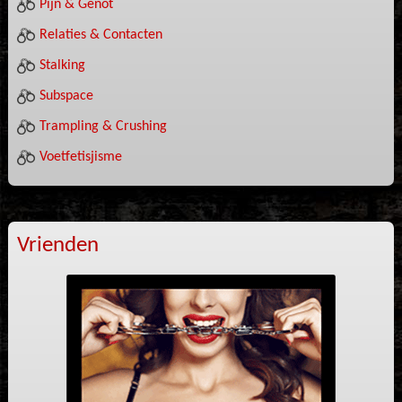
Pijn & Genot
Relaties & Contacten
Stalking
Subspace
Trampling & Crushing
Voetfetisjisme
Vrienden