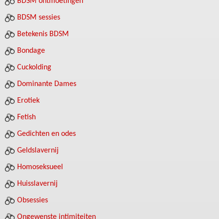
BDSM ontmoetingen
BDSM sessies
Betekenis BDSM
Bondage
Cuckolding
Dominante Dames
Erotiek
Fetish
Gedichten en odes
Geldslavernij
Homoseksueel
Huisslavernij
Obsessies
Ongewenste intimiteiten