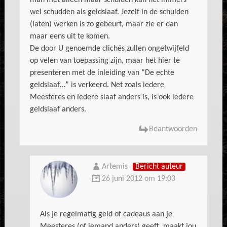
man met alleen maar schulden kan het immers
wel schudden als geldslaaf. Jezelf in de schulden
(laten) werken is zo gebeurt, maar zie er dan
maar eens uit te komen.
De door U genoemde clichés zullen ongetwijfeld
op velen van toepassing zijn, maar het hier te
presenteren met de inleiding van “De echte
geldslaaf…” is verkeerd. Net zoals iedere
Meesteres en iedere slaaf anders is, is ook iedere
geldslaaf anders.
Beantwoorden
Artemis
Bericht auteur
26 juni 2012 om 19:03
Als je regelmatig geld of cadeaus aan je
Meesteres (of iemand anders) geeft, maakt jou