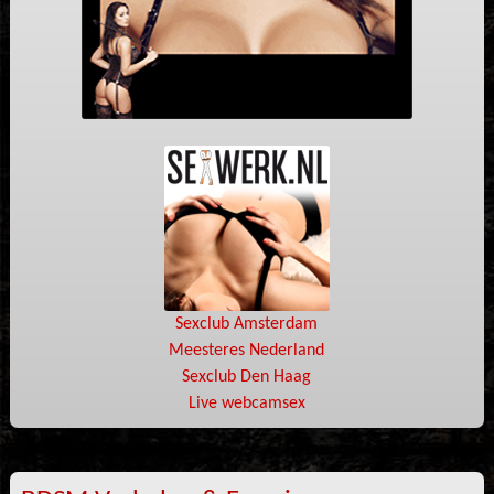
Sexclub Amsterdam
Meesteres Nederland
Sexclub Den Haag
Live webcamsex