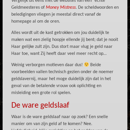
Vergelijk dit eens met de websites van een “echte”
Geldmeesteres of
Money Mistress
. De scheldwoorden en
beledigingen vliegen je meestal direct vanaf de
homepage al om de oren.
Alles wordt uit de kast getrokken om jou duidelijk te
maken wat een zielig hoopje ellende jij bent; dat je nooit
Haar gelijke zult zijn. Dus stort maar vlug je geld naar
Haar toe, want Zij heeft daar veel meer recht op…
Weinig verborgen motieven daar dus!
Beide
voorbeelden vallen technisch gezien onder de noemer
geldslavernij, maar het moge duidelijk zijn dat in het
geval van de betalende vrouw ook oplichting en
misleiding een grote rol spelen.
De ware geldslaaf
Waar is de ware geldslaaf naar op zoek? Een snelle
manier om van zijn geld af te komen? Nee.