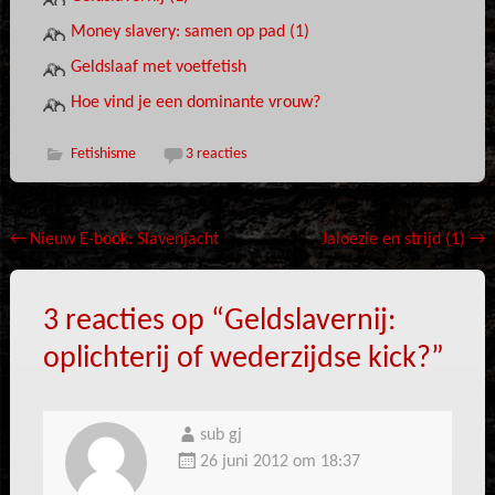
Money slavery: samen op pad (1)
Geldslaaf met voetfetish
Hoe vind je een dominante vrouw?
Fetishisme
3 reacties
Bericht
←
Nieuw E-book: Slavenjacht
Jaloezie en strijd (1)
→
navigatie
3 reacties op “
Geldslavernij:
oplichterij of wederzijdse kick?
”
sub gj
26 juni 2012 om 18:37