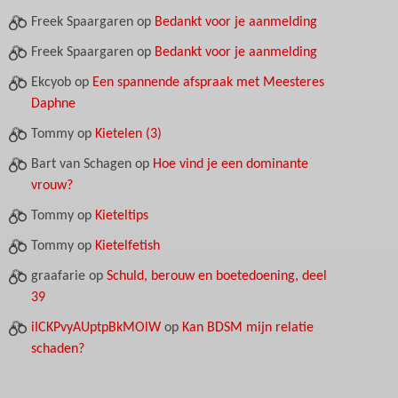
Freek Spaargaren
op
Bedankt voor je aanmelding
Freek Spaargaren
op
Bedankt voor je aanmelding
Ekcyob
op
Een spannende afspraak met Meesteres
Daphne
Tommy
op
Kietelen (3)
Bart van Schagen
op
Hoe vind je een dominante
vrouw?
Tommy
op
Kieteltips
Tommy
op
Kietelfetish
graafarie
op
Schuld, berouw en boetedoening, deel
39
iICKPvyAUptpBkMOlW
op
Kan BDSM mijn relatie
schaden?