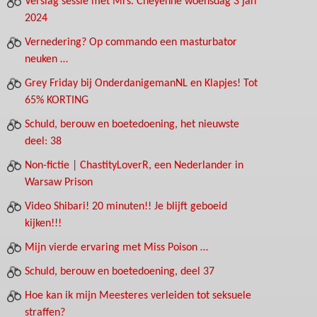
Verslag sessie met Mrs. Cheyenne woensdag 3 jan
2024
Vernedering? Op commando een masturbator
neuken …
Grey Friday bij OnderdanigemanNL en Klapjes! Tot
65% KORTING
Schuld, berouw en boetedoening, het nieuwste
deel: 38
Non-fictie | ChastityLoverR, een Nederlander in
Warsaw Prison
Video Shibari! 20 minuten!! Je blijft geboeid
kijken!!!
Mijn vierde ervaring met Miss Poison …
Schuld, berouw en boetedoening, deel 37
Hoe kan ik mijn Meesteres verleiden tot seksuele
straffen?