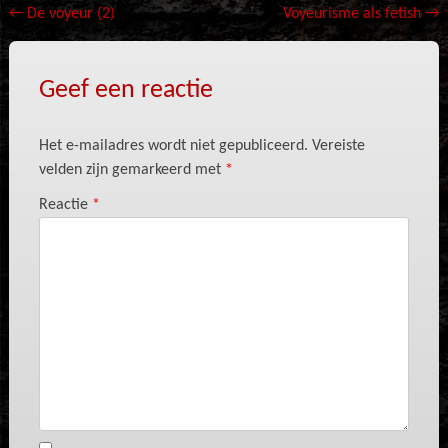
Bericht
←
De voyeur (2)
Voyeurisme als fetish
→
navigatie
Geef een reactie
Het e-mailadres wordt niet gepubliceerd.
Vereiste
velden zijn gemarkeerd met
*
Reactie
*