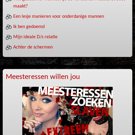
maakt?
Een lesje manieren voor onderdanige mannen
Ik ben gedoemd
Mijn ideale D/s relatie
Achter de schermen
Meesteressen willen jou