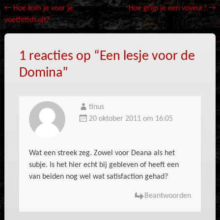
Bericht
←
Hoe kom je voor je
Hoe grijp je een voyeur?
→
voetfetish uit?
navigatie
1 reacties op “
Een lesje voor de
Domina
”
tinus
20 oktober 2011 om 16:05
Wat een streek zeg. Zowel voor Deana als het
subje. Is het hier echt bij gebleven of heeft een
van beiden nog wel wat satisfaction gehad?
Beantwoorden