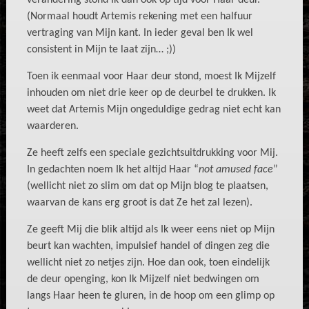
verandering stond Ik dan ook op tijd voor Haar deur.
(Normaal houdt Artemis rekening met een halfuur
vertraging van Mijn kant. In ieder geval ben Ik wel
consistent in Mijn te laat zijn… ;))
Toen ik eenmaal voor Haar deur stond, moest Ik Mijzelf
inhouden om niet drie keer op de deurbel te drukken. Ik
weet dat Artemis Mijn ongeduldige gedrag niet echt kan
waarderen.
Ze heeft zelfs een speciale gezichtsuitdrukking voor Mij.
In gedachten noem Ik het altijd Haar “
not amused face
”
(wellicht niet zo slim om dat op Mijn blog te
plaatsen,
waarvan de kans erg groot is dat Ze het zal lezen).
Ze geeft Mij die blik altijd als Ik weer eens niet op Mijn
beurt kan wachten, impulsief handel of dingen zeg die
wellicht niet zo netjes zijn. Hoe dan ook, toen eindelijk
de deur openging, kon Ik Mijzelf niet bedwingen om
langs Haar heen te gluren, in de hoop om een glimp op