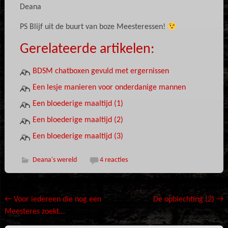
Deana
PS Blijf uit de buurt van boze Meesteressen!
Gerelateerde artikelen:
BDSM chatboxen gevuld met ergernissen
Een lesje manieren voor onderdanige mannen
Een bloederige maaltijd (1)
Een bloederige maaltijd (2)
Een bloederige maaltijd (3)
Deana's wereld
4 reacties
Bericht
←
Voor iedereen die nog een
De opbiechting (2)
→
Meesteres zoekt…
navigatie