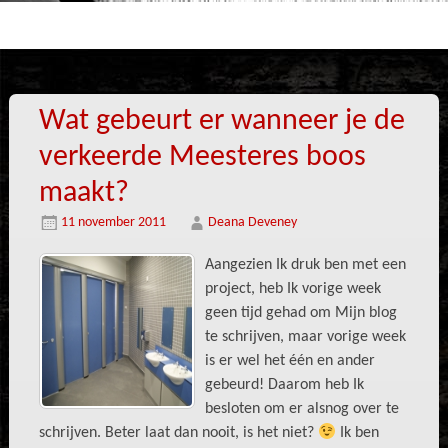
Wat gebeurt er wanneer je de
verkeerde Meesteres boos
maakt?
11 november 2011
Deana Deveney
Aangezien Ik druk ben met een
project, heb Ik vorige week
geen tijd gehad om Mijn blog
te schrijven, maar vorige week
is er wel het één en ander
gebeurd! Daarom heb Ik
besloten om er alsnog over te
schrijven. Beter laat dan nooit, is het niet?
Ik ben