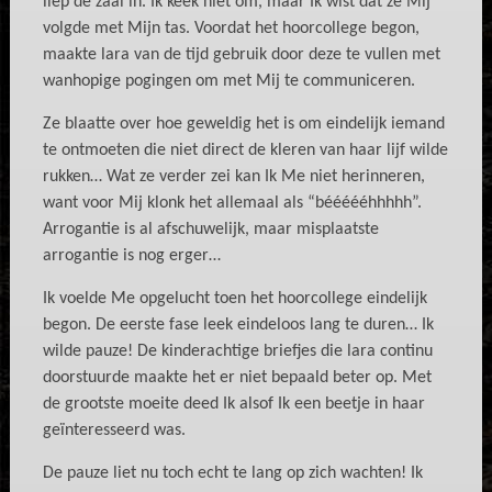
liep de zaal in. Ik keek niet om, maar Ik wist dat ze Mij
volgde met Mijn tas. Voordat het hoorcollege begon,
maakte lara van de tijd gebruik door deze te vullen met
wanhopige pogingen om met Mij te communiceren.
Ze blaatte over hoe geweldig het is om eindelijk iemand
te ontmoeten die niet direct de kleren van haar lijf wilde
rukken… Wat ze verder zei kan Ik Me niet herinneren,
want voor Mij klonk het allemaal als “béééééhhhhh”.
Arrogantie is al afschuwelijk, maar misplaatste
arrogantie is nog erger…
Ik voelde Me opgelucht toen het hoorcollege eindelijk
begon. De eerste fase leek eindeloos lang te duren… Ik
wilde pauze! De kinderachtige briefjes die lara continu
doorstuurde maakte het er niet bepaald beter op. Met
de grootste moeite deed Ik alsof Ik een beetje in haar
geïnteresseerd was.
De pauze liet nu toch echt te lang op zich wachten! Ik