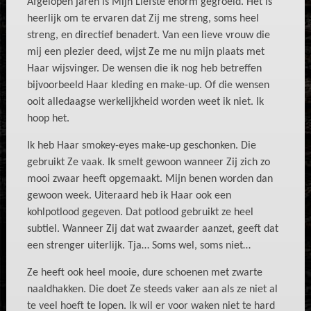
Afgelopen jaren is Mijn Liefste enorm gegroeid. Het is
heerlijk om te ervaren dat Zij me streng, soms heel
streng, en directief benadert. Van een lieve vrouw die
mij een plezier deed, wijst Ze me nu mijn plaats met
Haar wijsvinger. De wensen die ik nog heb betreffen
bijvoorbeeld Haar kleding en make-up. Of die wensen
ooit alledaagse werkelijkheid worden weet ik niet. Ik
hoop het.
Ik heb Haar smokey-eyes make-up geschonken. Die
gebruikt Ze vaak. Ik smelt gewoon wanneer Zij zich zo
mooi zwaar heeft opgemaakt. Mijn benen worden dan
gewoon week. Uiteraard heb ik Haar ook een
kohlpotlood gegeven. Dat potlood gebruikt ze heel
subtiel. Wanneer Zij dat wat zwaarder aanzet, geeft dat
een strenger uiterlijk.
Tja… Soms wel, soms niet…
Ze heeft ook heel mooie, dure schoenen met zwarte
naaldhakken. Die doet Ze steeds vaker aan als ze niet al
te veel hoeft te lopen. Ik wil er voor waken niet te hard