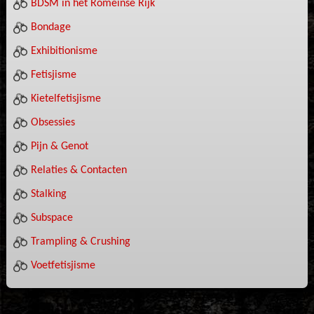
BDSM in het Romeinse Rijk
Bondage
Exhibitionisme
Fetisjisme
Kietelfetisjisme
Obsessies
Pijn & Genot
Relaties & Contacten
Stalking
Subspace
Trampling & Crushing
Voetfetisjisme