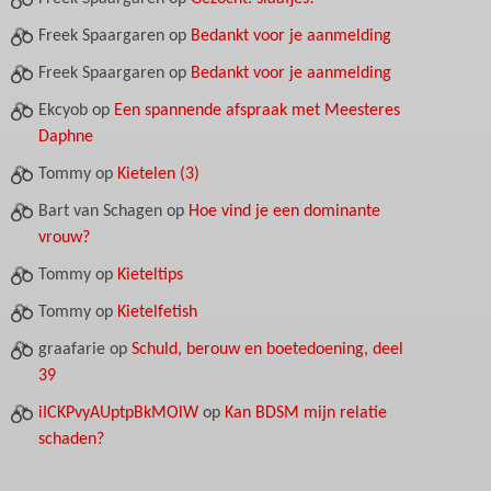
Freek Spaargaren
op
Bedankt voor je aanmelding
Freek Spaargaren
op
Bedankt voor je aanmelding
Ekcyob
op
Een spannende afspraak met Meesteres
Daphne
Tommy
op
Kietelen (3)
Bart van Schagen
op
Hoe vind je een dominante
vrouw?
Tommy
op
Kieteltips
Tommy
op
Kietelfetish
graafarie
op
Schuld, berouw en boetedoening, deel
39
iICKPvyAUptpBkMOlW
op
Kan BDSM mijn relatie
schaden?