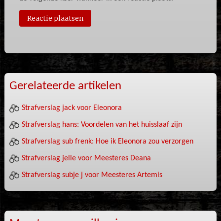
Gerelateerde artikelen
Strafverslag jack voor Eleonora
Strafverslag hans: Voordelen van het huisslaaf zijn
Strafverslag sub frenk: Hoe ik Eleonora zou verzorgen
Strafverslag jelle voor Meesteres Deana
Strafverslag subje j voor Meesteres Artemis