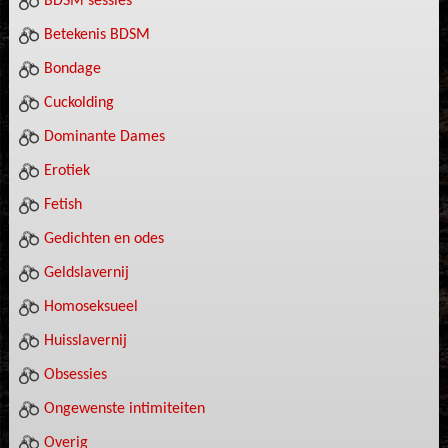
BDSM sessies
Betekenis BDSM
Bondage
Cuckolding
Dominante Dames
Erotiek
Fetish
Gedichten en odes
Geldslavernij
Homoseksueel
Huisslavernij
Obsessies
Ongewenste intimiteiten
Overig