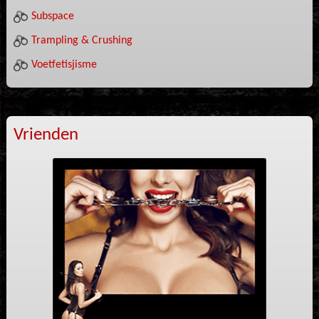
Subspace
Trampling & Crushing
Voetfetisjisme
Vrienden