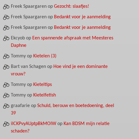
Freek Spaargaren
op
Gezocht: slaafjes!
Freek Spaargaren
op
Bedankt voor je aanmelding
Freek Spaargaren
op
Bedankt voor je aanmelding
Ekcyob
op
Een spannende afspraak met Meesteres
Daphne
Tommy
op
Kietelen (3)
Bart van Schagen
op
Hoe vind je een dominante
vrouw?
Tommy
op
Kieteltips
Tommy
op
Kietelfetish
graafarie
op
Schuld, berouw en boetedoening, deel
39
iICKPvyAUptpBkMOlW
op
Kan BDSM mijn relatie
schaden?