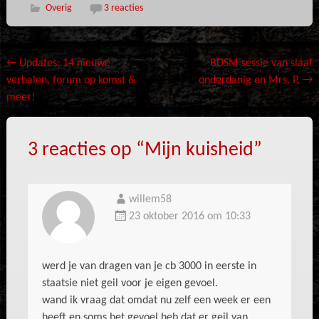
Overig
3 reacties
Bericht
←
Updates: 14 nieuwe
BDSM sessie van slaaf
verhalen, forum op komst &
onderdanig en Mrs. P.
→
navigatie
meer!
3 reacties op “
Mijn kuisheid
”
willem58
23 oktober 2016 om 10:33
werd je van dragen van je cb 3000 in eerste in
staatsie niet geil voor je eigen gevoel.
wand ik vraag dat omdat nu zelf een week er een
heeft en soms het gevoel heb dat er geil van