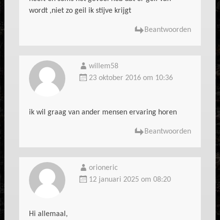
wordt ,niet zo geil ik stijve krijgt
Beantwoorden
willem58
23 oktober 2016 om 10:36
ik wil graag van ander mensen ervaring horen
Beantwoorden
orioneric
12 januari 2025 om 08:20
Hi allemaal,