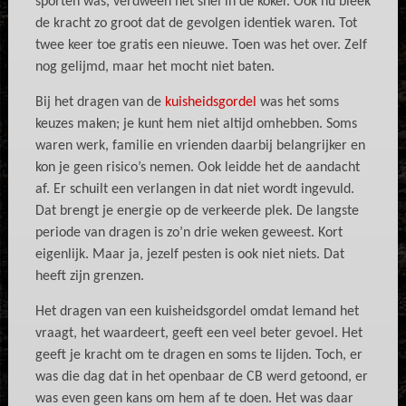
sporten was, verdween het snel in de koker. Ook nu bleek
de kracht zo groot dat de gevolgen identiek waren. Tot
twee keer toe gratis een nieuwe. Toen was het over. Zelf
nog gelijmd, maar het mocht niet baten.
Bij het dragen van de
kuisheidsgordel
was het soms
keuzes maken; je kunt hem niet altijd omhebben. Soms
waren werk, familie en vrienden daarbij belangrijker en
kon je geen risico’s nemen. Ook leidde het de aandacht
af. Er schuilt een verlangen in dat niet wordt ingevuld.
Dat brengt je energie op de verkeerde plek. De langste
periode van dragen is zo’n drie weken geweest. Kort
eigenlijk. Maar ja, jezelf pesten is ook niet niets. Dat
heeft zijn grenzen.
Het dragen van een kuisheidsgordel omdat Iemand het
vraagt, het waardeert, geeft een veel beter gevoel. Het
geeft je kracht om te dragen en soms te lijden. Toch, er
was die dag dat in het openbaar de CB werd getoond, er
was even geen kans om hem af te doen. Het was daar