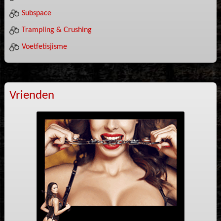
Subspace
Trampling & Crushing
Voetfetisjisme
Vrienden