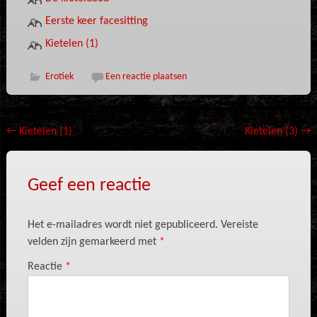
Eerste keer facesitting
Kietelen (1)
Erotiek
Een reactie plaatsen
Bericht
←
Kietelen (1)
Kietelen (3)
→
navigatie
Geef een reactie
Het e-mailadres wordt niet gepubliceerd.
Vereiste
velden zijn gemarkeerd met
*
Reactie
*