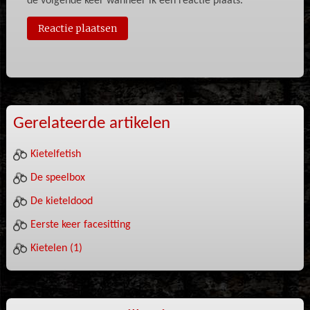
de volgende keer wanneer ik een reactie plaats.
Gerelateerde artikelen
Kietelfetish
De speelbox
De kieteldood
Eerste keer facesitting
Kietelen (1)