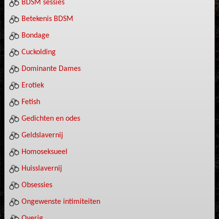
BDSM sessies
Betekenis BDSM
Bondage
Cuckolding
Dominante Dames
Erotiek
Fetish
Gedichten en odes
Geldslavernij
Homoseksueel
Huisslavernij
Obsessies
Ongewenste intimiteiten
Overig