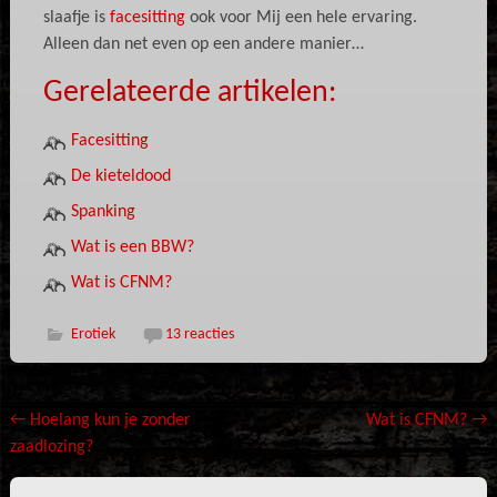
slaafje is
facesitting
ook voor Mij een hele ervaring.
Alleen dan net even op een andere manier…
Gerelateerde artikelen:
Facesitting
De kieteldood
Spanking
Wat is een BBW?
Wat is CFNM?
Erotiek
13 reacties
Bericht
←
Hoelang kun je zonder
Wat is CFNM?
→
zaadlozing?
navigatie