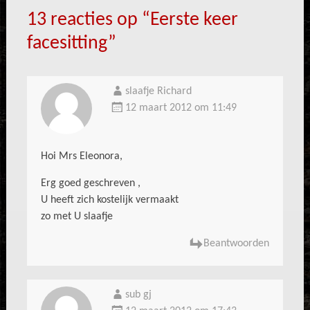
13 reacties op “
Eerste keer
facesitting
”
slaafje Richard
12 maart 2012 om 11:49
Hoi Mrs Eleonora,
Erg goed geschreven ,
U heeft zich kostelijk vermaakt
zo met U slaafje
Beantwoorden
sub gj