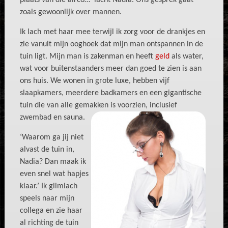
plaats van die airco…’ lacht Nadia. Ons gesprek gaat
zoals gewoonlijk over mannen.
Ik lach met haar mee terwijl ik zorg voor de drankjes en
zie vanuit mijn ooghoek dat mijn man ontspannen in de
tuin ligt. Mijn man is zakenman en heeft
geld
als water,
wat voor buitenstaanders meer dan goed te zien is aan
ons huis. We wonen in grote luxe, hebben vijf
slaapkamers, meerdere badkamers en een gigantische
tuin die van alle gemakken is voorzien, inclusief
zwembad en sauna.
‘Waarom ga jij niet
alvast de tuin in,
Nadia? Dan maak ik
even snel wat hapjes
klaar.’ Ik glimlach
speels naar mijn
collega en zie haar
al richting de tuin