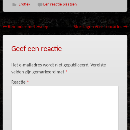
Erotiek
Een reactie plaatsen
Bericht
←
Reminder met zweep
Stokslagen voor subcarlos
→
navigatie
Geef een reactie
Het e-mailadres wordt niet gepubliceerd.
Vereiste
velden zijn gemarkeerd met
*
Reactie
*