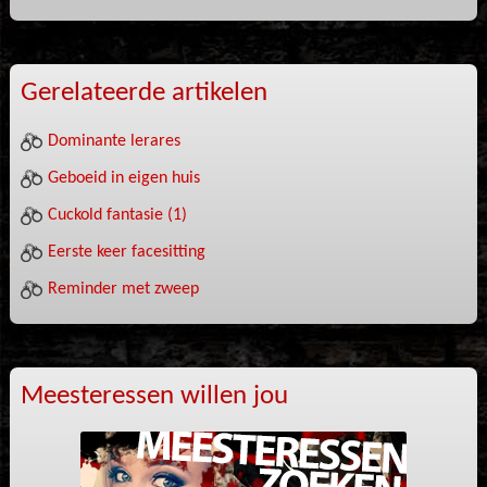
Gerelateerde artikelen
Dominante lerares
Geboeid in eigen huis
Cuckold fantasie (1)
Eerste keer facesitting
Reminder met zweep
Meesteressen willen jou