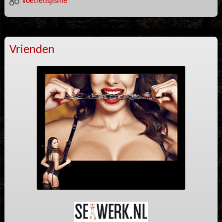
Voetfetisjisme
Vrienden