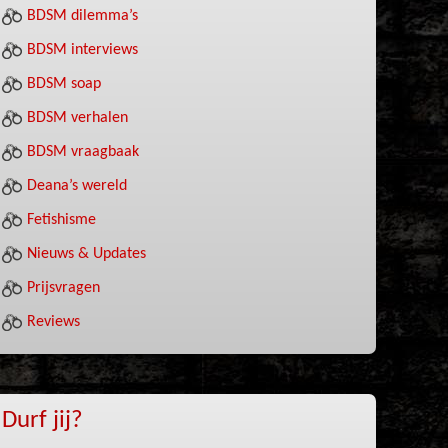
BDSM dilemma’s
BDSM interviews
BDSM soap
BDSM verhalen
BDSM vraagbaak
Deana’s wereld
Fetishisme
Nieuws & Updates
Prijsvragen
Reviews
Durf jij?