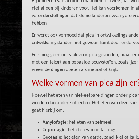
Bij kinderen van achttien maanden tot twee jaar wordt
niet alleen bij kinderen voor. Het kan voorkomen in al
veronderstellingen dat kleine kinderen, zwangere v
hebben.
Er wordt ook vermoed dat pica in ontwikkelingslanden 
ontwikkelingslanden niet gewoon komt door ondervo
Er is nog geen oorzaak voor pica gevonden, maar er 
met een tekort aan bepaalde bouwstoffen, zoals ijzer 
vreemde dingen opeten als metaal of krijt.
Welke vormen van pica zijn er
Hoewel het eten van niet-eetbare dingen onder pica v
worden dan andere objecten. Het eten van deze spec
gaat hierbij om:
Amylofagie:
het eten van zetmeel;
Coprofagie:
het eten van ontlasting;
Geofagie:
het eten van aarde, zand, klei of kalk;