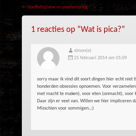
Bericht
←
Voetfetisjisme en voetverering
navigatie
1 reacties op “
Wat is pica?
”
simon(e)
25 februari 2014 om 01:09
sorry maar ik vind dit soort dingen hier echt niet
honderden obsessies opnoemen. Voor verzamelen,
met macht te maken), voor eten (onmacht), voor ko
Daar zijn er veel van. Willen we hier impliceren d
Misschien voor sommigen..:)