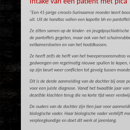
Intake van een patiënt met pica
“Een 41-jarige creools-Surinaamse moeder keert boos 
uit. Uit de handtas vallen een kapotte bh en pantoffel
Ze zitten samen op de kinder- en jeugdpsychiatrische 
de pantoffels gegeten, maar ook van het schuimrubbe
eetkamerstoelen en van het hoofdkussen.
Ze heeft zelfs de helft van het tweepersoonsmatras
gedwongen om regelmatig nieuwe spullen te kopen, wa
op zijn beurt weer conflicten tot gevolg tussen moede
Dit is de derde aanmelding van de dochter bij onze po
voor een juiste diagnose. Vanaf het twaalfde jaar va
dezelfde klachten terug die na korte tijd weer verdwi
De ouders van de dochter zijn tien jaar voor aanmeld
biologische vader. Haar biologische vader verblijft m
verpleegkundige en doet dit werk al jarenlang.