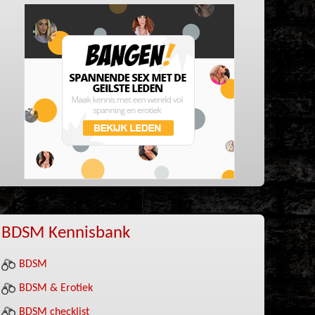
BDSM Kennisbank
BDSM
BDSM & Erotiek
BDSM checklist