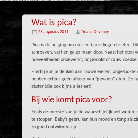
Wat is pica?
23 augustus 2011
Deana Deveney
Pica is de neiging om niet-eetbare dingen te eten. Dit
schroeven, verf en ga zo maar door. Naast het eten v
hoeveelheden onbewerkt, ongekookt of rauw voedsel 
Hierbij kun je denken aan rauwe eieren, ongekookte 
hebben echter geen afkeer van “gewoon” eten. De 
ekster
(die ook bijna alles eet).
Bij wie komt pica voor?
Zoals de meeste van jullie waarschijnlijk wel weten,
te stoppen. Baby’s gebruiken hun mond en tong als zi
zo goed ontwikkeld zijn.