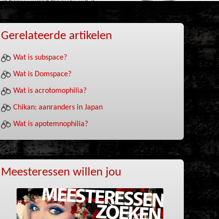
Gerelateerde artikelen
Wat is subspace?
Wat is Domspace?
Wat is acrotomophilia?
Chikan: aanranders in Japan
Wat is apotemnophilia?
Meesteressen willen jou