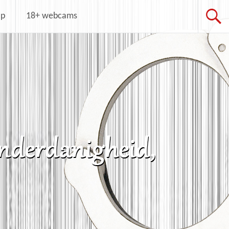
op
18+ webcams