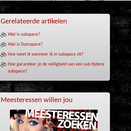
Gerelateerde artikelen
Wat is subspace?
Wat is Domspace?
Hoe weet ik wanneer ik in subspace zit?
Hoe garandeer je de veiligheid van een sub tijdens
subspace?
Meesteressen willen jou