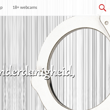
op
18+ webcams