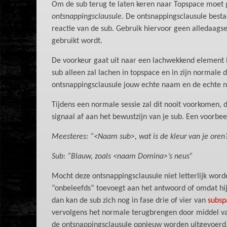
Om de sub terug te laten keren naar Topspace moet
ontsnappingsclausule
. De ontsnappingsclausule besta
reactie van de sub. Gebruik hiervoor geen alledaagse 
gebruikt wordt.
De voorkeur gaat uit naar een lachwekkend element i
sub alleen zal lachen in topspace en in zijn normale 
ontsnappingsclausule jouw echte naam en de echte n
Tijdens een normale sessie zal dit nooit voorkomen, d
signaal af aan het bewustzijn van je sub. Een voorbee
Meesteres: “<Naam sub>, wat is de kleur van je oren
Sub: “Blauw, zoals <naam Domina>’s neus”
Mocht deze ontsnappingsclausule niet letterlijk word
“onbeleefds” toevoegt aan het antwoord of omdat hij
dan kan de sub zich nog in fase drie of vier van
subsp
vervolgens het normale terugbrengen door middel van
de ontsnappingsclausule opnieuw worden uitgevoerd