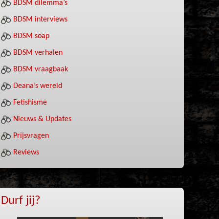
BDSM dilemma’s
BDSM interviews
BDSM soap
BDSM verhalen
BDSM vraagbaak
Deana’s wereld
Fetishisme
Nieuws & Updates
Prijsvragen
Reviews
Durf jij?