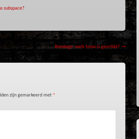
ns subspace?
Bondage: welk touw is geschikt?
→
elden zijn gemarkeerd met
*