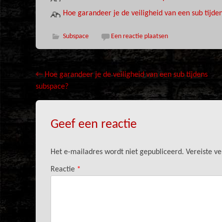
Hoe garandeer je de veiligheid van een sub tijde
Subspace
Een reactie plaatsen
Bericht
←
Hoe garandeer je de veiligheid van een sub tijdens
subspace?
navigatie
Geef een reactie
Het e-mailadres wordt niet gepubliceerd.
Vereiste v
Reactie
*