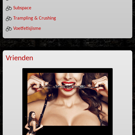
Subspace
Trampling & Crushing
Voetfetisjisme
Vrienden