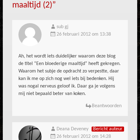
maaltijd (2)
”
sub gj
26 februari 2012 om 13:38
Ah, het wordt iets duidelijker waarom deze blog
de titel “Een bloederige maaltijd” heeft gekregen.
Waarom het subje de opdracht zo verpestte, daar
kan ik me op zich nog wel iets bij bedenken. Hij
was nogal nerveus geloof ik. Daar ga je volgens
mij niet bepaald beter van koken.
Beantwoorden
Deana Deveney
Bericht auteur
26 februari 2012 om 14:28