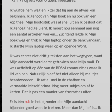
“Kan Ik nog iets voor U doen, Meesteres?”
Ik wuifde hem weg en Ik zei dat hij aan de afwas kon
beginnen. Ik genoot van Mijn boek en nu ook van een
kop thee. Mijn hoofdstuk was al snel uit en Ik besloot dat
Ik genoeg had geluierd. Ik moest nou eenmaal aan nog
een aantal artikelen werken… Zuchtend legde Ik Mijn
boek weg en trok Ik Mijn laptop onder de bank vandaan.
Ik startte Mijn laptop weer op en opende Word.
Ik was echter niet driftig teksten aan het wegtypen, want
Mijn aandacht werd eerst getrokken naar Mijn mail. Er
was activiteit op één van de BDSM communities waar Ik
lid van ben. Natuurlijk bleef het niet alleen bij mailtjes
beantwoorden… Ik zat al snel in de chatbox en
vermaakte Mezelf prima. Nog meer subjes om af te
katten. Dat is pas een manier van frustraties uiten!
Er is één
sub
in het bijzonder die Mijn aandacht
bijzonder goed weet te trekken. Meer dan Mij lief is… Ik