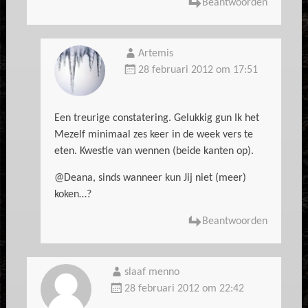
Beantwoorden
Artemis
28 februari 2012 om 17:51
Een treurige constatering. Gelukkig gun Ik het
Mezelf minimaal zes keer in de week vers te
eten. Kwestie van wennen (beide kanten op).
@Deana, sinds wanneer kun Jij niet (meer)
koken…?
Beantwoorden
slaaf menno
28 februari 2012 om 22:42