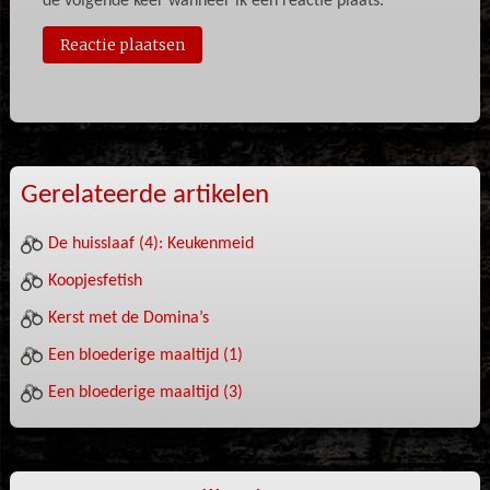
de volgende keer wanneer ik een reactie plaats.
Gerelateerde artikelen
De huisslaaf (4): Keukenmeid
Koopjesfetish
Kerst met de Domina’s
Een bloederige maaltijd (1)
Een bloederige maaltijd (3)