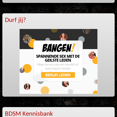
Durf jij?
BDSM Kennisbank