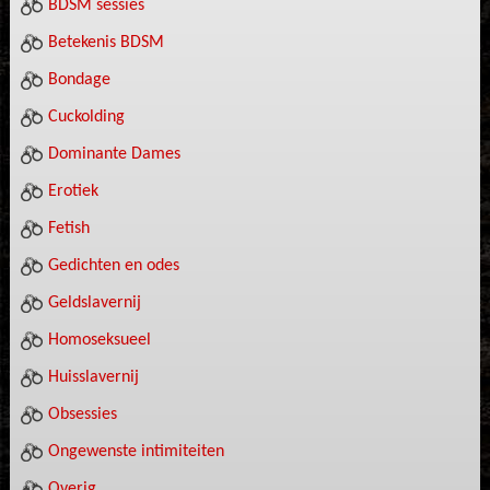
BDSM sessies
Betekenis BDSM
Bondage
Cuckolding
Dominante Dames
Erotiek
Fetish
Gedichten en odes
Geldslavernij
Homoseksueel
Huisslavernij
Obsessies
Ongewenste intimiteiten
Overig