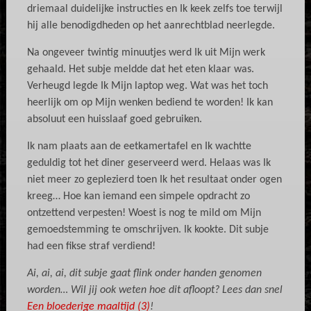
driemaal duidelijke instructies en Ik keek zelfs toe terwijl
hij alle benodigdheden op het aanrechtblad neerlegde.
Na ongeveer twintig minuutjes werd Ik uit Mijn werk
gehaald. Het subje meldde dat het eten klaar was.
Verheugd legde Ik Mijn laptop weg. Wat was het toch
heerlijk om op Mijn wenken bediend te worden! Ik kan
absoluut een huisslaaf goed gebruiken.
Ik nam plaats aan de eetkamertafel en Ik wachtte
geduldig tot het diner geserveerd werd. Helaas was Ik
niet meer zo geplezierd toen Ik het resultaat onder ogen
kreeg… Hoe kan iemand een simpele opdracht zo
ontzettend verpesten! Woest is nog te mild om Mijn
gemoedstemming te omschrijven. Ik kookte. Dit subje
had een fikse straf verdiend!
Ai, ai, ai, dit subje gaat flink onder handen genomen
worden… Wil jij ook weten hoe dit afloopt? Lees dan snel
Een bloederige maaltijd (3)
!