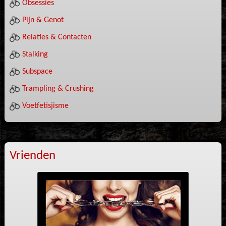
Obsessies
Pijn & Genot
Relaties & Contacten
Stalking
Subspace
Trampling & Crushing
Voetfetisjisme
Vrienden