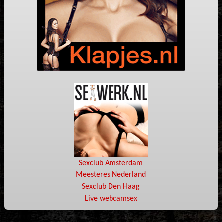
Sexclub Amsterdam
Meesteres Nederland
Sexclub Den Haag
Live webcamsex