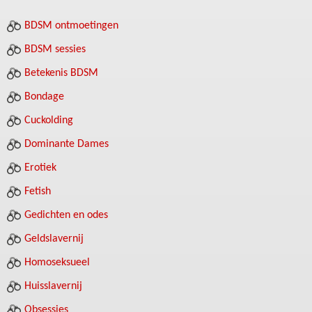
BDSM ontmoetingen
BDSM sessies
Betekenis BDSM
Bondage
Cuckolding
Dominante Dames
Erotiek
Fetish
Gedichten en odes
Geldslavernij
Homoseksueel
Huisslavernij
Obsessies