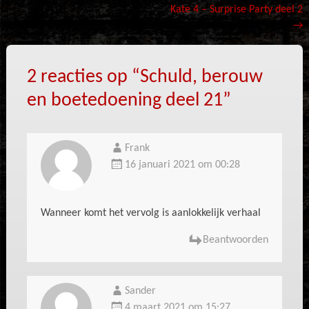
Kate 4 – Surprise Party deel 2
navigatie
→
2 reacties op “
Schuld, berouw
en boetedoening deel 21
”
Frank
16 januari 2021 om 00:28
Wanneer komt het vervolg is aanlokkelijk verhaal
Beantwoorden
Sander
4 maart 2021 om 15:27