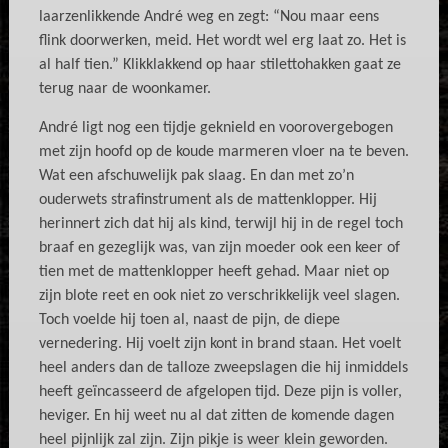
laarzenlikkende André weg en zegt: “Nou maar eens
flink doorwerken, meid. Het wordt wel erg laat zo. Het is
al half tien.” Klikklakkend op haar stilettohakken gaat ze
terug naar de woonkamer.
André ligt nog een tijdje geknield en voorovergebogen
met zijn hoofd op de koude marmeren vloer na te beven.
Wat een afschuwelijk pak slaag. En dan met zo’n
ouderwets strafinstrument als de mattenklopper. Hij
herinnert zich dat hij als kind, terwijl hij in de regel toch
braaf en gezeglijk was, van zijn moeder ook een keer of
tien met de mattenklopper heeft gehad. Maar niet op
zijn blote reet en ook niet zo verschrikkelijk veel slagen.
Toch voelde hij toen al, naast de pijn, de diepe
vernedering. Hij voelt zijn kont in brand staan. Het voelt
heel anders dan de talloze zweepslagen die hij inmiddels
heeft geïncasseerd de afgelopen tijd. Deze pijn is voller,
heviger. En hij weet nu al dat zitten de komende dagen
heel pijnlijk zal zijn. Zijn pikje is weer klein geworden.