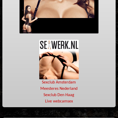
Sexclub Amsterdam
Meesteres Nederland
Sexclub Den Haag
Live webcamsex