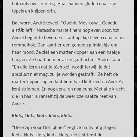
hotpants over zijn rug. Haar handen glijden naar zijn
tepels en knijpen erin.
Dat wordt André teveel. “Ooohh, Mevrouw… Genade
alstUblieft.” Natascha martelt hem nog even door, tot
André begint te beven. Ze staat op, kijkt even rond in het
rommelhok. Dan komt er een gemeen glimlachje om
haar mond. Ze ziet een mattenklopper aan een haakje
hangen. Ze haalt hem er af en gaat achter André staan.
“En alle keren dat je tóch geil wordt terwijl je dat
absoluut niet mag, zul je worden gestraft.” Ze heft de
mattenklopper op en laat hem hard kletsend op André’s
kont striemen. En nog eens, en nog eens. Met alle kracht
die in haar is ranselt zij de weerloze naakte reet van
André.
Klets, klets, klets, klets, klets.
“Deze zijn voor Discipline!” zegt ze na twintig slagen.
Klets, klets, klets, klets, klets, klets, striemt de