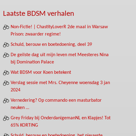
Laatste BDSM verhalen
Non-Fictie! | ChastityLoverR 2de maal in Warsaw
Prison: zwaarder regime!
Schuld, berouw en boetedoening, deel 39
De geilste dag uit mijn leven met Meesteres Nina
bij Domination Palace
Wat BDSM voor Koen betekent
Verslag sessie met Mrs. Cheyenne woensdag 3 jan
2024
Vernedering? Op commando een masturbator
neuken …
Grey Friday bij OnderdanigemanNL en Klapjes! Tot
65% KORTING
Schuld, berouw en boetedoening, het nieuwste