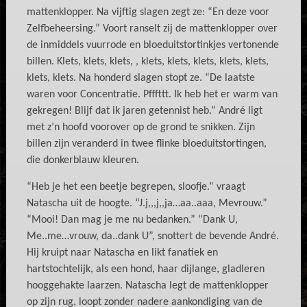
mattenklopper. Na vijftig slagen zegt ze: “En deze voor
Zelfbeheersing.” Voort ranselt zij de mattenklopper over
de inmiddels vuurrode en bloeduitstortinkjes vertonende
billen. Klets, klets, klets, , klets, klets, klets, klets, klets,
klets, klets. Na honderd slagen stopt ze. “De laatste
waren voor Concentratie. Pfffttt. Ik heb het er warm van
gekregen! Blijf dat ik jaren getennist heb.” André ligt
met z’n hoofd voorover op de grond te snikken. Zijn
billen zijn veranderd in twee flinke bloeduitstortingen,
die donkerblauw kleuren.
“Heb je het een beetje begrepen, sloofje.” vraagt
Natascha uit de hoogte. “J.j,,,j,,ja…aa..aaa, Mevrouw.”
“Mooi! Dan mag je me nu bedanken.” “Dank U,
Me..me…vrouw, da..dank U”, snottert de bevende André.
Hij kruipt naar Natascha en likt fanatiek en
hartstochtelijk, als een hond, haar dijlange, gladleren
hooggehakte laarzen. Natascha legt de mattenklopper
op zijn rug, loopt zonder nadere aankondiging van de