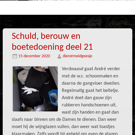
Schuld, berouw en
boetedoening deel 21
15 december 2020
dienstmeidgeesje
Verdwaasd gaat André verder
met de w.c. schoonmaken en
daarna de gangvloer dweilen.
Regelmatig gaat het belletje.
André doet dan gauw zijn
rubberen handschoenen uit,
wast zijn handen en gaat dan
slaafs naar binnen om de Dames te dienen. Dan weer
moet hij de wijnglazen vullen, dan weer wat toastjes
klaarmaken. Zelfs wordt hij gebeld om even de glazen