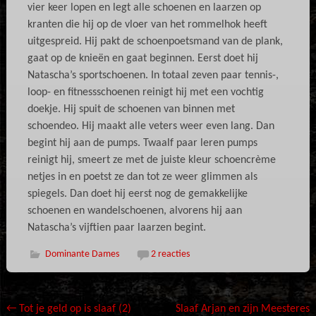
vier keer lopen en legt alle schoenen en laarzen op
kranten die hij op de vloer van het rommelhok heeft
uitgespreid. Hij pakt de schoenpoetsmand van de plank,
gaat op de knieën en gaat beginnen. Eerst doet hij
Natascha’s sportschoenen. In totaal zeven paar tennis-,
loop- en fitnessschoenen reinigt hij met een vochtig
doekje. Hij spuit de schoenen van binnen met
schoendeo. Hij maakt alle veters weer even lang. Dan
begint hij aan de pumps. Twaalf paar leren pumps
reinigt hij, smeert ze met de juiste kleur schoencrème
netjes in en poetst ze dan tot ze weer glimmen als
spiegels. Dan doet hij eerst nog de gemakkelijke
schoenen en wandelschoenen, alvorens hij aan
Natascha’s vijftien paar laarzen begint.
Dominante Dames
2 reacties
Bericht
←
Tot je geld op is slaaf (2)
Slaaf Arjan en zijn Meesteres