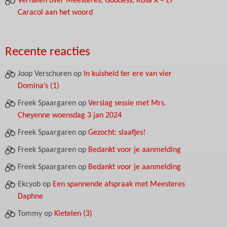
Verhalen over Meesteres, Goddess, Rosa X – El
Caracol aan het woord
Recente reacties
Joop Verschuren
op
In kuisheid ter ere van vier
Domina’s (1)
Freek Spaargaren
op
Verslag sessie met Mrs.
Cheyenne woensdag 3 jan 2024
Freek Spaargaren
op
Gezocht: slaafjes!
Freek Spaargaren
op
Bedankt voor je aanmelding
Freek Spaargaren
op
Bedankt voor je aanmelding
Ekcyob
op
Een spannende afspraak met Meesteres
Daphne
Tommy
op
Kietelen (3)