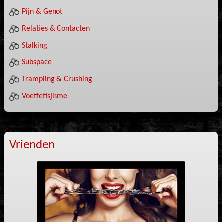
Pijn & Genot
Relaties & Contacten
Stalking
Subspace
Trampling & Crushing
Voetfetisjisme
Vrienden