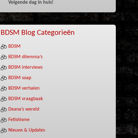
Volgende dag in huis!
BDSM Blog Categorieën
BDSM
BDSM dilemma’s
BDSM interviews
BDSM soap
BDSM verhalen
BDSM vraagbaak
Deana’s wereld
Fetishisme
Nieuws & Updates