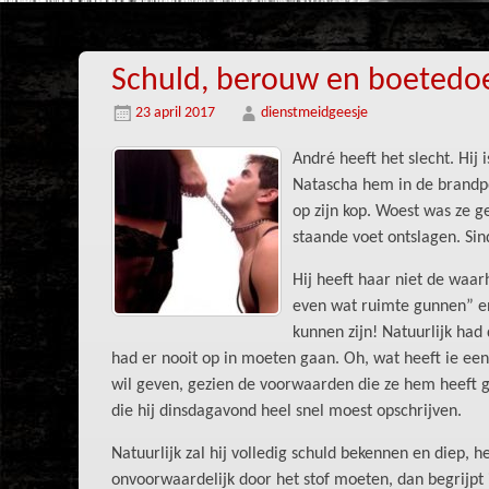
Schuld, berouw en boetedoe
23 april 2017
dienstmeidgeesje
André heeft het slecht. Hij 
Natascha hem in de brandpo
op zijn kop. Woest was ze g
staande voet ontslagen. Sin
Hij heeft haar niet de waarh
even wat ruimte gunnen” en 
kunnen zijn! Natuurlijk ha
had er nooit op in moeten gaan. Oh, wat heeft ie een 
wil geven, gezien de voorwaarden die ze hem heeft ge
die hij dinsdagavond heel snel moest opschrijven.
Natuurlijk zal hij volledig schuld bekennen en diep, he
onvoorwaardelijk door het stof moeten, dan begrijpt i