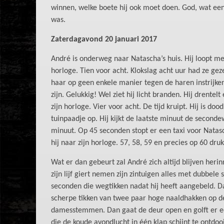
winnen, welke boete hij ook moet doen. God, wat een 
was.
Zaterdagavond 20 januari 2017
André is onderweg naar Natascha’s huis. Hij loopt met 
horloge. Tien voor acht. Klokslag acht uur had ze gezeg
haar op geen enkele manier tegen de haren instrijken.
zijn. Gelukkig! Wel ziet hij licht branden. Hij drentel
zijn horloge. Vier voor acht. De tijd kruipt. Hij is dood
tuinpaadje op. Hij kijkt de laatste minuut de second
minuut. Op 45 seconden stopt er een taxi voor Natasch
hij naar zijn horloge. 57, 58, 59 en precies op 60 druk
Wat er dan gebeurt zal André zich altijd blijven heri
zijn lijf giert nemen zijn zintuigen alles met dubbele
seconden die wegtikken nadat hij heeft aangebeld. Da
scherpe tikken van twee paar hoge naaldhakken op d
damesstemmen. Dan gaat de deur open en golft er e
die de koude avondlucht in één klap schijnt te ontdoo