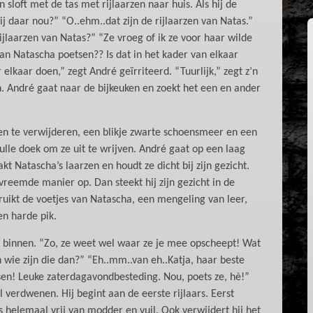
n sloft met de tas met rijlaarzen naar huis. Als hij de
 daar nou?” “O..ehm..dat zijn de rijlaarzen van Natas.”
ijlaarzen van Natas?” “Ze vroeg of ik ze voor haar wilde
van Natascha poetsen?? Is dat in het kader van elkaar
lkaar doen,” zegt André geïrriteerd. “Tuurlijk,” zegt z’n
 André gaat naar de bijkeuken en zoekt het een en ander
en te verwijderen, een blikje zwarte schoensmeer en een
ulle doek om ze uit te wrijven. André gaat op een laag
akt Natascha’s laarzen en houdt ze dicht bij zijn gezicht.
vreemde manier op. Dan steekt hij zijn gezicht in de
 ruikt de voetjes van Natascha, een mengeling van leer,
en harde pik.
 binnen. “Zo, ze weet wel waar ze je mee opscheept! Wat
 wie zijn die dan?” “Eh..mm..van eh..Katja, haar beste
sen! Leuke zaterdagavondbesteding. Nou, poets ze, hè!”
l verdwenen. Hij begint aan de eerste rijlaars. Eerst
 helemaal vrij van modder en vuil. Ook verwijdert hij het