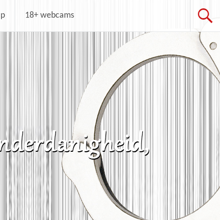
op
18+ webcams