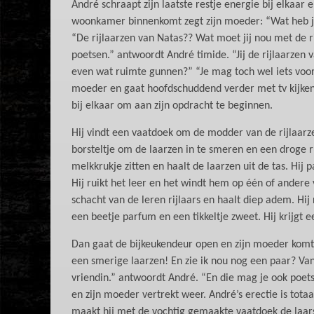
André schraapt zijn laatste restje energie bij elkaar e
woonkamer binnenkomt zegt zijn moeder: “Wat heb jij
“De rijlaarzen van Natas?? Wat moet jij nou met de r
poetsen.” antwoordt André timide. “Jij de rijlaarzen 
even wat ruimte gunnen?” “Je mag toch wel iets voor e
moeder en gaat hoofdschuddend verder met tv kijken.
bij elkaar om aan zijn opdracht te beginnen.
Hij vindt een vaatdoek om de modder van de rijlaarz
borsteltje om de laarzen in te smeren en een droge r
melkkrukje zitten en haalt de laarzen uit de tas. Hij p
Hij ruikt het leer en het windt hem op één of andere 
schacht van de leren rijlaars en haalt diep adem. Hij
een beetje parfum en een tikkeltje zweet. Hij krijgt e
Dan gaat de bijkeukendeur open en zijn moeder komt
een smerige laarzen! En zie ik nou nog een paar? Van
vriendin.” antwoordt André. “En die mag je ook poet
en zijn moeder vertrekt weer. André’s erectie is totaa
maakt hij met de vochtig gemaakte vaatdoek de laars