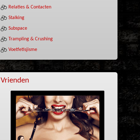
Relaties & Contacten
Stalking
Subspace
Trampling & Crushing
Voetfetisjisme
Vrienden