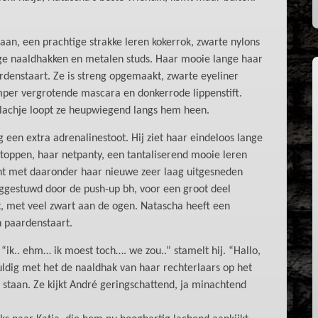
 aan, een prachtige strakke leren kokerrok, zwarte nylons
ge naaldhakken en metalen studs. Haar mooie lange haar
rdenstaart. Ze is streng opgemaakt, zwarte eyeliner
per vergrotende mascara en donkerrode lippenstift.
 lachje loopt ze heupwiegend langs hem heen.
og een extra adrenalinestoot. Hij ziet haar eindeloos lange
stoppen, haar netpanty, een tantaliserend mooie leren
kent met daaronder haar nieuwe zeer laag uitgesneden
ggestuwd door de push-up bh, voor een groot deel
, met veel zwart aan de ogen. Natascha heeft een
n paardenstaart.
“ik.. ehm… ik moest toch…. we zou..” stamelt hij. “Hallo,
uldig met het de naaldhak van haar rechterlaars op het
em staan. Ze kijkt André geringschattend, ja minachtend