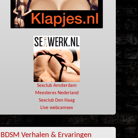
Sexclub Amsterdam
Meesteres Nederland
Sexclub Den Haag
Live webcamsex
BDSM Verhalen & Ervaringen