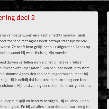
ning deel 2
is op van de zenuwen en slaapt ’s nachts moeilijk. Sinds
ort zoenend met Agnes heeft betrapt staat zijn wereld
eweest. Ze heeft hem gelijk het huis uitgezet en Agnes op
dsdien woont hij weer thuis bij zijn moeder.
eid durven vertellen en hield het bij iets van “elkaar
“elkaar wat vrijer laten.” Och och, hoe heeft ie zo stom
d die stomme Agnes zich aan hem opgedrongen, maar hij
spijt. Hij is dolblij dat Natascha hem toch nog een kans
dicteerd. Hij leest ze nog eens door, de beverige notities
el diep zijn spijt en berouw betuigen. Hij zal absoluut en
e heel goed. En hij zal alles eraan doen on haar terug te