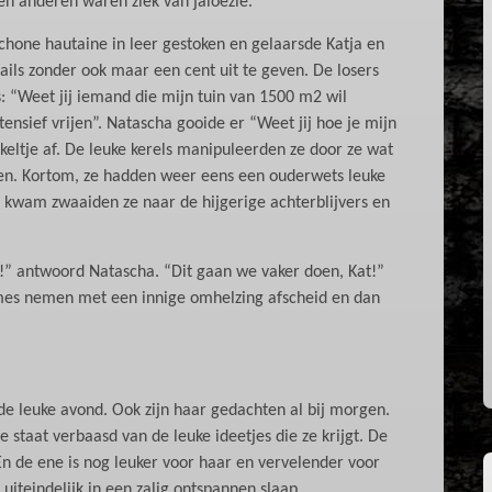
en anderen waren ziek van jaloezie.
chone hautaine in leer gestoken en gelaarsde Katja en
ils zonder ook maar een cent uit te geven. De losers
s: “Weet jij iemand die mijn tuin van 1500 m2 wil
ensief vrijen”. Natascha gooide er “Weet jij hoe je mijn
eltje af. De leuke kerels manipuleerden ze door ze wat
den. Kortom, ze hadden weer eens een ouderwets leuke
i kwam zwaaiden ze naar de hijgerige achterblijvers en
f!” antwoord Natascha. “Dit gaan we vaker doen, Kat!”
dames nemen met een innige omhelzing afscheid en dan
 de leuke avond. Ook zijn haar gedachten al bij morgen.
e staat verbaasd van de leuke ideetjes die ze krijgt. De
En de ene is nog leuker voor haar en vervelender voor
iteindelijk in een zalig ontspannen slaap.