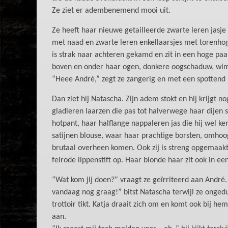
Ze ziet er adembenemend mooi uit.
Ze heeft haar nieuwe getailleerde zwarte leren jasje
met naad en zwarte leren enkellaarsjes met torenho
is strak naar achteren gekamd en zit in een hoge paa
boven en onder haar ogen, donkere oogschaduw, wim
“Heee André,” zegt ze zangerig en met een spottend
Dan ziet hij Natascha. Zijn adem stokt en hij krijgt n
gladleren laarzen die pas tot halverwege haar dijen 
hotpant, haar halflange nappaleren jas die hij wel 
satijnen blouse, waar haar prachtige borsten, omhoo
brutaal overheen komen. Ook zij is streng opgemaakt
felrode lippenstift op. Haar blonde haar zit ook in ee
“Wat kom jij doen?” vraagt ze geïrriteerd aan André. 
vandaag nog graag!” bitst Natascha terwijl ze onged
trottoir tikt. Katja draait zich om en komt ook bij h
aan.