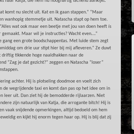
uiks naar Katja, die hem nu hooghartig lachend aankijkt.
 dat komt nu slecht uit. Kat en ik gaan stappen.” “Maar
een wanhopig stemmetje uit. Natascha stapt op hem toe.
“Alles wat ook maar een beetje met jou van doen heeft ís
ar gemaakt. Maar wil je instructies? Wacht even….”
de gang een grote boodschappentas. Met luide stem zegt
iddag om drie uur stipt hier bij mij afleveren.” Ze duwt
t driftig tikkende hoge naaldhakken naar de
hend “Zag je dat gezicht?” zeggen en Natascha “loser”
instappen.
dering achter. Hij is plotseling doodmoe en voelt zich
van de wegrijdende taxi en komt dan pas op het idee om in
n leer uit. Dan ziet hij de bemodderde rijlaarzen. Niet
dere zijn natuurlijk van Katja, die arrogante bitch! Hij is
 en vaak snijdende opmerkingen, altijd bedoeld om hem
eweldig en kijkt hij enorm tegen haar op. Hij is blij dat zij