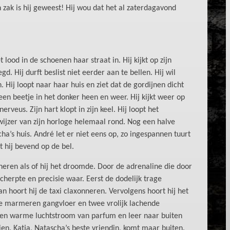
zak is hij geweest! Hij wou dat het al zaterdagavond
lood in de schoenen haar straat in. Hij kijkt op zijn
d. Hij durft beslist niet eerder aan te bellen. Hij wil
 Hij loopt naar haar huis en ziet dat de gordijnen dicht
t een beetje in het donker heen en weer. Hij kijkt weer op
nerveus. Zijn hart klopt in zijn keel. Hij loopt het
ewijzer van zijn horloge helemaal rond. Nog een halve
a’s huis. André let er niet eens op, zo ingespannen tuurt
t hij bevend op de bel.
nneren als of hij het droomde. Door de adrenaline die door
 scherpte en precisie waar. Eerst de dodelijk trage
n hoort hij de taxi claxonneren. Vervolgens hoort hij het
e marmeren gangvloer en twee vrolijk lachende
en warme luchtstroom van parfum en leer naar buiten
ien. Katja, Natascha’s beste vriendin, komt maar buiten.