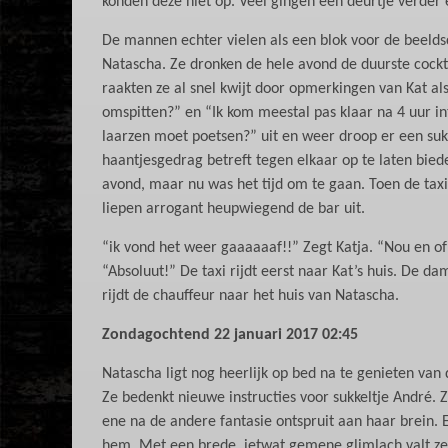
konden deze niet op. Veel gingen een deurtje verder 
De mannen echter vielen als een blok voor de beelds
Natascha. Ze dronken de hele avond de duurste cockta
raakten ze al snel kwijt door opmerkingen van Kat al
omspitten?” en “Ik kom meestal pas klaar na 4 uur int
laarzen moet poetsen?” uit en weer droop er een sukk
haantjesgedrag betreft tegen elkaar op te laten bie
avond, maar nu was het tijd om te gaan. Toen de tax
liepen arrogant heupwiegend de bar uit.
“ik vond het weer gaaaaaaf!!” Zegt Katja. “Nou en o
“Absoluut!” De taxi rijdt eerst naar Kat’s huis. De 
rijdt de chauffeur naar het huis van Natascha.
Zondagochtend 22 januari 2017 02:45
Natascha ligt nog heerlijk op bed na te genieten van
Ze bedenkt nieuwe instructies voor sukkeltje André. Z
ene na de andere fantasie ontspruit aan haar brein. 
hem. Met een brede, ietwat gemene glimlach valt ze u