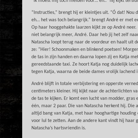
“Ik moest mij toch melden voor… eh..” hij kijkt tersl
“Instructies,” brengt hij er kleintjes uit. “Ó dat! Nou
eh… het was toch belangrijk.” brengt André er met 
Op haar hooggehakte laarzen kijkt ze op André neer. 
niet belangrijk meer, André. Daar heb jij het zelf na
Natascha loopt terug naar de voordeur en haalt uit 
ze: “Hier! Schoonmaken en blinkend poetsen! Morgenm
de tas in zijn handen en daarna lopen zij en Katja me
gereedstaande taxi. Ze hoort Katja nog duidelijk lac
tegen Katja, waarna de beide dames vrolijk lachend 
André blijft in totale verbijstering en opperste verne
centimeters kleiner. Hij kijkt naar de achterlichten 
de tas te kijken. Er komt een lucht van modder, gras e
één, maar 2 paar. Die van Natascha herkent hij. Die an
altijd bang van Katja, met haar hooghartige houding
voor lul te zetten. Aan de andere kant vindt hij haar g
Natascha’s hartsvriendin is.