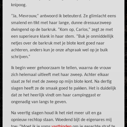
knipoog.
“Ja, Mevrouw,” antwoord ik beteuterd. Ze glimlacht eens
smalend en tikt met haar lange, dunne dressuurzweep
dwingend op de barkruk. “Kom op, Carlos,” zegt ze met
een superieure klank in haar stem. “Buk je onmiddellijk
netjes over de barkruk met je blote kont goed naar
achteren, anders kun je onze afspraak wel op je buik
schrijven.”
Ik begin weer gehoorzaam te tellen, waarna de vrouw
zich helemaal uitleeft met haar zweep. Achter elkaar
slaat ze fel met de zweep op mijn blote kont. Na dertig
slagen heeft ze de smaak goed te pakken. Het is duidelijk
dat ze het heerlijk vindt om haar campinggast er
ongenadig van langs te geven.
Na veertig slagen houd ik het niet meer uit en ga
opnieuw rechtop staan. Woedend bijt de eigenares mij
toe: “Moet ik je soms
vastbinden
om je gerechte straf te