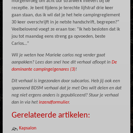
morgenvroeg om acht uur strafwerk inlevert bij de
receptie. Je bent tijdens je terechte lijfstraf drie keer
gaan staan, dus ik wil dat je het hele campingreglement
30 keer overschrijft in je netste handschrift, begrepen?”
Veelbelovend voegt ze eraan toe: “Ik heb besloten dat ik
jou tot maandag eens streng ga opvoeden, beste
Carlos…”
Wil je weten hoe Marieke carlos nog verder gaat
aanpakken? Lees dan snel hoe dit verhaal afloopt in
De
dominante campingeigenares (3)
!
Dit verhaal is ingezonden door subcarlos. Heb jij ook een
spannend BDSM verhaal dat je met Ons wilt delen en dat
nog niet ergens anders is gepubliceerd? Stuur je verhaal
dan in via het
inzendformulier
.
Gerelateerde artikelen:
Kapsalon