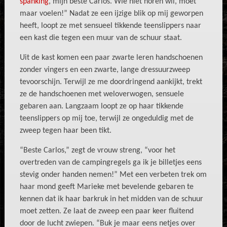
spanking
, mijn beste Carlos. Wie niet horen wil, moet
maar voelen!” Nadat ze een ijzige blik op mij geworpen
heeft, loopt ze met sensueel tikkende teenslippers naar
een kast die tegen een muur van de schuur staat.
Uit de kast komen een paar zwarte leren handschoenen
zonder vingers en een zwarte, lange dressuurzweep
tevoorschijn. Terwijl ze me doordringend aankijkt, trekt
ze de handschoenen met weloverwogen, sensuele
gebaren aan. Langzaam loopt ze op haar tikkende
teenslippers op mij toe, terwijl ze ongeduldig met de
zweep tegen haar been tikt.
“Beste Carlos,” zegt de vrouw streng, “voor het
overtreden van de campingregels ga ik je billetjes eens
stevig onder handen nemen!” Met een verbeten trek om
haar mond geeft Marieke met bevelende gebaren te
kennen dat ik haar barkruk in het midden van de schuur
moet zetten. Ze laat de zweep een paar keer fluitend
door de lucht zwiepen. “Buk je maar eens netjes over