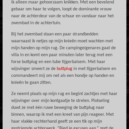
ik alleen maar gehoorzaam knikken. Met een bevelend
gebaar om haar te volgen, loopt de dominante vrouw
naar de achterdeur van de schuur en vandaar naar het
zwembad in de achtertuin.
Bij het zwembad staan een paar strandbedden
waarnaast ik netjes op mijn knieën moet wachten met
mijn handen op mijn rug. De campingeigenares gaat de
villa in en komt een paar minuten later terug met een
forse buttplug en een tube tijgerbalsem. Met haar
wijsvinger smeert ze de
buttplug
in met tijgerbalsem en
commandeert mij om net als een hondje op handen en
knieën te gaan zitten.
Ze neemt plaats op mijn rug en begint zachtjes met haar
wijsvinger over mijn kontgaatje te strelen. Plotseling
duwt ze met één ruwe beweging de buttplug naar
binnen, waarop ik met een kreet van pijn reageer. Met
haar vlakke rechterhand geeft ze een tik op mijn
gestriemde achterwerk. “Bied je excuses aan,” zegt de