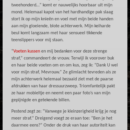
tweehonderd…” komt er nauwelijks hoorbaar uit mijn
mond. Helemaal kapot van het hardhandige pak slaag
stort ik op mijn knieën en voel met mijn beide handen
aan mijn gloeiende, blote achterwerk. Mijn keiharde
beul komt langzaam met haar sensueel tikkende
teenslippers voor mij staan.
“
Voeten kussen
en mij bedanken voor deze strenge
straf,” commandeert de vrouw. Terwijl ik voorover buk
en haar beide voeten om en om kus, zeg ik: “Dank U wel
voor mijn straf, Mevrouw.” Ze glimlacht tevreden als ze
mijn achterwerk helemaal bezaaid ziet met de paarse
afdrukken van haar dressuurzweep. Triomfantelijk pakt
ze haar mobieltje en neemt een paar foto’s van mijn
gepijnigde en getekende billen.
Pestend zegt ze: “Vanwege je kleinzerigheid krijg je nog
meer straf.” Dreigend voegt ze eraan toe: “Ben je het
daarmee eens?” Onder de druk van haar autoriteit kan