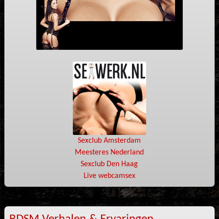
Sexclub Amsterdam
Meesteres Nederland
Sexclub Den Haag
Live webcamsex