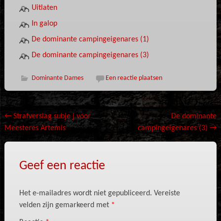
Uitlaten
In galop
De dominante campingeigenares (1)
De dominante campingeigenares (3)
Dominante Dames
Een reactie plaatsen
Bericht
←
Strafverslag subje j voor
De dominante
Meesteres Artemis
campingeigenares (3)
→
navigatie
Geef een reactie
Het e-mailadres wordt niet gepubliceerd.
Vereiste
velden zijn gemarkeerd met
*