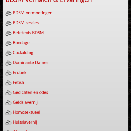
BDSM Verhalen & Ervaringen
BDSM ontmoetingen
BDSM sessies
Betekenis BDSM
Bondage
Cuckolding
Dominante Dames
Erotiek
Fetish
Gedichten en odes
Geldslavernij
Homoseksueel
Huisslavernij