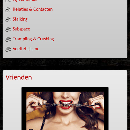
Relaties & Contacten
Stalking
Subspace
Trampling & Crushing
Voetfetisjisme
Vrienden