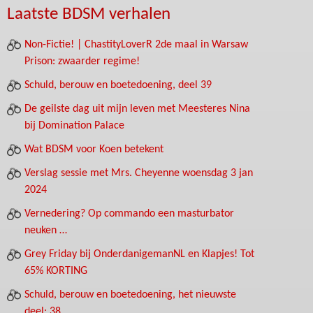
Laatste BDSM verhalen
Non-Fictie! | ChastityLoverR 2de maal in Warsaw
Prison: zwaarder regime!
Schuld, berouw en boetedoening, deel 39
De geilste dag uit mijn leven met Meesteres Nina
bij Domination Palace
Wat BDSM voor Koen betekent
Verslag sessie met Mrs. Cheyenne woensdag 3 jan
2024
Vernedering? Op commando een masturbator
neuken …
Grey Friday bij OnderdanigemanNL en Klapjes! Tot
65% KORTING
Schuld, berouw en boetedoening, het nieuwste
deel: 38