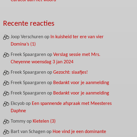
Caracol aan het woord
Recente reacties
Joop Verschuren
op
In kuisheid ter ere van vier
Domina’s (1)
Freek Spaargaren
op
Verslag sessie met Mrs.
Cheyenne woensdag 3 jan 2024
Freek Spaargaren
op
Gezocht: slaafjes!
Freek Spaargaren
op
Bedankt voor je aanmelding
Freek Spaargaren
op
Bedankt voor je aanmelding
Ekcyob
op
Een spannende afspraak met Meesteres
Daphne
Tommy
op
Kietelen (3)
Bart van Schagen
op
Hoe vind je een dominante