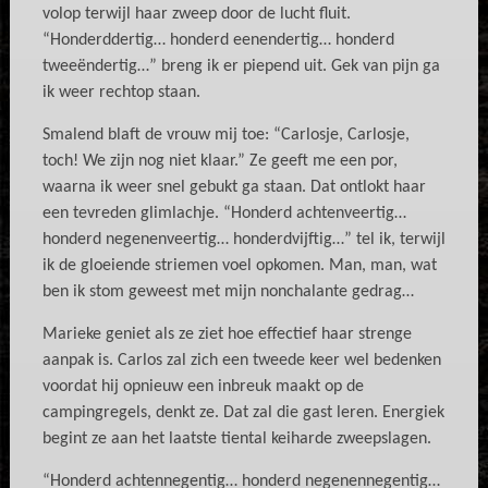
volop terwijl haar zweep door de lucht fluit.
“Honderddertig… honderd eenendertig… honderd
tweeëndertig…” breng ik er piepend uit. Gek van pijn ga
ik weer rechtop staan.
Smalend blaft de vrouw mij toe: “Carlosje, Carlosje,
toch! We zijn nog niet klaar.” Ze geeft me een por,
waarna ik weer snel gebukt ga staan. Dat ontlokt haar
een tevreden glimlachje. “Honderd achtenveertig…
honderd negenenveertig… honderdvijftig…” tel ik, terwijl
ik de gloeiende striemen voel opkomen. Man, man, wat
ben ik stom geweest met mijn nonchalante gedrag…
Marieke geniet als ze ziet hoe effectief haar strenge
aanpak is. Carlos zal zich een tweede keer wel bedenken
voordat hij opnieuw een inbreuk maakt op de
campingregels, denkt ze. Dat zal die gast leren. Energiek
begint ze aan het laatste tiental keiharde zweepslagen.
“Honderd achtennegentig… honderd negenennegentig…