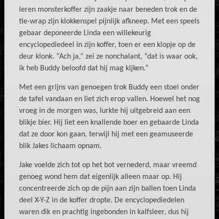
leren monsterkoffer zijn zaakje naar beneden trok en de
tie-wrap zijn klokkenspel pijnlijk afkneep. Met een speels
gebaar deponeerde Linda een willekeurig
encyclopediedeel in zijn koffer, toen er een klopje op de
deur klonk. “Ach ja,” zei ze nonchalant, “dat is waar ook,
ik heb Buddy beloofd dat hij mag kijken.”
Met een grijns van genoegen trok Buddy een stoel onder
de tafel vandaan en liet zich erop vallen. Hoewel het nog
vroeg in de morgen was, lurkte hij uitgebreid aan een
blikje bier. Hij liet een knallende boer en gebaarde Linda
dat ze door kon gaan, terwijl hij met een geamuseerde
blik Jakes lichaam opnam.
Jake voelde zich tot op het bot vernederd, maar vreemd
genoeg wond hem dat eigenlijk alleen maar op. Hij
concentreerde zich op de pijn aan zijn ballen toen Linda
deel X-Y-Z in de koffer dropte. De encyclopediedelen
waren dik en prachtig ingebonden in kalfsleer, dus hij