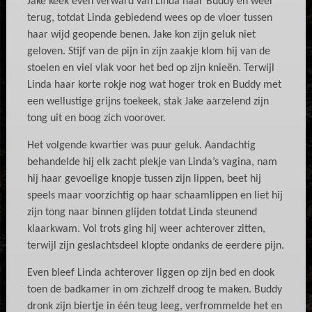
Jake keek even verward van Linda naar Buddy en weer
terug, totdat Linda gebiedend wees op de vloer tussen
haar wijd geopende benen. Jake kon zijn geluk niet
geloven. Stijf van de pijn in zijn zaakje klom hij van de
stoelen en viel vlak voor het bed op zijn knieën. Terwijl
Linda haar korte rokje nog wat hoger trok en Buddy met
een wellustige grijns toekeek, stak Jake aarzelend zijn
tong uit en boog zich voorover.
Het volgende kwartier was puur geluk. Aandachtig
behandelde hij elk zacht plekje van Linda’s vagina, nam
hij haar gevoelige knopje tussen zijn lippen, beet hij
speels maar voorzichtig op haar schaamlippen en liet hij
zijn tong naar binnen glijden totdat Linda steunend
klaarkwam. Vol trots ging hij weer achterover zitten,
terwijl zijn geslachtsdeel klopte ondanks de eerdere pijn.
Even bleef Linda achterover liggen op zijn bed en dook
toen de badkamer in om zichzelf droog te maken. Buddy
dronk zijn biertje in één teug leeg, verfrommelde het en