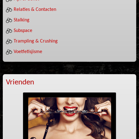
Relaties & Contacten
Stalking
Subspace
Trampling & Crushing
Voetfetisjisme
Vrienden