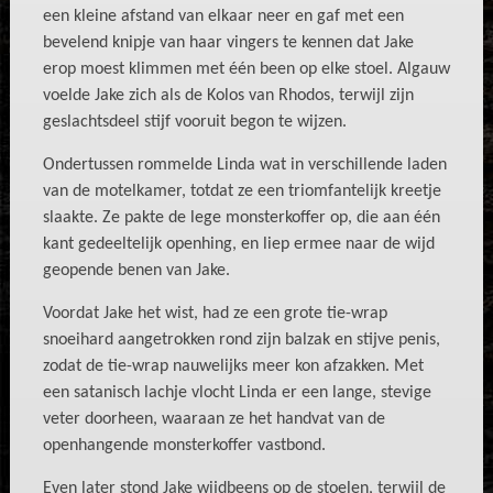
een kleine afstand van elkaar neer en gaf met een
bevelend knipje van haar vingers te kennen dat Jake
erop moest klimmen met één been op elke stoel. Algauw
voelde Jake zich als de Kolos van Rhodos, terwijl zijn
geslachtsdeel stijf vooruit begon te wijzen.
Ondertussen rommelde Linda wat in verschillende laden
van de motelkamer, totdat ze een triomfantelijk kreetje
slaakte. Ze pakte de lege monsterkoffer op, die aan één
kant gedeeltelijk openhing, en liep ermee naar de wijd
geopende benen van Jake.
Voordat Jake het wist, had ze een grote tie-wrap
snoeihard aangetrokken rond zijn balzak en stijve penis,
zodat de tie-wrap nauwelijks meer kon afzakken. Met
een satanisch lachje vlocht Linda er een lange, stevige
veter doorheen, waaraan ze het handvat van de
openhangende monsterkoffer vastbond.
Even later stond Jake wijdbeens op de stoelen, terwijl de