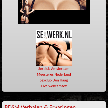
Sexclub Amsterdam
Meesteres Nederland
Sexclub Den Haag
Live webcamsex
BDSM Verhalen & Ervaringen