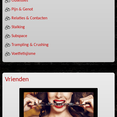
Obsessies
Pijn & Genot
Relaties & Contacten
Stalking
Subspace
Trampling & Crushing
Voetfetisjisme
Vrienden