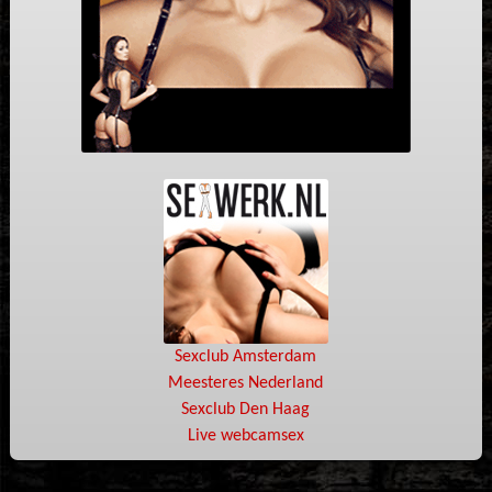
Sexclub Amsterdam
Meesteres Nederland
Sexclub Den Haag
Live webcamsex