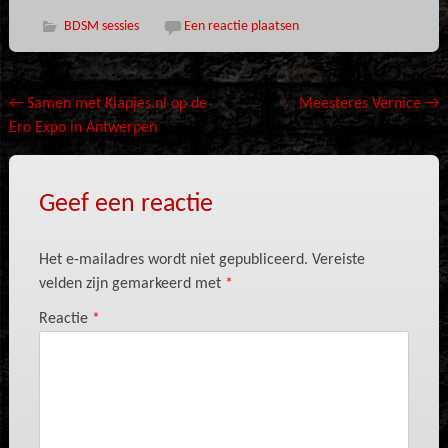
BDSM sessies
Een reactie plaatsen
Bericht
←
Samen met Klapjes.nl op de
Meesteres Vernice
→
Ero Expo in Antwerpen
navigatie
Geef een reactie
Het e-mailadres wordt niet gepubliceerd.
Vereiste
velden zijn gemarkeerd met
*
Reactie
*