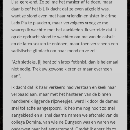
Lisa gerekend. Ze zei me het masker af te doen, maar
daar bleef het bij. Ik dacht dat ze even afgeleid was,
want ze stond even met haar vriendin en sister in crime
Lady Pia te plaudern, maar vervolgens vroeg ze me
waarop ik wachtte met het aankleden. Ik vertelde dat ik
op de opdracht stond te wachten om me van de catsuit
en de latex sokken te ontdoen, maar toen verscheen een
sadistische glimlach om haar mond en ze zei:
“Ach sletteke, jij bent zo’n latex fetishist, dan is helemaal
niet nodig. Trek uw gewone kleren er maar overheen
aan”.
Ik dacht dat ik haar verkeerd had verstaan en keek haar
verbaasd aan, maar met het hanteren van de binnen
handbereik liggende rijzweepjes, werd ik door de dames
snel tot actie aangespoord. Ik heb me nog nooit zo snel
aangekleed en al snel daarna namen we afscheid van de
collega Domina, van wie de Dungeon was en waren we
onderweg naar het appartement. Omdat ik enerzijds zo