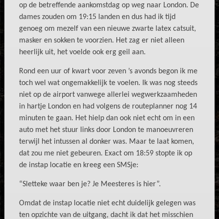
op de betreffende aankomstdag op weg naar London. De
dames zouden om 19:15 landen en dus had ik tijd
genoeg om mezelf van een nieuwe zwarte latex catsuit,
masker en sokken te voorzien. Het zag er niet alleen
heerlijk uit, het voelde ook erg geil aan.
Rond een uur of kwart voor zeven ’s avonds begon ik me
toch wel wat ongemakkelijk te voelen. Ik was nog steeds
niet op de airport vanwege allerlei wegwerkzaamheden
in hartje London en had volgens de routeplanner nog 14
minuten te gaan. Het hielp dan ook niet echt om in een
auto met het stuur links door London te manoeuvreren
terwijl het intussen al donker was. Maar te laat komen,
dat zou me niet gebeuren. Exact om 18:59 stopte ik op
de instap locatie en kreeg een SMSje:
“Sletteke waar ben je? Je Meesteres is hier”.
Omdat de instap locatie niet echt duidelijk gelegen was
ten opzichte van de uitgang, dacht ik dat het misschien