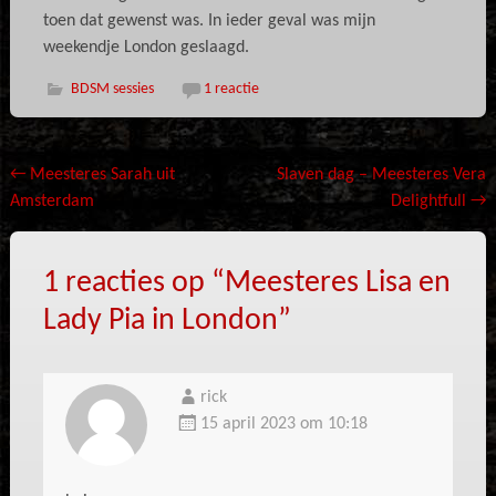
toen dat gewenst was. In ieder geval was mijn
weekendje London geslaagd.
BDSM sessies
1 reactie
Bericht
←
Meesteres Sarah uit
Slaven dag – Meesteres Vera
Amsterdam
Delightfull
→
navigatie
1 reacties op “
Meesteres Lisa en
Lady Pia in London
”
rick
15 april 2023 om 10:18