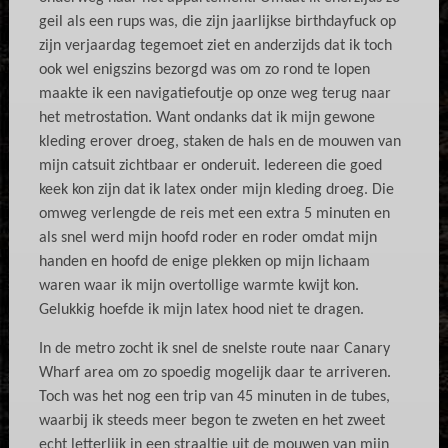
geil als een rups was, die zijn jaarlijkse birthdayfuck op
zijn verjaardag tegemoet ziet en anderzijds dat ik toch
ook wel enigszins bezorgd was om zo rond te lopen
maakte ik een navigatiefoutje op onze weg terug naar
het metrostation. Want ondanks dat ik mijn gewone
kleding erover droeg, staken de hals en de mouwen van
mijn catsuit zichtbaar er onderuit. Iedereen die goed
keek kon zijn dat ik latex onder mijn kleding droeg. Die
omweg verlengde de reis met een extra 5 minuten en
als snel werd mijn hoofd roder en roder omdat mijn
handen en hoofd de enige plekken op mijn lichaam
waren waar ik mijn overtollige warmte kwijt kon.
Gelukkig hoefde ik mijn latex hood niet te dragen.
In de metro zocht ik snel de snelste route naar Canary
Wharf area om zo spoedig mogelijk daar te arriveren.
Toch was het nog een trip van 45 minuten in de tubes,
waarbij ik steeds meer begon te zweten en het zweet
echt letterlijk in een straaltje uit de mouwen van mijn