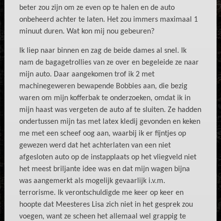
beter zou zijn om ze even op te halen en de auto
onbeheerd achter te laten. Het zou immers maximaal 1
minuut duren. Wat kon mij nou gebeuren?
Ik liep naar binnen en zag de beide dames al snel. Ik
nam de bagagetrollies van ze over en begeleide ze naar
mijn auto. Daar aangekomen trof ik 2 met
machinegeweren bewapende Bobbies aan, die bezig
waren om mijn kofferbak te onderzoeken, omdat ik in
mijn haast was vergeten de auto af te sluiten. Ze hadden
ondertussen mijn tas met latex kledij gevonden en keken
me met een scheef oog aan, waarbij ik er fijntjes op
gewezen werd dat het achterlaten van een niet
afgesloten auto op de instapplaats op het vliegveld niet
het meest briljante idee was en dat mijn wagen bijna
was aangemerkt als mogelijk gevaarlijk i.v.m.
terrorisme. Ik verontschuldigde me keer op keer en
hoopte dat Meesteres Lisa zich niet in het gesprek zou
voegen, want ze scheen het allemaal wel grappig te