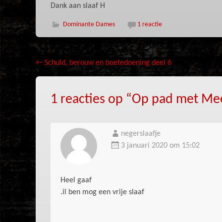
Dank aan slaaf H
Dominante Dames
1 reactie
Bericht
←
Schuld, berouw en boetedoening deel 6
navigatie
1 reacties op “
Op pad met Mees
negerslaafje
3 januari 2020 om 15:02
Heel gaaf
.il ben mog een vrije slaaf