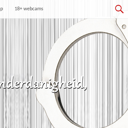
op
18+ webcams