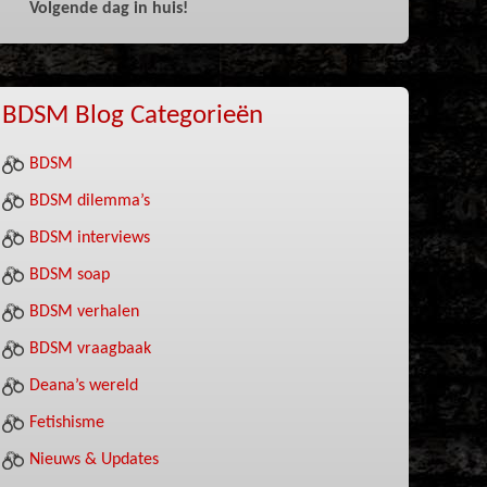
Volgende dag in huis!
BDSM Blog Categorieën
BDSM
BDSM dilemma’s
BDSM interviews
BDSM soap
BDSM verhalen
BDSM vraagbaak
Deana’s wereld
Fetishisme
Nieuws & Updates