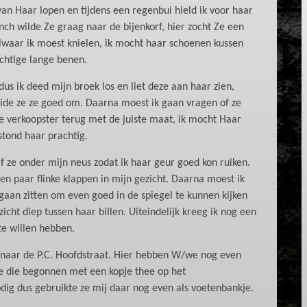
 van Haar lopen en tijdens een regenbui hield ik voor haar
nch wilde Ze graag naar de bijenkorf, hier zocht Ze een
alwaar ik moest knielen, ik mocht haar schoenen kussen
htige lange benen.
 dus ik deed mijn broek los en liet deze aan haar zien,
aide ze ze goed om. Daarna moest ik gaan vragen of ze
 verkoopster terug met de juiste maat, ik mocht Haar
stond haar prachtig.
f ze onder mijn neus zodat ik haar geur goed kon ruiken.
en paar flinke klappen in mijn gezicht. Daarna moest ik
gaan zitten om even goed in de spiegel te kunnen kijken
cht diep tussen haar billen. Uiteindelijk kreeg ik nog een
 te willen hebben.
 naar de P.C. Hoofdstraat. Hier hebben W/we nog even
 die begonnen met een kopje thee op het
ig dus gebruikte ze mij daar nog even als voetenbankje.