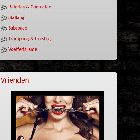
Relaties & Contacten
Stalking
Subspace
Trampling & Crushing
Voetfetisjisme
Vrienden