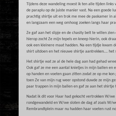
Tijdens deze wandeling moest ik ten alle tijden links
de paraplu op de juiste manier vast. Na een goede lu
prachtig shirtje uit en trok me mee de paskamer in 
en langzaam een weg omhoog zoeken langs haar prac
Ze gaf aan het slipje en de chasity belt te willen zien
hierop zocht Ze mijn tepels en kneep hierin, ook dra
ook een kleinere maat hadden. Na een tijdje kwam de
shirt uitdoen en het nieuwe shirtje aantrekken…. het 
Het shirtje wat ze al de hele dag aan had gehad wree
Ook gaf ze me een aantal knietjes in mijn ballen en e
op handen en voeten gaan zitten zodat ze op me kon 
toen Ze van mijn rug weer opstond duwde ze mijn gezi
paar trappen in mijn ballen en gaf ze aan het shirtje
Nadat ik dit voor Haar had gekocht vertrokken W/we
rondgewandeld en W/we sloten de dag af zoals W/we
Rembrandtplein maar nu hadden haar voeten rust nod