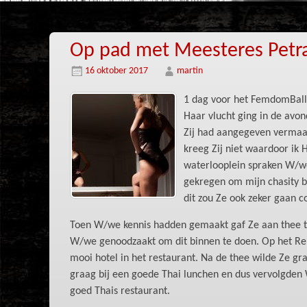
Op pad met Meesteres Petra
16 oktober 2017
martin
1 dag voor het FemdomBal
Haar vlucht ging in de avon
Zij had aangegeven vermaak
kreeg Zij niet waardoor ik
waterlooplein spraken W/we
gekregen om mijn chasity b
dit zou Ze ook zeker gaan c
Toen W/we kennis hadden gemaakt gaf Ze aan thee te
W/we genoodzaakt om dit binnen te doen. Op het Re
mooi hotel in het restaurant. Na de thee wilde Ze g
graag bij een goede Thai lunchen en dus vervolgden
goed Thais restaurant.