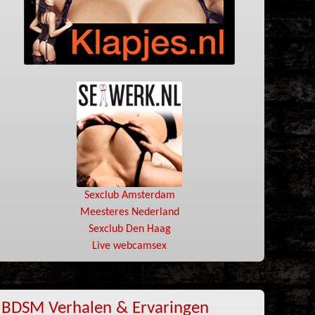
Sexclub Amsterdam
Meesteres Nederland
Sexclub Den Haag
Live webcamsex
BDSM Verhalen & Ervaringen