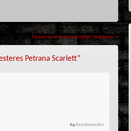
Meesteres Nina een veelzijdige Meesteres
→
teres Petrana Scarlett
”
Beantwoorden