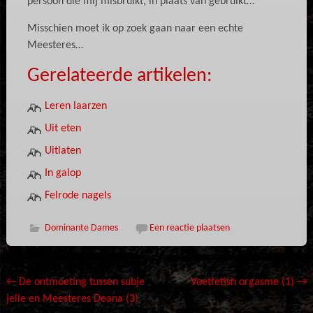
persoon die mij misbruikt, in plaats van gebruikt…
Misschien moet ik op zoek gaan naar een echte
Meesteres…
Gerelateerde artikelen:
Leren laarzen
Uit eten
Uitlaten
In galop
Felrode nagels
Dominante Dames
Een reactie plaatsen
Bericht
←
De ontmoeting tussen subje
Voetfetish orgasme (1)
→
jelle en Meesteres Deana (3)
navigatie