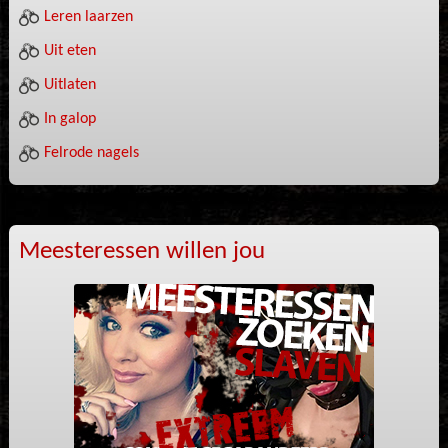
Leren laarzen
Uit eten
Uitlaten
In galop
Felrode nagels
Meesteressen willen jou