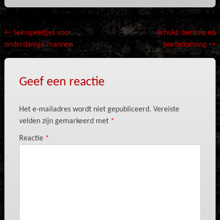
Bericht
←
Seksspeeltjes voor
Schuld, berouw en
onderdanige mannen
boetedoening
→
navigatie
Geef een reactie
Het e-mailadres wordt niet gepubliceerd.
Vereiste
velden zijn gemarkeerd met
*
Reactie
*