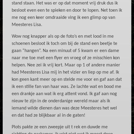
stand staan. Het was er op dat moment vrij druk dus ik
besloot even een te spieken en door te lopen. Net toen ik
me nog een keer omdraaide ving ik een glimp op van
Meesteres Lisa.
Wow nog knapper als op de foto’s en met lood in me
schoenen besloot ik toch om bij de stand een beetje te
gaan “hangen”. Na een minuut of 5 kwam er een dame
naar me toe met een flyer en vroeg of ze misschien kon
helpen. Nee zei ik vrij kort. Maar op 1 of andere manier
had Meesteres Lisa mij in het vizier en liep op me af. Ik
kon geen kant meer op en stelde me voor en gaf aan dat
ik een stille fan van haar was. Ze lachte wat en bood me
een drankje aan wat ik erg attent vond. Ik gaf aan nog
nieuw te zijn in de onderdanige wereld maar als ik
iemand wilde dienen dan was deze Meesteres het wel
en dat had ze blijkbaar al in de gaten!
Plots pakte ze een zweepje uit t rek en duwde me