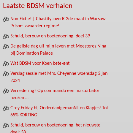
Laatste BDSM verhalen
Non-Fictie! | ChastityLoverR 2de maal in Warsaw
Prison: zwaarder regime!
Schuld, berouw en boetedoening, deel 39
De geilste dag uit mijn leven met Meesteres Nina
bij Domination Palace
Wat BDSM voor Koen betekent
Verslag sessie met Mrs. Cheyenne woensdag 3 jan
2024
Vernedering? Op commando een masturbator
neuken …
Grey Friday bij OnderdanigemanNL en Klapjes! Tot
65% KORTING
Schuld, berouw en boetedoening, het nieuwste
deel: 38