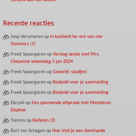
Caracol aan het woord
Recente reacties
Joop Verschuren
op
In kuisheid ter ere van vier
Domina’s (1)
Freek Spaargaren
op
Verslag sessie met Mrs.
Cheyenne woensdag 3 jan 2024
Freek Spaargaren
op
Gezocht: slaafjes!
Freek Spaargaren
op
Bedankt voor je aanmelding
Freek Spaargaren
op
Bedankt voor je aanmelding
Ekcyob
op
Een spannende afspraak met Meesteres
Daphne
Tommy
op
Kietelen (3)
Bart van Schagen
op
Hoe vind je een dominante