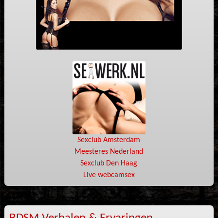
Sexclub Amsterdam
Meesteres Nederland
Sexclub Den Haag
Live webcamsex