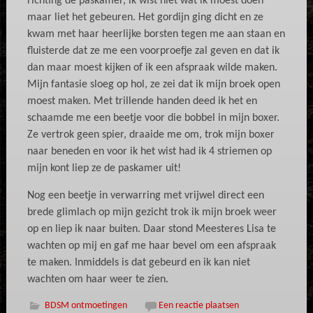
richting de paskamer, ik wist niet wat ik moest doen
maar liet het gebeuren. Het gordijn ging dicht en ze
kwam met haar heerlijke borsten tegen me aan staan en
fluisterde dat ze me een voorproefje zal geven en dat ik
dan maar moest kijken of ik een afspraak wilde maken.
Mijn fantasie sloeg op hol, ze zei dat ik mijn broek open
moest maken. Met trillende handen deed ik het en
schaamde me een beetje voor die bobbel in mijn boxer.
Ze vertrok geen spier, draaide me om, trok mijn boxer
naar beneden en voor ik het wist had ik 4 striemen op
mijn kont liep ze de paskamer uit!
Nog een beetje in verwarring met vrijwel direct een
brede glimlach op mijn gezicht trok ik mijn broek weer
op en liep ik naar buiten. Daar stond Meesteres Lisa te
wachten op mij en gaf me haar bevel om een afspraak
te maken. Inmiddels is dat gebeurd en ik kan niet
wachten om haar weer te zien.
BDSM ontmoetingen
Een reactie plaatsen