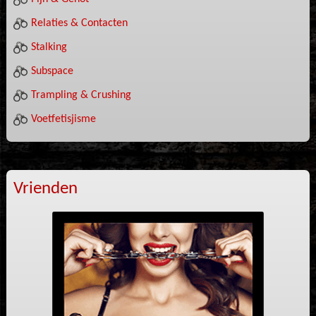
Relaties & Contacten
Stalking
Subspace
Trampling & Crushing
Voetfetisjisme
Vrienden