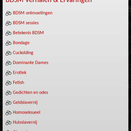
BDSM Verhalen & Ervaringen
BDSM ontmoetingen
BDSM sessies
Betekenis BDSM
Bondage
Cuckolding
Dominante Dames
Erotiek
Fetish
Gedichten en odes
Geldslavernij
Homoseksueel
Huisslavernij