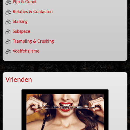
Pijn & Genot
Relaties & Contacten
Stalking
Subspace
Trampling & Crushing
Voetfetisjisme
Vrienden