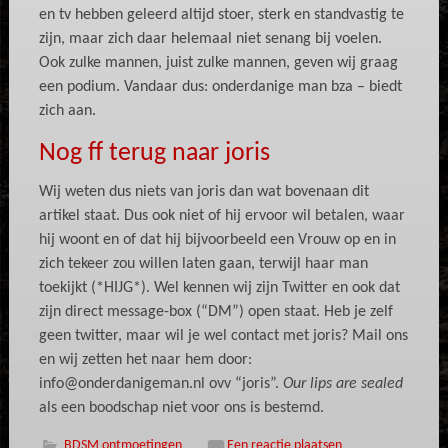
en tv hebben geleerd altijd stoer, sterk en standvastig te
zijn, maar zich daar helemaal niet senang bij voelen.
Ook zulke mannen, juist zulke mannen, geven wij graag
een podium. Vandaar dus: onderdanige man bza – biedt
zich aan.
Nog ff terug naar joris
Wij weten dus niets van joris dan wat bovenaan dit
artikel staat. Dus ook niet of hij ervoor wil betalen, waar
hij woont en of dat hij bijvoorbeeld een Vrouw op en in
zich tekeer zou willen laten gaan, terwijl haar man
toekijkt (*HIJG*). Wel kennen wij zijn Twitter en ook dat
zijn direct message-box (“DM”) open staat. Heb je zelf
geen twitter, maar wil je wel contact met joris? Mail ons
en wij zetten het naar hem door:
info@onderdanigeman.nl
ovv “joris”.
Our lips are sealed
als een boodschap niet voor ons is bestemd.
BDSM ontmoetingen
Een reactie plaatsen