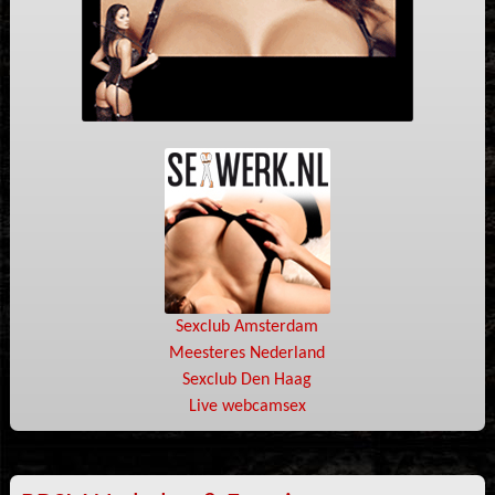
Sexclub Amsterdam
Meesteres Nederland
Sexclub Den Haag
Live webcamsex