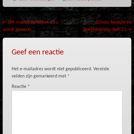
Bericht
←
SM-muziek terwijl er op u
Schuld, berouw en
wordt gewerkt…
boetedoening deel 23
→
navigatie
Geef een reactie
Het e-mailadres wordt niet gepubliceerd.
Vereiste
velden zijn gemarkeerd met
*
Reactie
*