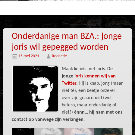
Onderdanige man BZA.: jonge
joris wil gepegged worden
15 mei 2021
Redactie
Maak kennis met joris.
De
jonge
joris kennen wij van
Twitter
.
Hij is knap, jong (maar
niet té), een beetje onzeker
over zijn geaardheid (wel
hetero, maar onderdanig of
niet?)
énnn… hij nam met ons
contact op vanwege zijn verlangen.