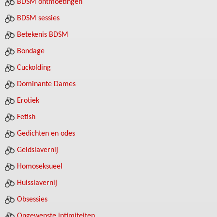
BDSM ontmoetingen
BDSM sessies
Betekenis BDSM
Bondage
Cuckolding
Dominante Dames
Erotiek
Fetish
Gedichten en odes
Geldslavernij
Homoseksueel
Huisslavernij
Obsessies
Ongewenste intimiteiten